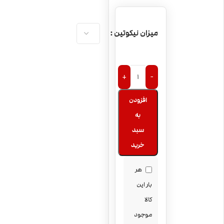
میزان نیکوتین
+
-
افزودن
به
سبد
خرید
هر
بار این
کالا
موجود