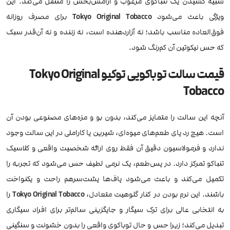
شبیه کشیدن یک تنباکوی مرغوب و آرامش‌بخش را منتقل می‌کند. این
ویژگی باعث می‌شود
Tokyo Original Tobacco
برای مصرف روزانه
فوق‌العاده مناسب باشد؛ نه آزاردهنده است، نه زننده و نه آن‌قدر سبک
که حس نیکوتین آن کم‌رنگ شود.
قیمت سالت توباکویی توکیو Tokyo Original
Tobacco
آنچه این سالت را متمایز می‌کند، بدون بو و مزه‌های مصنوعی بودن آن
است. هیچ رد پای طعم‌های میوه‌ای، شیرین یا کاراملی در این سالت وجود
ندارد و فرمولاسیون دقیق آن فقط روی ارائه شخصیت واقعی و کلاسیک
تنباکو تمرکز دارد. در پس‌طعم، یک نرمی لطیف حس می‌شود که تجربه را
تکمیل می‌کند و باعث می‌شود پاف‌ها پشت‌سر‌هم راحت و یکنواخت
باشند. این نرم بودن در کنار گلوهیت متعادل،
Tokyo Original Tobacco
را
به انتخابی عالی برای ترک سیگار و جایگزینی سالم‌تر برای افراد سیگاری
تبدیل می‌کند؛ زیرا حس و حال توباکوی واقعی را بدون خشونت و سنگینی