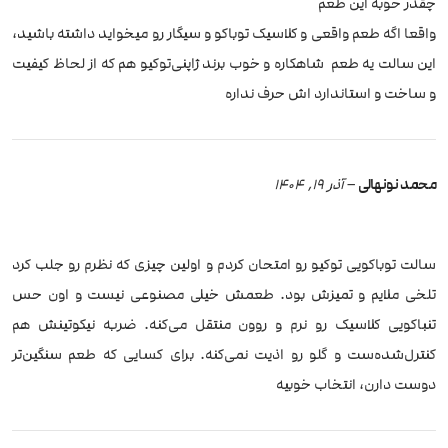
چقدر خوبه این طعم
واقعا اگه طعم واقعی و کلاسیک توباکو و سیگار رو میخواید داشته باشید،
این سالت یه طعم ‌ شاهکاره و خوب برند ژاپنی‌توکیو هم که از لحاظ کیفیت
و ساخت و استاندارد اش حرف نداره
محمد نونهالی
–
آذر 19, 1404
سالت توباکویی توکیو رو امتحان کردم و اولین چیزی که نظرم رو جلب کرد
تلخی ملایم و تمیزش بود. طعمش خیلی مصنوعی نیست و اون حس
تنباکویی کلاسیک رو نرم و روون منتقل می‌کنه. ضربه نیکوتینش هم
کنترل‌شده‌ست و گلو رو اذیت نمی‌کنه. برای کسایی که طعم سنگین‌تر
دوست دارن، انتخاب خوبیه