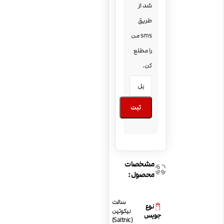
شد از
طریق
sms من
را مطلع
کن.
ثبت
مشخصات
محصول:
سالت
نوع
نیکوتین
جویس
(Saltnic)