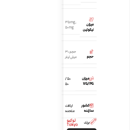
35mg
,
میزان
50mg
نیکوتین
حجم 30
حجم
میلی لیتر
میزان
50 /
VG/PG
50
کشور
ایالات
سازنده
متحده
توکیو
برند
Tokyo