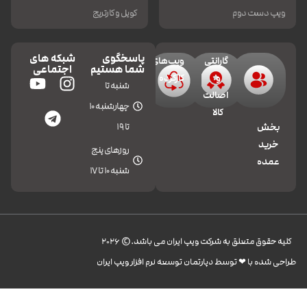
ویپ دست دوم
کویل و کارتریج
پاسخگوی
شبکه های
گارانتی
ویپ‌های
شما هستیم
اجتماعی
و
کارکرده
شنبه تا
اصالت
چهارشنبه 10
کالا
تا 19
بخش
خرید
روزهای پنج
عمده
شنبه 10 تا 17
کليه حقوق متعلق به شرکت ویپ ایران می باشد.© 2026
طراحی شده با ❤︎ توسط دپارتمان توسعه نرم افزار ویپ ایران