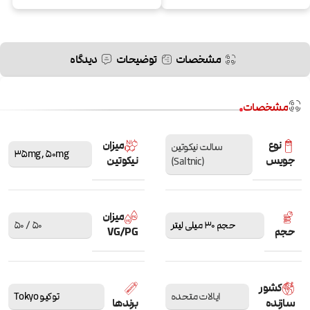
مشخصات
توضیحات
دیدگاه
مشخصات
نوع
میزان
سالت نیکوتین
35mg
,
50mg
جویس
نیکوتین
(Saltnic)
میزان
حجم 30 میلی لیتر
50 / 50
حجم
VG/PG
کشور
ایالات متحده
توکیو Tokyo
سازنده
برندها