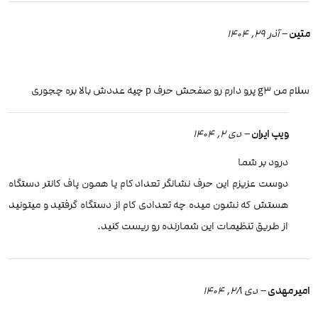
متین
–
آذر 29, 1404
سلام من g3 پرو دارم رو صفحش حرف p چیه عددش بالا بره چجوری
ویپ ایران
–
دی 2, 1404
درود بر شما
دوست عزیزم این حرف نشانگر تعداد کام یا همون پاف کانتر دستگاه
هستش که نشون میده چه تعدادی کام از دستگاه گرفتید و میتونید
از طریق تنظیمات این شمارنده رو ریست کنید.
امیر مهدی
–
دی 28, 1404