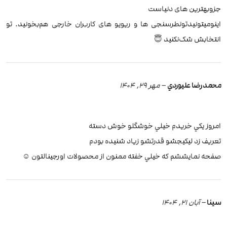
جزو‌بهترین های دنیاست
اینو‌میتونید‌‌تو‌نطرسنجی ها و ریویو های کاربران خارجی هم‌بخونید. تو
انتخابش شک‌نکنید 😇
محمد رضا عليوردي
–
مهر 29, 1404
امروز يكي خريدم خيلي خوشگلو خوش دسته
تعريف زد ليكيجشو قدرتشو زياد شنيده بودم
صفحه نمايششم كه خيلي خفته ممنون از محصولات اورجينالتون ☺️
سینا
–
آبان 21, 1404