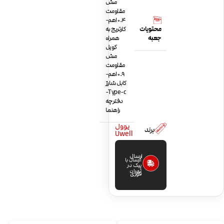
مش
مقاومت
0.4 اهم-
محتویات
کارتریج به
جعبه
همراه
کویل
مش
مقاومت
0.9 اهم-
کابل شارژ
Type-c-
دفترچه
راهنما
یوول
برند
Uwell
ارسال
ارسال با
پیک در
تهران
فوری