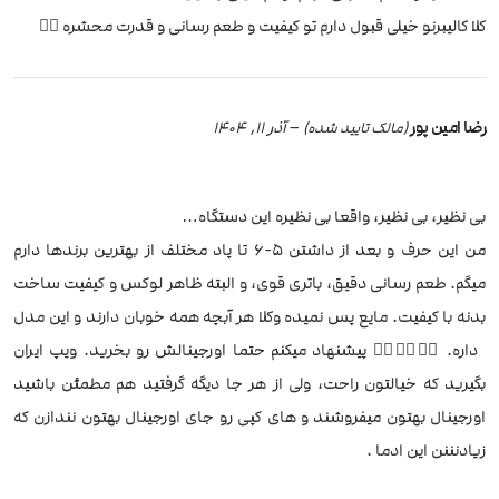
کلا کالیبرنو خیلی قبول دارم تو کیفیت و طعم رسانی و قدرت محشره 👌🏽
رضا امین پور
–
آذر 11, 1404
(مالک تایید شده)
بی نظیر، بی نظیر، واقعا بی نظیره این دستگاه…
من این حرف و بعد از داشتن ۵-۶ تا پاد مختلف از بهترین برندها دارم
میگم. طعم رسانی دقیق، باتری قوی، و البته ظاهر لوکس و کیفیت ساخت
بدنه با کیفیت. مایع پس نمیده و‌کلا هر آبچه همه خوبان دارند و این مدل
داره. 👌🏻👌🏻👌🏻 پیشنهاد میکنم حتما اورجینالش رو بخرید. ویپ ایران
بگیرید که خیالتون راحت، ولی از هر جا دیگه گرفتید هم مطمئن باشید
اورجینال بهتون میفروشند و های کپی رو جای اورجینال بهتون نندازن که
زیادنننن این ادما .