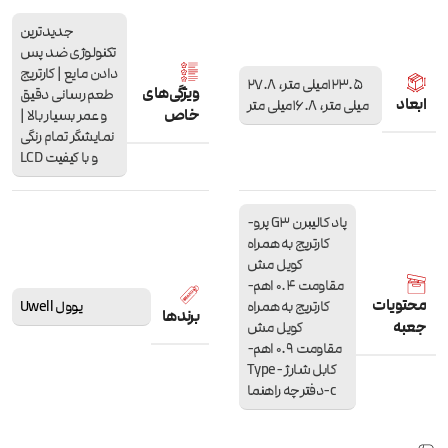
جدیدترین
تکنولوژی ضد پس
دادن مایع | کارتریج
123.5میلی متر، 27.8
ویژگی‌های
طعم رسانی دقیق
ابعاد
میلی متر، 16.8میلی متر
خاص
و عمر بسیار بالا ‌|
نمایشگر تمام‌ رنگی
و با کیفیت LCD
پاد کالیبرن G3 پرو-
کارتریج به همراه
کویل مش
مقاومت 0.4 اهم-
محتویات
کارتریج به همراه
یوول Uwell
برندها
جعبه
کویل مش
مقاومت 0.9 اهم-
کابل شارژ Type-
c-دفترچه راهنما