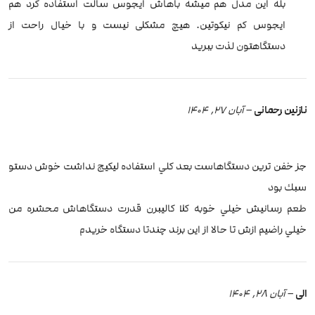
بله این مدل هم میشه باهاش ایجوس‌ سالت استفاده کرد هم
ایجوس‌ کم نیکوتین. هیچ مشکلی نیست و با خیال راحت از
دستگاهتون لذت ببرید
نازنین رحمانی
–
آبان 27, 1404
جز خفن ترين دستگاهاست بعد كلي استفاده ليكيج نداشت خوش دستو
سبك بود
طعم رسانيش خيلي خوبه كلا كاليبرن قدرت دستگاهاش محشره من
خيلي راضيم ازش تا حالا از اين برند چندتا دستگاه خريدم
الی
–
آبان 28, 1404