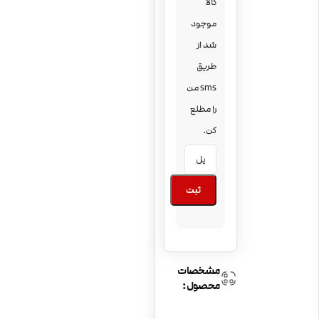
کالا
موجود
شد از
طریق
sms من
را مطلع
کن.
ثبت
مشخصات
محصول: