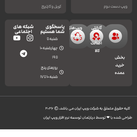
ویپ دست دوم
کویل و کارتریج
پاسخگوی
شبکه های
گارانتی
ویپ‌های
شما هستیم
اجتماعی
و
کارکرده
شنبه تا
اصالت
چهارشنبه 10
کالا
تا 19
بخش
خرید
روزهای پنج
عمده
شنبه 10 تا 17
کليه حقوق متعلق به شرکت ویپ ایران می باشد.© 2026
طراحی شده با ❤︎ توسط دپارتمان توسعه نرم افزار ویپ ایران