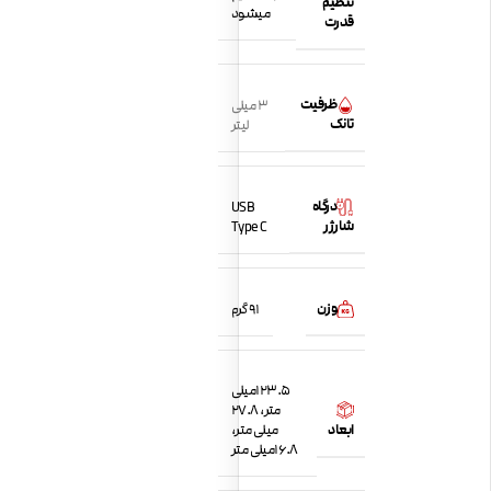
تنظیم
میشود
قدرت
ظرفیت
3 میلی
تانک
لیتر
درگاه
USB
شارژر
Type C
وزن
91 گرم
123.5میلی
متر، 27.8
ابعاد
میلی متر،
16.8میلی متر