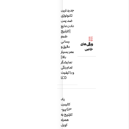
جدیدترین
تکنولوژی
ضد پس
دادن مایع
| کارتریج
طعم
رسانی
ویژگی‌های
دقیق و
خاص
عمر بسیار
بالا ‌|
نمایشگر
تمام‌ رنگی
و با کیفیت
LCD
پاد
کالیبرن
G3 پرو-
کارتریج به
همراه
کویل