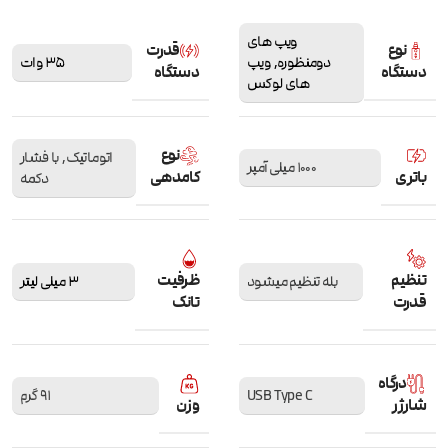
ویپ های
نوع
قدرت
دومنظوره
,
ویپ
35 وات
دستگاه
دستگاه
های لوکس
نوع
اتوماتیک
,
با فشار
1000 میلی آمپر
باتری
کامدهی
دکمه
تنظیم
ظرفیت
بله تنظیم میشود
3 میلی لیتر
قدرت
تانک
درگاه
USB Type C
91 گرم
شارژر
وزن