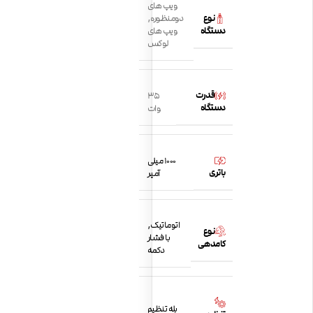
ویپ های
نوع
دومنظوره
,
دستگاه
ویپ های
لوکس
قدرت
35
دستگاه
وات
1000 میلی
باتری
آمپر
اتوماتیک
,
نوع
با فشار
کامدهی
دکمه
بله تنظیم