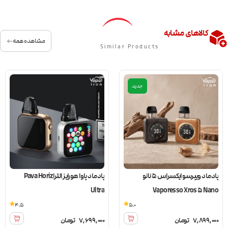
کالاهای مشابه
مشاهده همه
Similar Products
جدید
پادماد ویپرسو ایکسراس 5 نانو
پادماد پاوا هورایز الترا Pava Horiz
Ultra
Vaporesso Xros 5 Nano
4.5
5.0
7,899,000
تومان
7,699,000
تومان