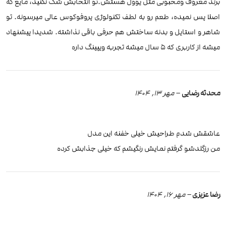
برند معروف و‌محبوبی مثل یوول هستش.تو انتخابش شک نکنید، مایع که
اصلا پس نمیده، طعم رو به لطف تکنولوژی پروفوکوس عالی میرسونه. تو
شاهر و استایل و بدنه ساختش هم حرفی باقی نذاشته. شدیدا پیشنهاد
میشه از کاربری که ۵ سال میشه تجربه ویپینگ داره
محدثه رضایی
–
مهر 13, 1404
عاشقش شدم طراحیش خیلی خفنه این مدل
من رزگلدشو گرفتم نمایش رنگیشم که خیلی جذابش کرده
رضا عزیزی
–
مهر 16, 1404