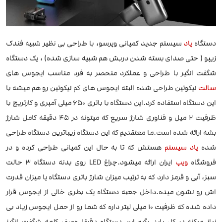
دستگاه
پاد
سیستم جدید کمپانی وپرسو، با طراحی بی نظیر شبیه فندک
زیپو ( حتی صدای بسته شدن دربش هم شبیه سازی شده) ، یک دستگاه
شگفت انگیر با طراحی و عملکرد منحصر به فرد مناسب ایجوس های
سالت
نیکوتین طراحی شده البته ایجوس های کم نیکوتین رو هم میشه با
این دستگاه استفاده کرد.این دستگاه با باتری 650 میلی آمپری و کارتریج با
ظرفیت 2 میل و فناوری شارژ سریع که میتونه در 45 دقیقه کامل شارژ
بشه ارائه شده است.ما معتقدیم که این دستگاه زیباترین دستگاه طراحی
شده
پاد سیستم
هستش که تا به حال این کمپانی طراحی کرده و در
فروشگاه
ویپ
ایران ارائه میشود.چراغ LED روی بدنه دستگاه 3 حالت
سبز، آبی و قرمز دارد که به ترتیب میزان شارژ باتری دستگاه یا میزان قدرت
اش رو نشون میده.داخل جعبه دستگاه یک بطری خالی از ایجوس قرار
داده شده که ظرفیت 10 میلی لیتر داره که شما رو از حمل ایجوس زیاد بی
نیاز میکنه.در کل باید بگیم این دستگاه دقیقا وصف کلمه شگفت انگیز