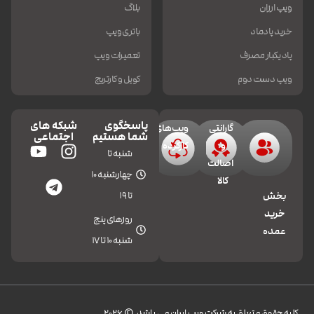
ویپ ارزان
بلاگ
خرید پادماد
باتری ویپ
پاد یکبار مصرف
تعمیرات ویپ
ویپ دست دوم
کویل و کارتریج
پاسخگوی
شبکه های
گارانتی
ویپ‌های
شما هستیم
اجتماعی
و
کارکرده
شنبه تا
اصالت
چهارشنبه 10
کالا
تا 19
بخش
خرید
روزهای پنج
عمده
شنبه 10 تا 17
کليه حقوق متعلق به شرکت ویپ ایران می باشد.© 2026