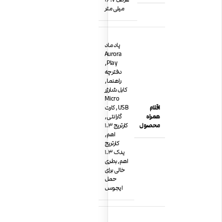
میلی متر
پاد ماد
Aurora
Play,
دفترچه
راهنما,
کابل شارژر
Micro
اقلام
USB, کارت
همراه
گارانتی,
محصول
کارتریج 1.3
اهم,
کارتریج
یدک 1.3
اهم,بطری
خالی برای
حمل
ایجوس