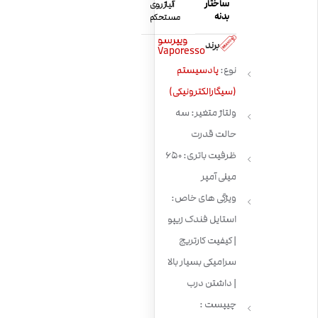
ساختار
آلیاژ روی
بدنه
مستحکم
ویپرسو
برند
Vaporesso
نوع:
پادسیستم
(سیگارالکترونیکی)
ولتاژ متغیر: سه
حالت قدرت
ظرفیت باتری: 650
میلی آمپر
ویژگی های خاص:
استایل فندک زیپو
| کیفیت کارتریج
سرامیکی بسیار بالا
| داشتن درب
چیپست :