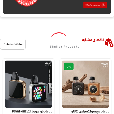
کالاهای مشابه
مشاهده همه
Similar Products
جدید
پادماد ویپرسو ایکسراس 5 نانو
پادماد پاوا هورایز الترا Pava Horiz