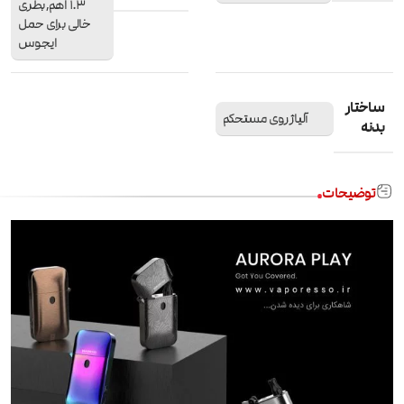
1.3 اهم,بطری
خالی برای حمل
ایجوس
ساختار
آلیاژ روی مستحکم
بدنه
توضیحات