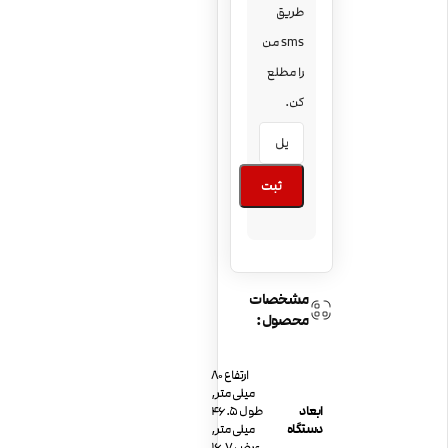
طریق
sms من
را مطلع
کن.
ثبت
مشخصات
محصول:
ارتفاع 80
میلی متر,
ابعاد
طول 46.5
دستگاه
میلی متر,
عرض 16.7