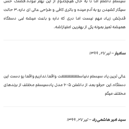
سیستم داشتم اما تا به حال هیچکدوم از این بهتر نبوده.قشنگ حس
سیگار کشیدن رو به آدم میده و باتری کافی و طراحی عالی ای داره.3 حالت
قدرتش زیاد مهم نیست اما دری که داره و باعث میشه لبی دستگاه
همیشه تمیز بمونه یکی از بهترین امتیازاشه.
سامیار
–
تیر 27, 1399
عالی ترین پاد سیستم دنیاستتتتتتتتتتتتت واقعا.نداریم واقعا رو دست این
دستگاه.این حرفو بعد از داشتن ۵-۶ مدل پادسیستم مختلف از برندهای
مختلف میگم
سید امیر هاشمی راد
–
تیر 27, 1399