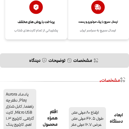
پرداخت با روش های مختلف
ارسال سریع با پیک موتوری و پست
ارسال سریع به سراسر ایران
پشتیبانی از تمام کارت‌های شتاب
مشخصات
توضیحات
دیدگاه
مشخصات
پاد ماد Aurora
Play, دفترچه
راهنما, کابل شارژر
اقلام
ارتفاع 80 میلی متر,
Micro USB, کارت
ابعاد
همراه
طول 46.5 میلی متر,
گارانتی, کارتریج 1.3
دستگاه
محصول
عرض 16.7 میلی متر
اهم, کارتریج یدک