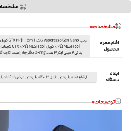
مشخصات
مشخصات
اقلام همراه
0.2Ω MESH coil کویل  MESH coil
محصول
یدکی ۲ میلی لیتر ۳ عدد O-ring دفترچه راهنما کارت گارانتی
ابعاد
ارتفاع 115 میلی متر, طول 40.3 میلی متر, عرض 24.2 میلی متر
دستگاه
توضیحات