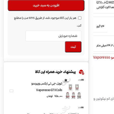
 GTX 22 (3.5ml) کویل GTX 0.2Ω MESH coil کویل GTX 0.6Ω MESH coil
افزودن به سبد خرید
هر بار این کالا موجود شد از طریق sms من را مطلع
کن.
74 گرم
ثبت
Vapor
پیشنهاد خرید همراه این کالا
کویل جی تی ایکس ویپرسو
Vaporesso GTX Coils
950,000
تومان
ایجوس های کم نیکوتین و