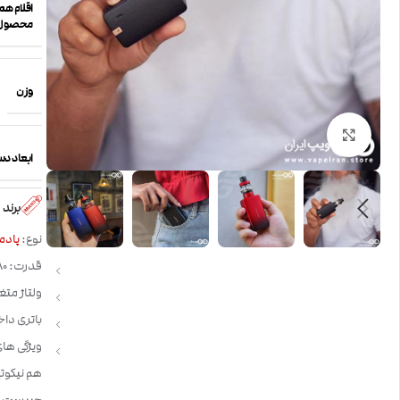
اقلام همر
محصول
وزن
بزرگنمایی تصویر
ابعاد دس
برند
نوع:
پادم
قدرت: 80 وات
ولتاژ متغی
باتری داخلی : 2000 
هم نیکوت