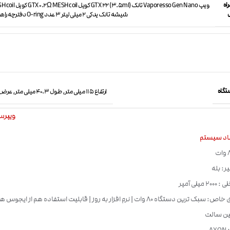
اه
ویپ Vaporesso Gen Nano تانک
شیشه تانک یدکی ۲ میلی لیتر ۳ عدد O-ring دفترچه راهنما کارت گارانتی
تگاه
ارتفاع 115 میلی متر, طول 40.3 میلی متر, عرض 24.2 میلی متر
ویپرسو esso
اد سیستم
ر: بله
میلی آمپر
ویژگی های خاص: سبک ترین دستگاه 80 وات | نرم افزار به روز | قابلیت استفاده هم از 
ین سالت