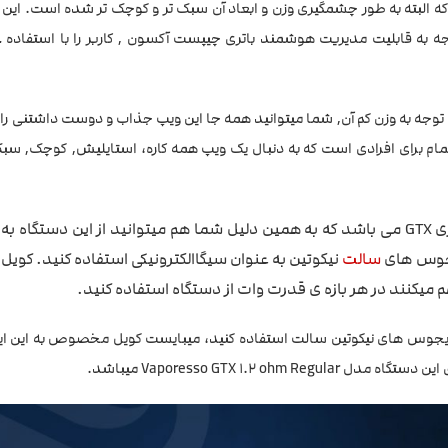
ه البته به طور چشمگیری وزن و ابعاد آن سبک تر و کوچک تر شده است. ای
ی ۲۰۰۰ میلی آمپری است که با توجه به قابلیت مدیریت هوشمند باتری چیپست آکسون , کاربر را با استفا
ا توجه به وزن کم آن, شما میتوانید همه جا این ویپ جذاب و دوست داشتنی را
ام برای افرادی است که به دنبال یک ویپ همه کاره، استایلیش, کوچک, سبک
نکته مهم و قابل اهمیت این ویپ ، استفاده از کویل های سری GTX می باشد که به همین دلیل شما هم میتوانید از این د
ایجوس های
سالت
نیکوتین به عنوان سیگاالکترونیکی استفاده کنید. کوی
هم میکنند در هر بازه ی قدرت وات از دستگاه استفاده کنید.
اد و ایجوس های نیکوتین سالت استفاده کنید، میبایست کویل مخصوص به این ا
Vaporesso GTX 1 میباشد.