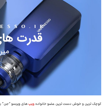
کوچک ترین و خوش دست ترین عضو خانواده
ویپ
های وپرسو “جن” رو