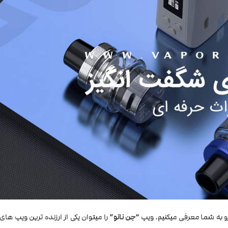
 به شما معرفی میکنیم. ویپ
“جن نانو”
را میتوان یکی از ارزنده ترین ویپ ها