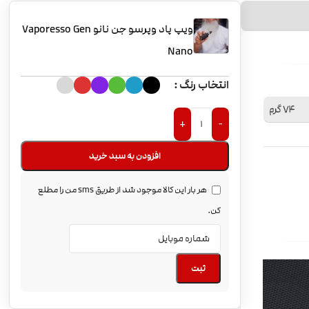
ویپ پاد وپرسو جن نانو Vaporesso Gen
Nano
انتخاب رنگ
74 گرم
+
-
افزودن به سبد خرید
هر بار این کالا موجود شد از طریق sms من را مطلع
کن.
ثبت