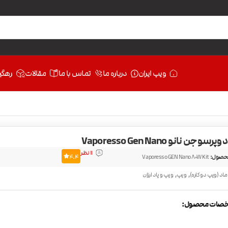
ویپ ایران
درباره ما
تماس با ما
مقالات
رهگی
و جن نانو Vaporesso Gen Nano
11 نظر
حصول:
Vaporesso GEN Nano 80W Kit
4.4
,
,
ماد (ویپ دو کاره)
ویپ
ویپ و پاد ارزان
صات محصول: