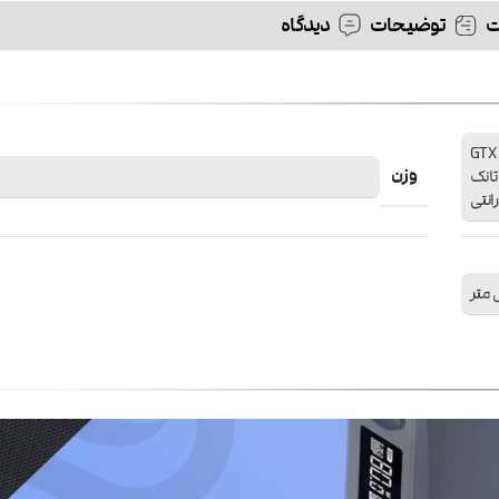
توضیحات
دیدگاه
ویپ Vaporesso Gen Nano تانک GTX 22 (3.5ml) کویل GTX
وزن
GTX 0.6Ω شیشه تانک