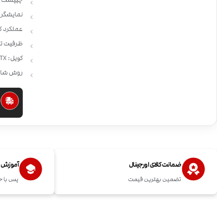
چیپست : XON
نمایشگر: ص
عملکرد ک
ظرفیت تانک: 3.5 
کویل: Vaporesso GTX
روش شارژ:  USB
ا
ضمانت کالای اورجینال
آموزش اس
تضمین بهترین قیمت
پس با خ