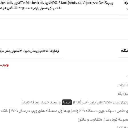
اه
تانک یدکی 5 میلی لیتر 4 عدد O-ring دفترچه راهنما کارت گارانتی
تگاه
ارتفاع 145.5 میلی متر, طول 53 میلی متر, عرض 30 میلی متر
ویپرسو esso
ر: بله
1 لازم دارد (جداگانه از
اینجا
به سبد خرید اضافه کنید)
ویژگی های خاص: سبک ترین دستگاه 
جموعه کویل های متفاوت و متنوع