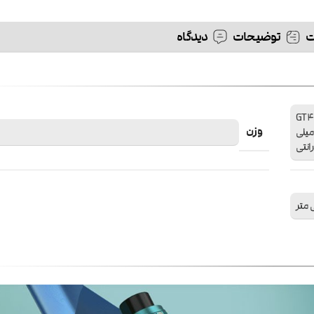
توضیحات
دیدگاه
ویپ Vaporesso Gen S تانک NRG-S tank (8ml) کویل GT4
وزن
Meshed  کویل GT Meshed coil شیشه تانک یدکی 5 میلی