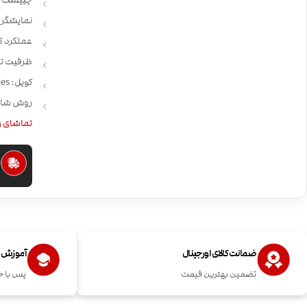
چیپست : XON
نمایشگر
عملکرد ک
ظرفیت تانک: 8 م
کویل: Vaporesso GT series
روش شارژ:  USB
تماشای و
ا
ضمانت کالای اورجینال
آموزش اس
تضمین بهترین قیمت
پس با خ