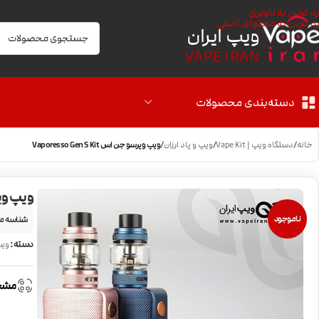
رد کردن به ناوبری
رد کردن به محتوای اصلی
ویپ ایران
VAPE IRAN
دسته‌بندی محصولات
خانه
/
دستگاه ویپ | Vape Kit
/
ویپ و پاد ارزان
/
ویپ وپرسو جن اس Vaporesso Gen S Kit
ویپ وپرسو جن
ناموجود
شناسه م
دسته:
ویپ
مشخ