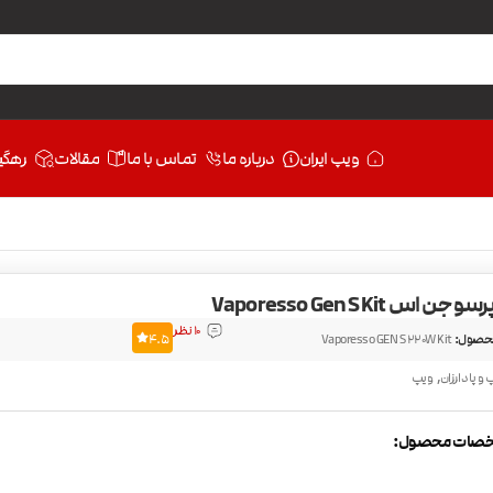
ویپ ایران
درباره ما
تماس با ما
مقالات
رهگی
 اس Vaporesso Gen S Kit
10 نظر
حصول:
Vaporesso GEN S 220W Kit
4.5
,
 و پاد ارزان
ویپ
صات محصول: