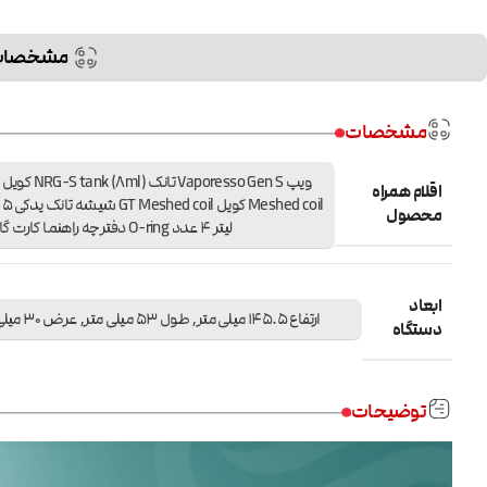
مشخصات
مشخصات
اقلام همراه
coil
محصول
لیتر 4 عدد O-ring دفترچه راهنما کارت گارانتی
ابعاد
ارتفاع 145.5 میلی متر, طول 53 میلی متر, عرض 30 میلی متر
دستگاه
توضیحات