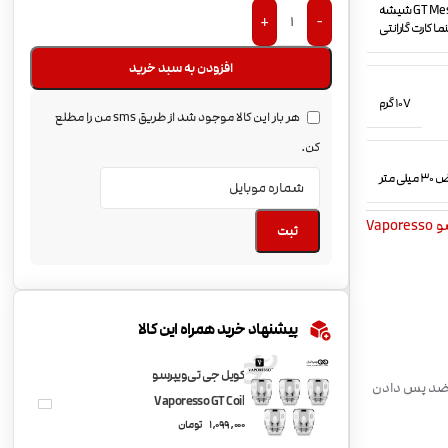
ویپ Vaporesso Gen S تانک NRG-S tank (8ml) کویل GT4 Meshed coil کویل GT Meshed coil شیشه
+
-
افزودن به سبد خرید
107 گرم
هر بار این کالا موجود شد از طریق sms من را مطلع
کن.
Vapor
ثبت
پیشنهاد خرید همراه این کالا
کویل جی تی ویپرسو
220 وات | رتبه اول دستگاه های ویپ در سال 2020 | تانک ضد پس دادن
Vaporesso GT Coil
1,099,000
تومان