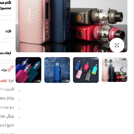
اقلام همر
محصول
وزن
بزرگنمایی تصویر
ابعاد دس
برند
نوع:
ویپ
قدرت: 220 وات
ولتاژ متغی
دو عدد باتری مدل 8650
مایع | م