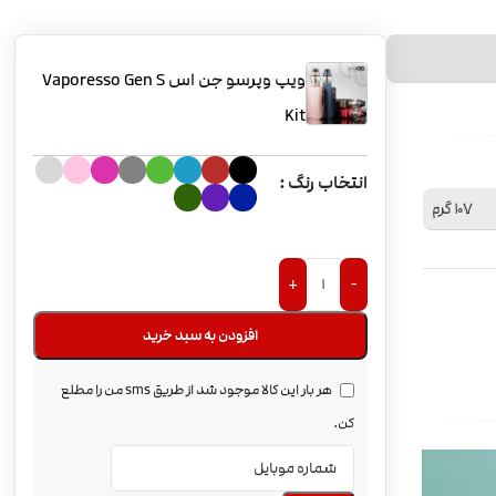
ویپ وپرسو جن اس Vaporesso Gen S
Kit
انتخاب رنگ
107 گرم
+
-
افزودن به سبد خرید
هر بار این کالا موجود شد از طریق sms من را مطلع
کن.