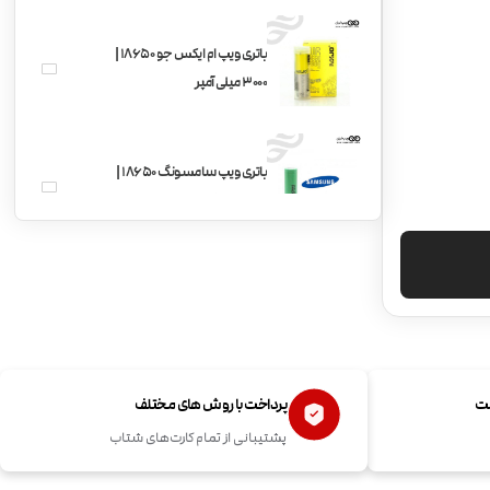
باتری ویپ ام ایکس جو 18650 |
3000 میلی آمپر
باتری ویپ سامسونگ 18650 |
2200 میلی آمپر
ویپ وپرسو جن Vaporesso
Gen Kit
ست
پرداخت با روش های مختلف
پشتیبانی از تمام کارت‌های شتاب