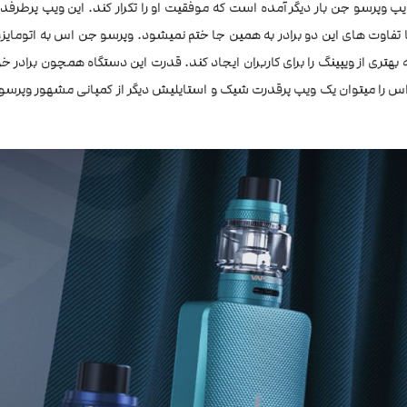
پ وپرسو جن بار دیگر آمده است که موفقیت او را تکرار کند. این ویپ پرطرفدار 
ما تفاوت های این دو برادر به همین جا ختم نمیشود. وپرسو جن اس به اتومای
رد. در نهایت وپرسو جن اس را میتوان یک ویپ پرقدرت شیک و استایلیش دیگر از کمپانی مشهور وپ