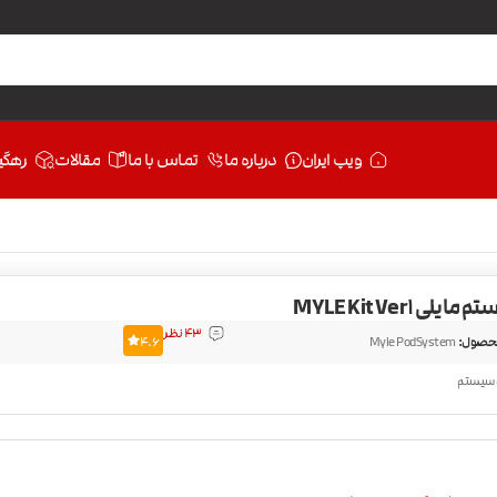
ویپ ایران
درباره ما
تماس با ما
مقالات
رهگی
یلی MYLE Kit Ver1
43 نظر
حصول:
Myle PodSystem
4.6
 سیستم