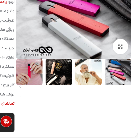
نوع:
پادس
ولتاژ متغ
ظرفیت باتری: 240
ویژگی های
دستگاه ما
بزرگنمایی تصویر
چیپست : le Chip
دارای 3 چراغ برای نمایش شارژ باتری
عملکرد ک
ظرفیت کارتریج: 9
کارتریج :
روش شارژ:  USB
تماشای و
ا