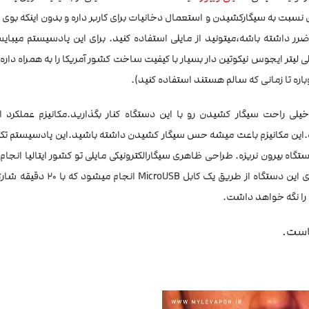
ده از این سیگارالکترونیکی تا 95 درصد ضرر کمتری نسبت به سیگارکشیدن و استعمال دخانیات برای کاربر داره و بدون اینکه
ضرر داشته باشه،میتونید از مایلی استفاده کنید. برای این پادسیستم میبا
لیتر ایجوس نیکوتین دار بسیار با کیفیت ساخت کشور آمریکا را به همراه داره.
باره تا زمانی که سالم هستند استفاده کنید).
ی راحت سیگار کشیدن رو با این دستگاه کنار بگذارید.مکانیزم عملکرد ا
 میشه.این مکانیزم باعث میشه حس سیگار کشیدن داشته باشید.این پادسیستم ت
ه باعث میشه ایجوس از دستگاه بیرون نریزه. طراحی ظاهری سیگارالکترونیکی مایلی تو کشور ایتالیا ان
طراحی تا به حال چند جایزه بزرگ طراحی رو نصیب خود کرده. شارژ باتری این دس
ماست.