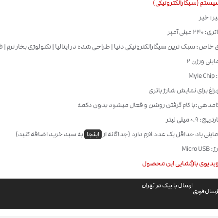
یستم (سیگارالکترونیکی)
یر: خیر
 میلی آمپر
 خاص: سبک ترین سیگارالکترونیکی دنیا | طراحی شده در ایتالیا | تکنولوژی بخار نرم 
یلی ورژن 2
My
امدهی:با کام گرفتن روشن و فعال میشود بدون دکمه
0. میلی لیتر
 مایلی پاد حداقل یک عدد لازم دارد (جداگانه از
اینجا
به سبد خرید اضافه کنید)
Micro
یدیوی بازگشایی این محصول
ارسال با پیک در تهران
رسال فوری