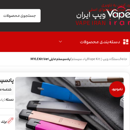
رد کردن به ناوبری
رد کردن به محتوای اصلی
ویپ ایران
VAPE IRAN
دسته‌بندی محصولات
خانه
/
دستگاه ویپ | Vape Kit
/
پاد سیستم
/
پادسیستم مایلی MYLE Kit Ver1
پادسیستم ما
ناموجود
شناسه م
دسته:
پاد
برند