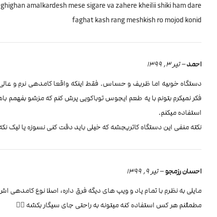
highan amalkardesh mese sigare va zahere kheilii shiki ham dare
faghat kash rang meshkish ro mojod konid
احمد
–
تیر 3, 1399
فکر نمیکرم بتونم با یه طعم ایجوس توباکویی پرش کنم که مزشو بفهمم 
استفاده میکنم.
نکته منفی این دستگاه کاتریجشه که خیلی باید دقت کنی نسوزه یا لیک نکه
احسان رزمجو
–
تیر 9, 1399
مایلی به نظرم با تمام پاد و ویپ های دیگه فرق داره، اصلا نوع کامده
مطمئنم هر کس استفاده کنه میتونه به راحتی جای سیگار بکشه 👌🏻