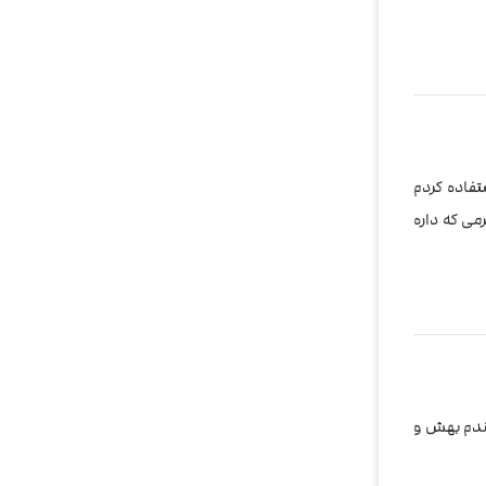
 فقط اینکه واقعا کامدهی نرم و عالی داره و طعم ایجوس رو به خوبی نشون میده. من خودم از کاتریج lush ice استفاده کردم
می که داره
مندم بهش و