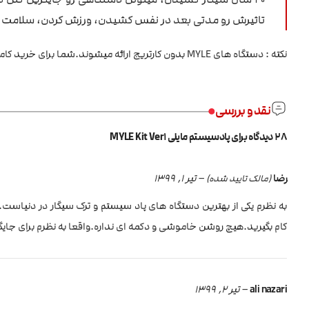
تاثیرش رو مدتی بعد در نفس کشیدن، ورزش کردن، سلامت جس
نکته : دستگاه های MYLE بدون کارتریج ارائه میشوند.شما برای خرید کامل میبایست حداقل یک عدد کارتریج نیز تهیه کنید. از
نقد و بررسی
28 دیدگاه برای
پادسیستم مایلی MYLE Kit Ver1
رضا
–
تیر 1, 1399
(مالک تایید شده)
به نظرم یکی از بهترین دستگاه های پاد سیستم و ترک سیگار در دنیاست
کام بگیرید.هیچ روشن خاموشی و دکمه ای نداره.واقعا به نظرم برای جایگز
ali nazari
–
تیر 2, 1399