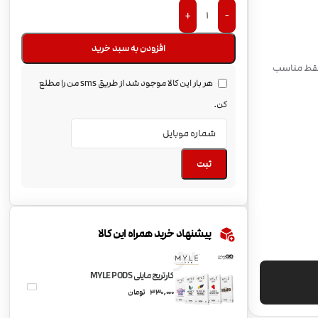
+
-
افزودن به سبد خرید
| فقط مناسب
هر بار این کالا موجود شد از طریق sms من را مطلع
کن.
ثبت
پیشنهاد خرید همراه این کالا
کارتریج مایلی MYLE PODS
330,000
تومان