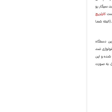
 بوی بد سیگار رو
یست
کارتریج
(البته شما
ین دستگاه
کنولوژی ضد
جام شده و این
تگاه از طریق یک کابل MicroUSB انجام میشود که با 20 دقیقه شارژ، به صورت