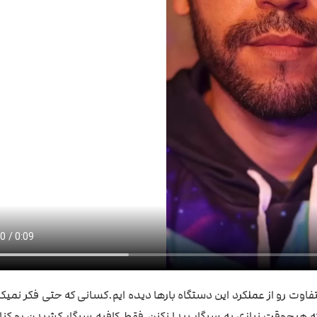
وت رو از عملکرد این دستگاه بارها دیده ایم.کسانی که حتی فکر نمیکر
 هیچوقت نیازی به سیگار پیدا نکنن.فقط کافیه سیگار کشیدن رو کنار