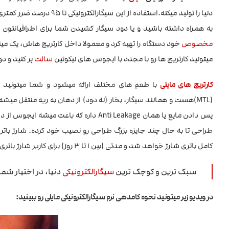
دنیا را تولید میکنه.استفا
به همراه داشته باشید و یا دود سیگار کشیدن شما برای اطرافیانتون 
مخصوص
خود دستگاه را تهیه کرد و معمولا داخل کارتریج هاش، یک میلی 
میتونید کارتریج ها رو با مجدد با ایجوس های نیکوتین
سالت
پر کنید و دو
کارتریج های مایلی
با طعم های مختلف ارائه میشود و شما میتونید خیل
(MTL)هست و همانند سیگار، بخار (نه دود) از دهان به ریه منتقل
پس دادن مایع یا همان Anti Leakage داره ک
کامل باتری شارژ خواهد شد و مدتی (بین 1 تا 3 روز) برای کاربر شارژ باتری را نگه خواهد داشت.
سبک ترین و کوچک ترین
سیگارالکترونیکی
دنیا، در اختیار ش
در ویدیو زیر میتونید نحوه کامدهی نرم سیگارالکترونیکی مایلی رو ببینید: