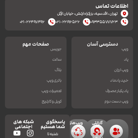
اطلاعات تماس
تهران، اقدسیه، بزرکراه ارتش، خیابان ازگل
۰۲۱-۲۲۴۹۷۴۹۶
۰۲۱-۲۲۱۹۶۵۲۶
۰۹۳۳۵۵۷۷۷۲۳
دسترسی آسان
صفحات مهم
ویپ
جویس
پاد
سالت
ویپ ارزان
بلاگ
خرید پادماد
باتری ویپ
پاد یکبار مصرف
تعمیرات ویپ
ویپ دست دوم
کویل و کارتریج
پاسخگوی
شبکه های
گارانتی
ویپ‌های
شما هستیم
اجتماعی
و
کارکرده
شنبه تا