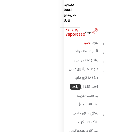
دفترچه
راهنما
کابل شارژ
USB
ویپرسو
برند
Vaporesso
نوع:
ویپ
قدرت: 220 وات
ولتاژ متغیر: بلی
دو عدد باتری مدل
18650 لازم دارد
(جداگانه از
اینجا
به سبد خرید
اضافه کنید)
ویژگی های خاص:
تانک کاسکید |
سازگار با همه کویل