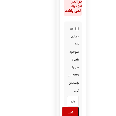
در انبار
موجود
نمی باشد
هر
بار این
کالا
موجود
شد از
طریق
sms من
را مطلع
کن.
ثبت