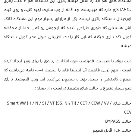
دستگاه های هم اندازه شارژ میشه.باتری این دستگاه هم 2 عدد باتری
18650 لازم داره که میبایست جداگانه از وب سایت تهیه کنید و روی کیت
اورجینال دستگاه باتری نیست.یکی از مزایای بسیار مهم این دستگاه تانک
اش هستش که طوری طراحی شده که ایجوس رو کمی جدا از محفظه
کویل نگه داری میکنه که این کار باعث افزایش طول عمر کویل دستگاه
میشه.
ویپ پولار با چیپست قدرتمند خود امکانات زیادی را برای ویپر ایجاد کرده
است ، مهم ترین قابلیت آن اینستا فایر با سرعت 0.001 ثانیه می‌باشد که
طعم و کامدهی را بسیار بهتر و سریع‌تر می‌کند. این ویپ قدرتمند دارای
منو بسیار متنوع با حالت های متععدی است ، از جمله:
حالت های Smart VW (H / N / S) / VT (SS، NI، TI) / CCT / CCW / VV /
CCV
حالت BYPASS
حالت TCR قابل تنظیم