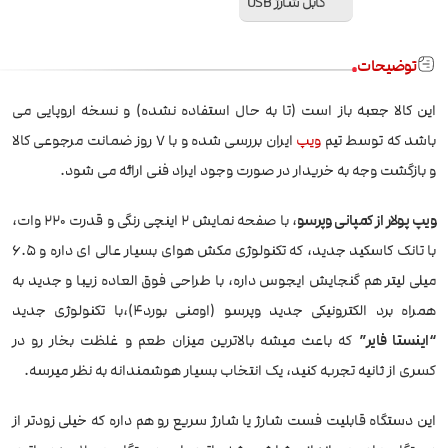
کابل شارژ USB
توضیحات
این کالا جعبه باز است (تا به حال استفاده نشده) و نسخه اروپایی می
باشد که توسط تیم
ویپ
ایران بررسی شده و با 7 روز ضمانت مرجوعی کالا
و بازگشت وجه به خریدار در صورت وجود ایراد فنی ارائه می شود.
ویپ پولار از کمپانی وپرسو
، با صفحه نمایش 2 اینچی رنگی و قدرت 220 وات،
با تانک کاسکید جدید، که تکنولوژی مکش هوای بسیار عالی ای داره و 6.5
میلی لیتر هم گنجایش ایجوس داره، با طراحی فوق العاده زیبا و جدید به
همراه برد الکترونیکی جدید وپرسو (اومنی بورد4)،با تکنولوژی جدید
“اینستا فایر”
که باعث میشه بالاترین میزان طعم و غلظت بخار رو در
کسری از ثانیه تجربه کنید، یک انتخاب بسیار هوشمندانه به نظر میرسه.
این دستگاه قابلیت فست شارژ یا شارژ سریع رو هم داره که خیلی زودتر از