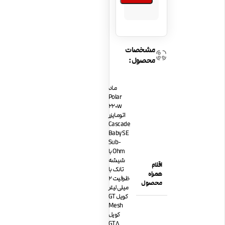
مشخصات
محصول:
ماد
Polar
220w
اتومایزر
Cascade
Baby SE
Sub-
Ohm با
شیشه
اقلام
تانک با
همراه
ظرفیت 2
محصول
میلی لیتر
کویل GT
Mesh
کویل
GT8