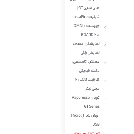
های سری GT |
قابلیت InstaFire
چیپست : OMNI
BOARD 2.0
نمایشگر: صفحه
نمایش رنگی
عملکرد کامدهی:
دکمه فیزیکی
ظرفیت تانک: 2
میلی لیتر
کویل: Vaporesso
GT Series
روش شارژ: Micro
USB
تماشای ویدیوی