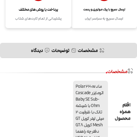
پرداخت با روش های مختلف
ارسال سریع با پیک موتوری و پست
ارسال سریع به سراسر ایران
پشتیبانی از تمام کارت‌های شتاب
مشخصات
توضیحات
دیدگاه
مشخصات
ماد Polar 220w
اتومایزر Cascade
Baby SE Sub-
اقلام
Ohm با شیشه
همراه
تانک با ظرفیت 2
محصول
میلی لیتر کویل GT
Mesh کویل GT8
دفترچه راهنما