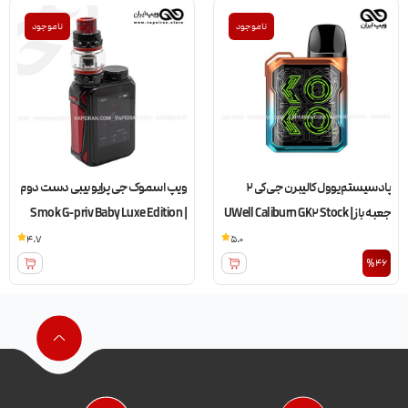
ناموجود
ناموجود
پادسیستم یوول کالیبرن جی کی 2
ویپ اسموک جی پرایو بیبی دست دوم
جعبه باز | UWell Caliburn GK2 Stock
| Smok G-priv Baby Luxe Edition
4.7
5.0
%46