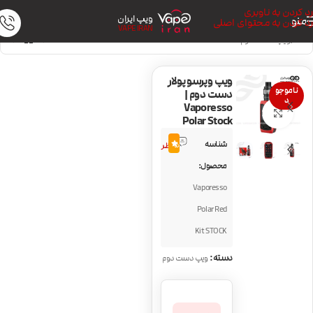
رد کردن به ناوبری
ویپ ایران
منو
رد کردن به محتوای اصلی
VAPE IRAN
خانه
/
ویپ دست دوم
ویپ وپرسو پولار
ناموجو
دست دوم |
د
Vaporesso
بزرگنمایی تصویر
Polar Stock
2
شناسه
5.0
نظر
محصول:
Vaporesso
Polar Red
Kit STOCK
دسته:
ویپ دست دوم