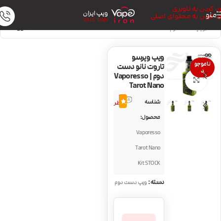
رد کردن به ناوبری
ویپ ایران
منو
رد کردن به محتوای اصلی
VAPE IRAN
خانه
/
ویپ دست دوم
ویپ وپرسو
ناموجو
تاروت نانو دست
د
دوم | Vaporesso
بزرگنمایی تصویر
Tarot Nano
4
شناسه
3.7
نظر
محصول:
Vaporesso
Tarot Nano
Kit STOCK
دسته:
ویپ دست دوم