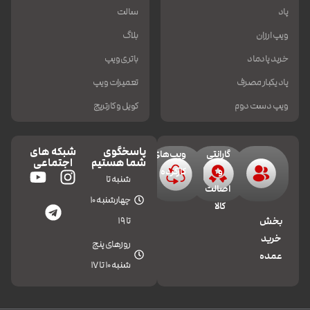
پاد
سالت
ویپ ارزان
بلاگ
خرید پادماد
باتری ویپ
پاد یکبار مصرف
تعمیرات ویپ
ویپ دست دوم
کویل و کارتریج
پاسخگوی
شبکه های
گارانتی
ویپ‌های
شما هستیم
اجتماعی
و
کارکرده
شنبه تا
اصالت
چهارشنبه 10
کالا
تا 19
بخش
خرید
روزهای پنج
عمده
شنبه 10 تا 17