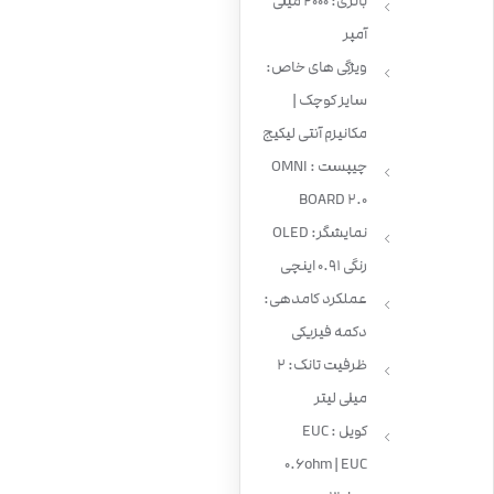
باتری: 2000 میلی
آمپر
ویژگی های خاص:
سایز کوچک |
مکانیزم آنتی لیکیج
چیپست : OMNI
BOARD 2.0
نمایشگر: OLED
رنگی 0.91 اینچی
عملکرد کامدهی:
دکمه فیزیکی
ظرفیت تانک: 2
میلی لیتر
کویل : EUC
0.6ohm | EUC