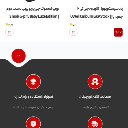
پادسیستم یوول کالیبرن جی کی 2
ویپ اسموک جی پرایو بیبی دست دوم
جعبه باز | UWell Caliburn GK2 Stock
| Smok G-priv Baby Luxe Edition
4.7
5.0
%46
ضمانت کالای اورجینال
آموزش استفاده و راه اندازی
تضمین بهترین قیمت
پس با خیال آسوده خرید کنید