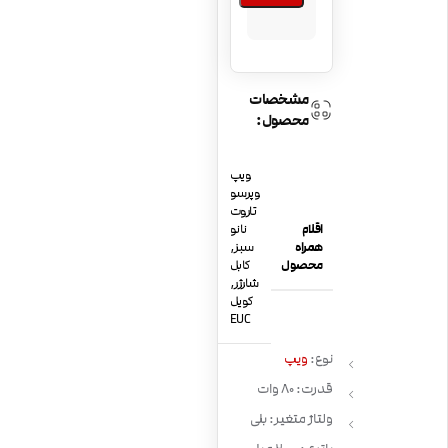
مشخصات
محصول:
ویپ
وپرسو
تاروت
اقلام
نانو
همراه
سبز
,
محصول
کابل
شارژر
,
کویل
EUC
نوع:
ویپ
قدرت: 80 وات
ولتاژ متغیر: بلی