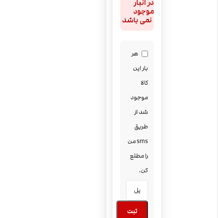
در انبار
موجود
نمی باشد
هر
بار این
کالا
موجود
شد از
طریق
sms من
را مطلع
کن.
ثبت