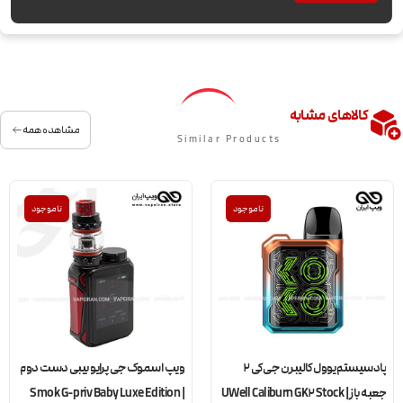
کالاهای مشابه
مشاهده همه
Similar Products
ناموجود
ناموجود
پادسیستم یوول کالیبرن جی کی 2
ویپ اسموک جی پرایو بیبی دست دوم
جعبه باز | UWell Caliburn GK2 Stock
| Smok G-priv Baby Luxe Edition