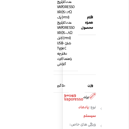
عدد کارتریج
VAPORESSO
XROS 1.2Ω
اقلام
(2ml) یک
همراه
عدد کارتریج
محصول
VAPORESSO
XROS 0.8Ω
(2ml) کابل
شارژ USB-
Type C
دفترچه
راهنما کارت
گارانتی
وزن
50 گرم
ویپرسو
برند
Vaporesso
نوع:
پادماد
سیستم
ویژگی های خاص: