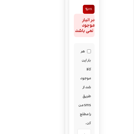
%28
در انبار
موجود
نمی باشد
هر
بار این
کالا
موجود
شد از
طریق
sms من
را مطلع
کن.