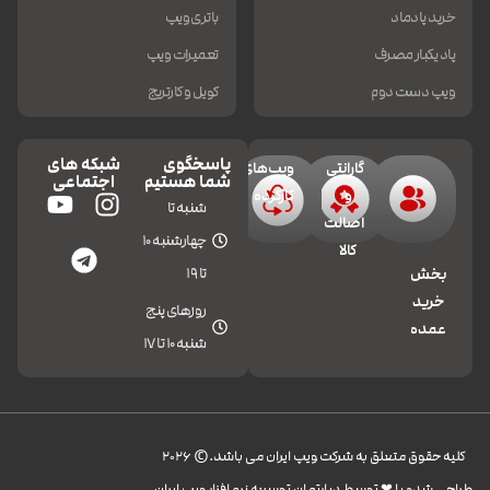
خرید پادماد
باتری ویپ
پاد یکبار مصرف
تعمیرات ویپ
ویپ دست دوم
کویل و کارتریج
پاسخگوی
شبکه های
گارانتی
ویپ‌های
شما هستیم
اجتماعی
و
کارکرده
شنبه تا
اصالت
چهارشنبه 10
کالا
تا 19
بخش
خرید
روزهای پنج
عمده
شنبه 10 تا 17
کليه حقوق متعلق به شرکت ویپ ایران می باشد.© 2026
طراحی شده با ❤︎ توسط دپارتمان توسعه نرم افزار ویپ ایران