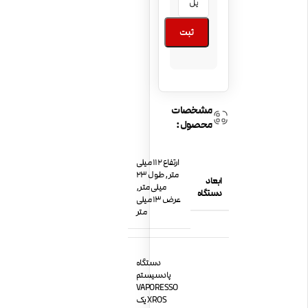
ثبت
مشخصات
محصول:
ارتفاع 112 میلی
متر, طول 23
ابعاد
میلی متر,
دستگاه
عرض 13 میلی
متر
دستگاه
پادسیستم
VAPORESSO
XROS یک