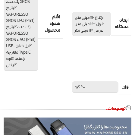
XROS یک عدد
کارتریج
VAPORESSO
اقلام
ارتفاع 112 میلی متر,
ابعاد
XROS 1.2Ω (2ml)
همراه
طول 23 میلی متر,
دستگاه
یک عدد کارتریج
محصول
عرض 13 میلی متر
VAPORESSO
XROS 0.8Ω (2ml)
کابل شارژ USB-
Type C دفترچه
راهنما کارت
گارانتی
وزن
50 گرم
توضیحات