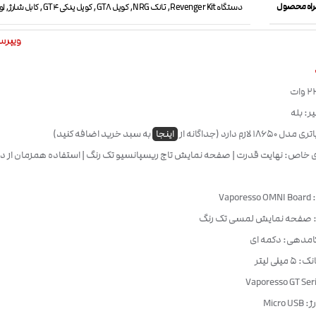
مراه محصول
دستگاه Revenger Kit
,
تانک NRG
,
کویل GT8
,
کویل یدکی GT4
,
کابل شارژ
,
او
ویپرسو esso
ر: بله
1 لازم دارد (جداگانه از
اینجا
به سبد خرید اضافه کنید)
ی خاص: نهایت قدرت | صفحه نمایش تاچ ریسپانسیو تک رنگ | استفاده همزمان از دو
Vap
: صفحه نمایش لمسی تک رنگ
امدهی: دکمه ای
یلی لیتر
Micro