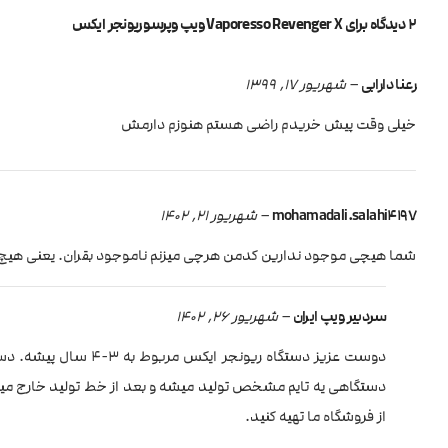
2 دیدگاه برای
Vaporesso Revenger X ویپ وپرسو ریونجر ایکس
رعنا دارابی
–
شهریور 17, 1399
خیلی وقت پیش خریدم راضی هستم هنوزم دارمش
mohamadali.salahi4197
–
شهریور 21, 1402
شما هیچی موجود ندارین کدمن هرچی میزنم ناموجود بقران. یعنی ه
سردبیر ویپ ایران
–
شهریور 26, 1402
دوست عزیز دستگاه ری
دستگاهی یه تایم مشخص تولید میشه و بعد از خط تولید خارج میش
از فروشگاه ما تهیه کنید.