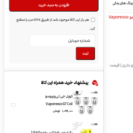
رینگ های یدکی
افزودن به سبد خرید
Vapor
هر بار این کالا موجود شد از طریق sms من را مطلع
کن.
ثبت
 باتری | قیمت
پیشنهاد خرید همراه این کالا
کویل جی تی ویپرسو
Vaporesso GT Coil
1,099,000
تومان
باتری ویپ ام ایکس جو 18650 |