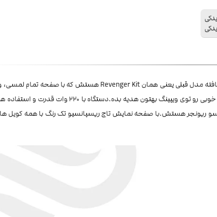
یدکی
یدکی
وات، یه انتخاب بسیار خوبه که میتونه با تانک اتومایزر NRG تجربه بسیار خوبی رو توی ویپینگ بهتون هدیه بد