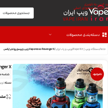
رد کردن به ناوبری
رد کردن به محتوای اصلی
ویپ ایران
VAPE IRAN
دسته‌بندی محصولات
خانه
/
دستگاه ویپ | Vape Kit
/
ویپ و پاد ارزان
/
Vaporesso Revenger X ویپ وپرسو ریونجر ایکس
 Revenger X
ناموجود
شناسه م
دسته:
وی
مشخ