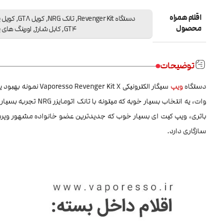
اقلام همراه
دستگاه Revenger Kit
,
تانک NRG
,
کویل GT8
,
کویل 
محصول
GT4
,
کابل شارژ
,
اورینگ های 
توضیحات
دستگاه
ویپ
سازگاری دارد.