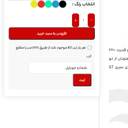
انتخاب رنگ
+
-
افزودن به سبد خرید
هر بار این کالا موجود شد از طریق sms من را مطلع
سیگار الکترونیکی Vaporesso Revenger Kit X نمونه بهبود یافته مدل قبلی یعنی همان Revenger Kit هستش که با صفحه تمام لمسی، و قدرت 220
کن.
ه.دستگاه با 220 وات قدرت و استفاده همزمان از دو
باتری، ویپ کیت ای بسیار خوب که جدیدترین عضو خانواده مشهور وپرسو ریونجر هستش.با صفحه نمایش تاچ ریسپانسیو تک رنگ با همه کویل های سری GT
ثبت