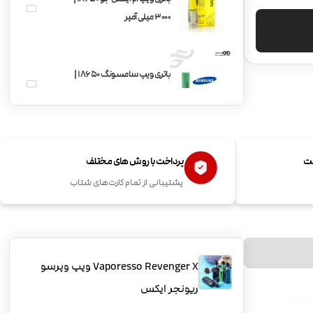
3000 میلی آمپر
باتری ویپ سامسونگ 18650 |
2200 میلی آمپر
ست
پرداخت با روش های مختلف
پشتیبانی از تمام کارت‌های شتاب
Vaporesso Revenger X ویپ وپرسو
ریونجر ایکس