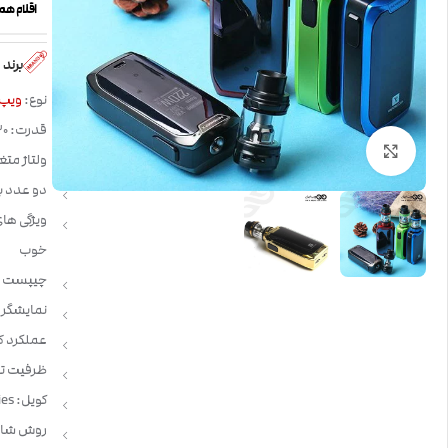
اقلام ه
برند
نوع:
ویپ
قدرت: 220 وات
بزرگنمایی تصویر
ولتاژ متغی
دو عدد باتری مدل 8650
ویژگی ها
خوب
چیپست : oresso OMNI Board
نمایشگر
عملکرد ک
ظرفیت تانک: 5 م
کویل: Vaporesso GT Series
روش شارژ:  USB