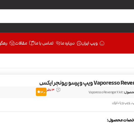
ویپ ایران
درباره ما
تماس با ما
مقالات
رهگی
Vaporesso ویپ وپرسو ریونجر ایکس
3 نظر
حصول:
Vaporesso Revenger X kit
3.0
,
پ
ویپ و پاد ارزان
صات محصول: