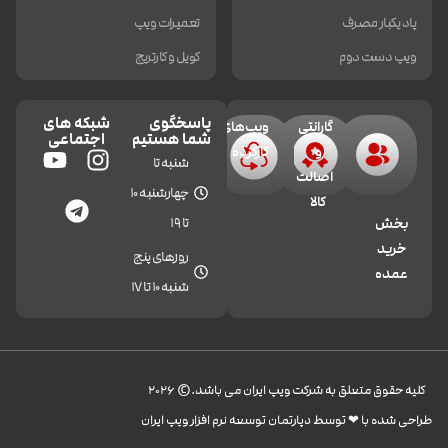
پاد یکبار مصرف
تعمیرات ویپ
ویپ دست دوم
کویل و کارتریج
پاسخگوی
شبکه های
گارانتی
ویپ‌های
شما هستیم
اجتماعی
و
کارکرده
شنبه تا
اصالت
چهارشنبه 10
کالا
تا 19
بخش
خرید
روزهای پنج
عمده
شنبه 10 تا 17
کليه حقوق متعلق به شرکت ویپ ایران می باشد.© 2026
طراحی شده با ❤︎ توسط دپارتمان توسعه نرم افزار ویپ ایران