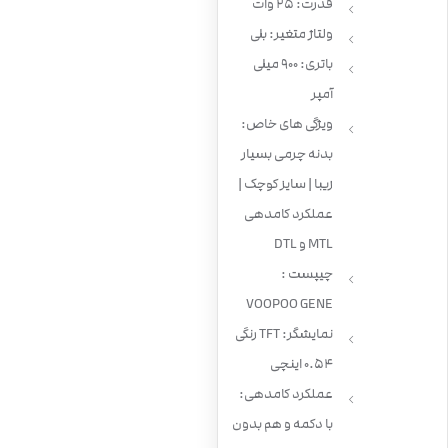
قدرت: 25 وات
ولتاژ متغیر: بلی
باتری: 900 میلی
آمپر
ویژگی های خاص:
بدنه چرمی بسیار
زیبا | سایز کوچک |
عملکرد کامدهی
MTL و DTL
چیپست :
VOOPOO GENE
نمایشگر: TFT رنگی
0.54 اینچی
عملکرد کامدهی:
با دکمه و هم بدون