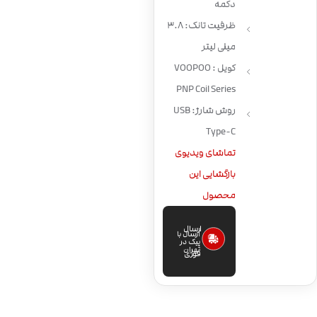
دکمه
ظرفیت تانک: 3.8
میلی لیتر
کویل : VOOPOO
PNP Coil Series
روش شارژ: USB
Type-C
تماشای ویدیوی
بازگشایی این
محصول
ارسال
ارسال با
پیک در
تهران
فوری