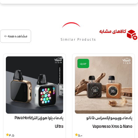
کالاهای مشابه
مشاهده همه
Similar Products
جدید
پادماد ویپرسو ایکسراس 5 نانو
پادماد پاوا هورایز الترا Pava Horiz
Ultra
Vaporesso Xros 5 Nano
4.5
5.0