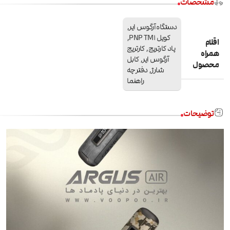
مشخصات
دستگاه آرگوس ایر
,
کویل PNP TM1
,
اقلام
پاد کارتریج
,
کارتریج
همراه
آرگوس ایر
,
کابل
محصول
شارژ
,
دفترچه
راهنما
توضیحات