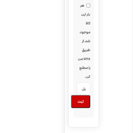
هر
بار این
کالا
موجود
شد از
طریق
sms من
را مطلع
کن.
ثبت