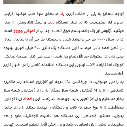
توجه شمارو به یکی از جذاب ترین
پاد
مادهای دنیا جلب میکنیم! ترکیب
چرم و فلز ترکیبیست که در کمتر دستگاه
ویپ
و سیگارالکترونیکی ای پیدا
میکنید.
آرگوس ایر
یک پادسیستم فوق العاده جذاب از
کمپانی ووپوو
است
که در سال ۲۰۲۰ طراحی و تولید شده و مطمئنا طراحی آن تا سالیان سال
در ذهن همه باقی میماند! این دستگاه یک باتری ۹۰۰ میلی آمپری لیتیوم
یونی دارد که میتواند حداقل تمام روز شما را همراهی کند. صفحه نمایش
کوچک اما کارامد ۰.۵۴ اینچی این دستگاه اطلاعات کاملی را در اختیار کاربر
قرار میدهد.
به راحتی میتوانید با چرخاندن 180 درجه ای کارتریج استاندارد، مکانیزم
کامدهی را از MTL (مکانیزم شبیه ساز سیگار) به DTL ( مکانیزم شبیه ساز
بخار مستقیم و زیاد) تغییر بدید.چیپست قدرتمتد این
پادماد
زیبا توانایی
محافظت از ۷ نوع خطر که کاربر و دستگاه را تهدید میکند را دارد.جالبه
بدونید عملکرد کامدهی این دستگاه هم قابلیت اتوماتیک داره و هم
میتونید با دکمه ازش استفاده کنید و به راحتی قابل تنظیم است.در ئهایت