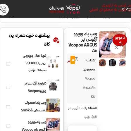
رد کردن به ناوبری
ویپ ایران
منو
رد کردن به محتوای اصلی
VAPE IRAN
خانه
/
دستگاه ویپ | Vape Kit
/
پادماد (ویپ دو کاره)
ویپ پاد ووپوو
پیشنهاد خرید همراه این
ناموجو
آرگوس ایر
د
کالا
Voopoo ARGUS
بزرگنمایی تصویر
Air
کویل‌های ووپو پی
9
شناسه
4.9
نظر
ان پی VOOPOO
محصول:
950,000
تومان
PnP COILS
Voopoo
کارتریج آرگوس ایر
Argus Air
ووپو Voopoo
Kit
Argus Air
ویپ پاد اسموک
دسته:
پادماد (ویپ دو
نکسمش Smok &
,
کاره)
ویپ
OFRF nexMesh
ویپ پاد ووپوو
آرگوس ایر Voopoo