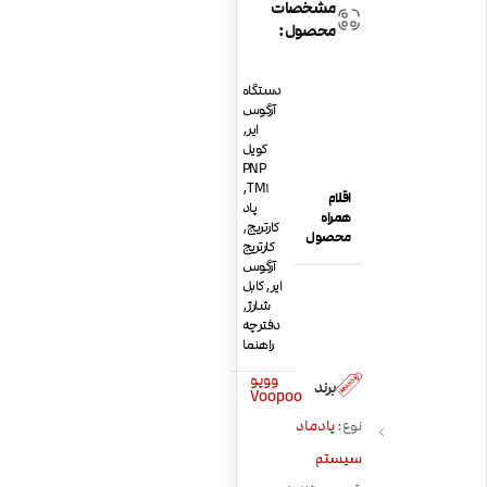
مشخصات
محصول:
دستگاه
آرگوس
ایر
,
کویل
PNP
,
TM1
اقلام
پاد
همراه
کارتریج
,
محصول
کارتریج
آرگوس
ایر
,
کابل
شارژ
,
دفترچه
راهنما
ووپو
برند
Voopoo
نوع:
پادماد
سیستم