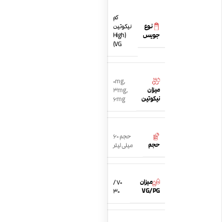
کم
نوع
نیکوتین
جویس
(High
VG)
0mg
,
میزان
3mg
,
نیکوتین
6mg
حجم 60
حجم
میلی لیتر
میزان
70 /
VG/PG
30