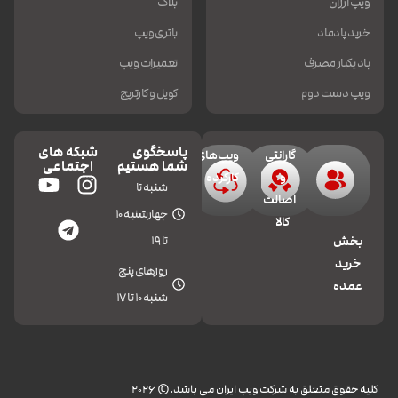
ویپ ارزان
بلاگ
خرید پادماد
باتری ویپ
پاد یکبار مصرف
تعمیرات ویپ
ویپ دست دوم
کویل و کارتریج
پاسخگوی
شبکه های
گارانتی
ویپ‌های
شما هستیم
اجتماعی
و
کارکرده
شنبه تا
اصالت
چهارشنبه 10
کالا
تا 19
بخش
خرید
روزهای پنج
عمده
شنبه 10 تا 17
کليه حقوق متعلق به شرکت ویپ ایران می باشد.© 2026