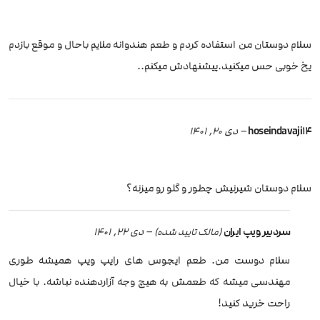
سلام دوستان من استفاده کردم و طعم هندوانه ملایم باحال و موقع بازدم
یخ خوبی حس میکنید.پیشنهادش میکنم..
hoseindavaji14
–
دی 20, 1401
سلام دوستان شیرنیش چطور و گلو رو میزنه؟
سردبیر ویپ ایران
–
دی 22, 1401
(مالک تایید شده)
سلام دوست من. طعم ایجوس های رایپ ویپ همیشه طوری
مهندسی میشه که طعمش به هیچ وجه آزاردهنده نباشه. با خیال
راحت خرید کنید!