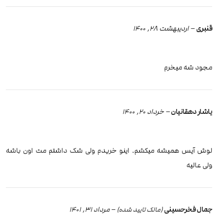
قنبری
–
اردیبهشت 28, 1400
مجود شه میخرم
یاشار دهقانیان
–
خرداد 20, 1400
لوش آیس همیشه میکشم. اینو خریدم ولی شک داشتم مث اون باشه
ولی عالیه
جمال فخرحسینی
–
مرداد 31, 1401
(مالک تایید شده)