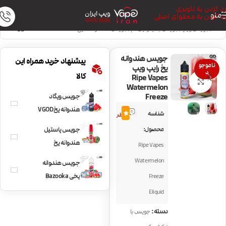
رد کردن به ناوبری
ویپ ایران
منو
رد کردن به محتوای اصلی
VAPE IRAN
خانه
/
جویس ویپ
/
جویس با نیکوتین کم
/
جویس خنک و نعنایی
جویس هندوانه
پیشنهاد خرید همراه این
ناموجو
یخ رایپ ویپ
د
کالا
Ripe Vapes
بزرگنمایی تصویر
Watermelon
Freeze
جویس ویگاد
6
هندوانه یخ VGOD
شناسه
4.6
نظر
Lush Ice
محصول:
جویس پاستیل
هندوانه یخ
Ripe Vapes
دینرلیدی
Watermelon
جویس هندوانه
DinnerLady
یخی Bazooka
Freeze
Watermelon
Watermelon ICE
Eliquid
Slices Ice
دسته:
جویس با