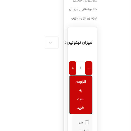
,
نیکوتین کم
جویس
,
خنک و نعنایی
جویس
,
میوه‌ای
جویس ویپ
میزان نیکوتین
+
-
افزودن
به
سبد
خرید
هر