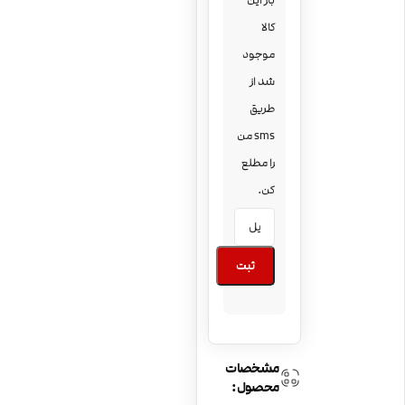
بار این
کالا
موجود
شد از
طریق
sms من
را مطلع
کن.
ثبت
مشخصات
محصول: