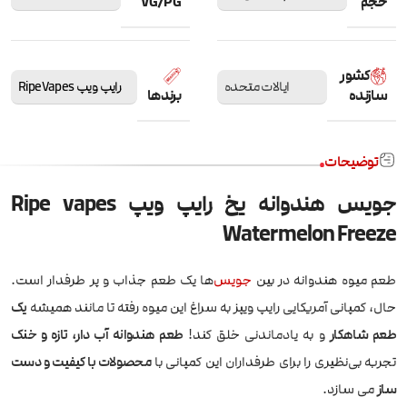
حجم
VG/PG
کشور
ایالات متحده
رایپ ویپ RipeVapes
سازنده
برندها
توضیحات
جویس هندوانه یخ رایپ ویپ Ripe vapes
Watermelon Freeze
طعم میوه هندوانه در بین
جویس
‌ها یک طعم جذاب و پر طرفدار است.
حال، کمپانی آمریکایی رایپ ویپز به سراغ این میوه رفته تا مانند همیشه
یک
طعم شاهکار
و به یادماندنی خلق کند!
طعم هندوانه آب دار، تازه و خنک
تجربه بی‌نظیری را برای طرفداران این کمپانی با
محصولات با کیفیت و دست
ساز
می سازد.