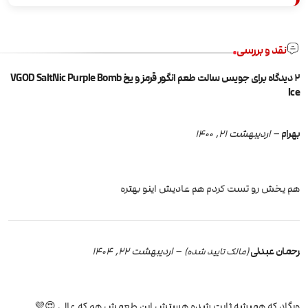
نقد و بررسی
2 دیدگاه برای
جویس سالت طعم انگور قرمز و یخ VGOD SaltNic Purple Bomb
Ice
بهرام
–
اردیبهشت 21, 1400
هم یخش رو تست کردم هم عادیش اینو بهتره
رحمان عبدلی
–
اردیبهشت 22, 1404
(مالک تایید شده)
ویگاد که همیشه ثابت شده هستش این طعمش هم که عالی 😍💜