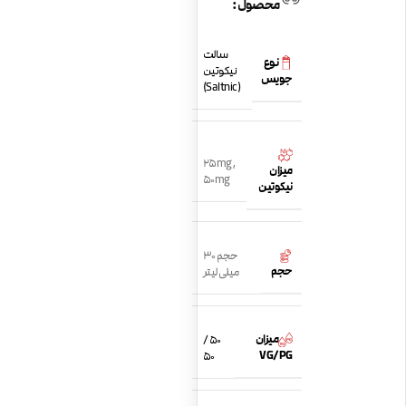
محصول:
سالت
نوع
نیکوتین
جویس
(Saltnic)
25mg
,
میزان
50mg
نیکوتین
حجم 30
حجم
میلی لیتر
میزان
50 /
VG/PG
50