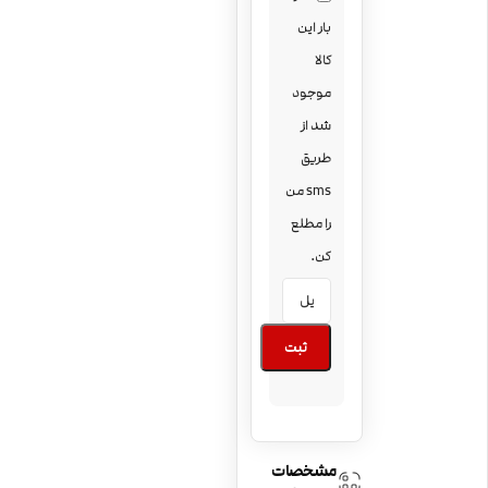
بار این
کالا
موجود
شد از
طریق
sms من
را مطلع
کن.
ثبت
مشخصات