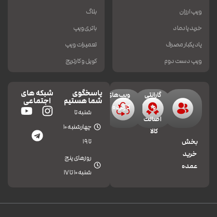
ویپ ارزان
بلاگ
خرید پادماد
باتری ویپ
پاد یکبار مصرف
تعمیرات ویپ
ویپ دست دوم
کویل و کارتریج
پاسخگوی
شبکه های
گارانتی
ویپ‌های
شما هستیم
اجتماعی
و
کارکرده
شنبه تا
اصالت
چهارشنبه 10
کالا
تا 19
بخش
خرید
روزهای پنج
عمده
شنبه 10 تا 17