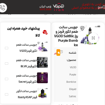
رد کردن به ناوبری
ویپ ایران
منو
رد کردن به محتوای اصلی
VAPE IRAN
خانه
/
جویس ویپ
/
سالت نیکوتین
/
سالت خنک و نعنایی
جویس سالت
پیشنهاد خرید همراه این
طعم انگور قرمز و
کالا
یخ VGOD SaltNic
بزرگنمایی تصویر
Purple Bomb
Ice
جویس سالت طعم
2
انگور قرمز VGOD
شناسه
5.0
نظر
SaltNic Purple
محصول:
جویس سالت طعم
Bomb
انگورقرمز BLVK
VGOD
Grape
Purple
جویس سالت طعم
انگور قرمز Secret
Bomb Ice
Sauce Grape
Eliquid
جویس سالت انگور
SaltNic
Saltnic
قرمز Nasty ASAP
Grape