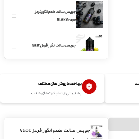
جویس سالت طعم انگورقرمز
BLVK Grape
جویس سالت انگور قرمز Nasty
ASAP Grape
ست
پرداخت با روش های مختلف
پشتیبانی از تمام کارت‌های شتاب
جویس سالت طعم انگور قرمز VGOD