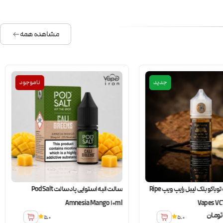
مشاهده همه
جدید
ناموجود
جویس سالت توباکو بلک لیبل رایپ ویپ Ripe
سالت انبه استوایی پادسالت PodSalt
Amnesia Mango 10ml
Vapes VCT
تومان
5.0
5.0