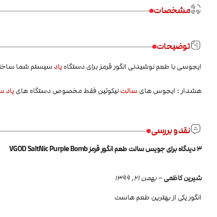
مشخصات
توضیحات
ایجوسی با طعم نوشیدنی انگور قرمز برای دستگاه
پاد
سیستم شما ساخته ش
هشدار : ایجوس های
سالت
نیکوتین فقط مخصوص دستگاه های
پاد س
نقد و بررسی
3 دیدگاه برای
جویس سالت طعم انگور قرمز VGOD SaltNic Purple Bomb
شیرین کاظمی
–
بهمن 21, 1399
انگور یکی از بهترین طعم هاست