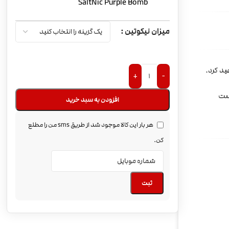
SaltNic Purple Bomb
میزان نیکوتین
د کرد.
+
-
افزودن به سبد خرید
هر بار این کالا موجود شد از طریق sms من را مطلع
کن.
ثبت