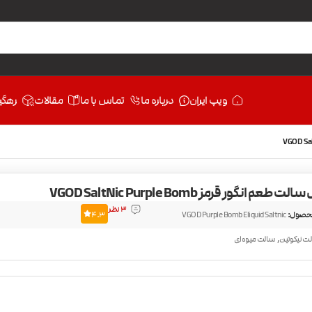
ویپ ایران
درباره ما
تماس با ما
مقالات
رهگی
عم انگور قرمز VGOD SaltNic Purple Bomb
3 نظر
حصول:
VGOD Purple Bomb Eliquid Saltnic
4.3
,
ت نیکوتین
سالت میوه‌ای