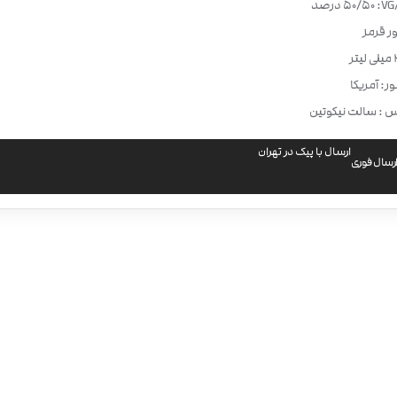
50/50 درصد
ر قرمز
ر: آمریکا
س : سالت نیکوتین
ارسال با پیک در تهران
رسال فوری