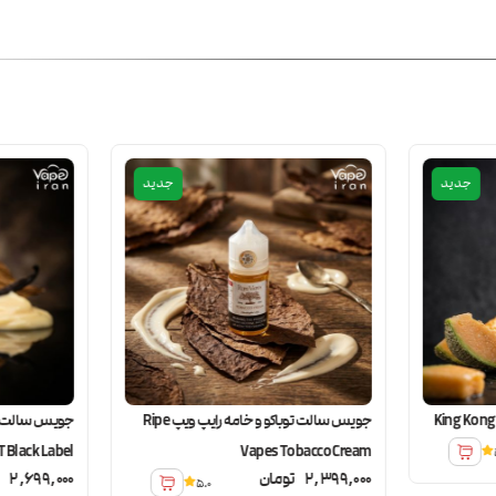
جدید
جدید
جویس سالت توباکو و خامه رایپ ویپ Ripe
 Black Label
Vapes Tobacco Cream
2,399,000
تومان
2,699,000
5.0