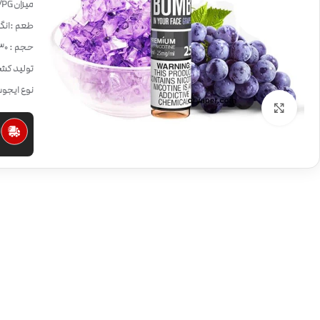
میزان VG/PG:
طعم :انگو
حجم : 30 میلی لیتر
تولید کشو
نوع ایجو
بزرگنمایی تصویر
ا