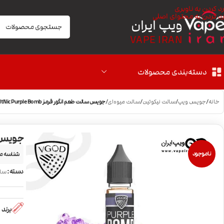
رد کردن به ناوبری
رد کردن به محتوای اصلی
ویپ ایران
VAPE IRAN
دسته‌بندی محصولات
خانه
/
جویس ویپ
/
سالت نیکوتین
/
سالت میوه‌ای
/
جویس سالت طعم انگور قرمز VGOD SaltNic Purple Bomb
جویس سالت ط
ناموجود
شناسه م
دسته:
سال
برند