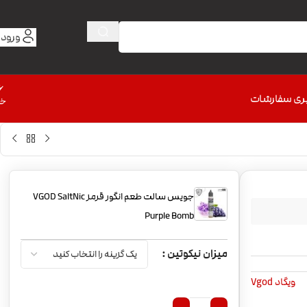
ورود 
6
ری سفارشات
خط
جویس سالت طعم انگور قرمز VGOD SaltNic
Purple Bomb
میزان نیکوتین
ویگاد Vgod