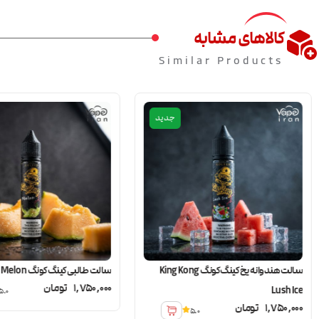
کالاهای مشابه
Similar Products
جدید
سالت هندوانه یخ کینگ کونگ King Kong
سالت طالبی کینگ کونگ King Kong Melon
1,750,000
تومان
Lush Ice
5.0
1,750,000
تومان
5.0