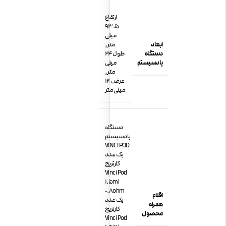
ارتفاع
93.5
میلی
ابعاد
متر,
دستگاه
طول 24
پادسیستم
میلی
متر,
عرض 14
میلی متر
دستگاه
پادسیستم
VINCI POD
یک عدد
کارتریج
Vinci Pod
1.5ml
0.8ohm
اقلام
یک عدد
همراه
کارتریج
محصول
Vinci Pod