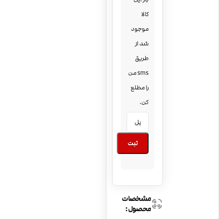
کالا
موجود
شد از
طریق
sms من
را مطلع
کن.
ثبت
مشخصات
محصول: