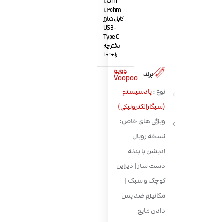
1.5ml
1.2ohm
کابل شارژ
USB-
Type C
دفترچه
راهنما
ووپو
برند
Voopoo
نوع :
پادسیستم
(سیگارالکترونیکی)
ویژگی های خاص:
نسخه رویال
ادیشن با بدنه
دست ساز | دیزاین
کوچک و سبک |
مکانیزم ضد پس
دادن مایع