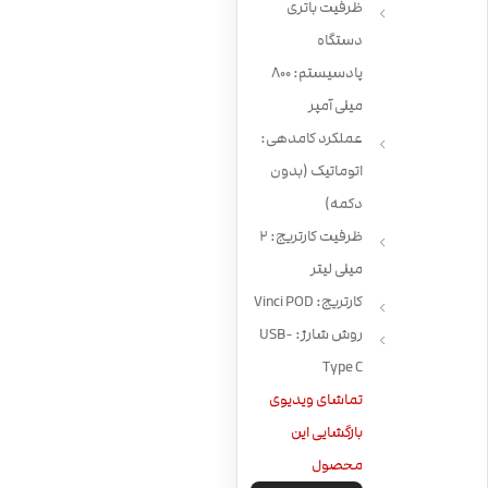
ظرفیت باتری
دستگاه
پادسیستم: 800
میلی آمپر
عملکرد کامدهی:
اتوماتیک (بدون
دکمه)
ظرفیت کارتریج: 2
میلی لیتر
کارتریج: Vinci POD
روش شارژ: USB-
Type C
تماشای ویدیوی
بازگشایی این
محصول