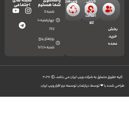
پاسخگوی
شبکه های
گارانتی
ویپ‌های
شما هستیم
اجتماعی
و
کارکرده
شنبه تا
اصالت
چهارشنبه 10
کالا
تا 19
بخش
خرید
روزهای پنج
عمده
شنبه 10 تا 17
کليه حقوق متعلق به شرکت ویپ ایران می باشد.© 2026
طراحی شده با ❤︎ توسط دپارتمان توسعه نرم افزار ویپ ایران