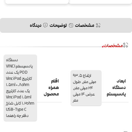
مشخصات
توضیحات
دیدگاه
مشخصات
دستگاه
پادسیستم VINCI
POD یک عدد
ارتفاع 93.5
کارتریج Vinci Pod
ابعاد
اقلام
میلی متر, طول
1.5ml 0.8ohm
دستگاه
همراه
24 میلی متر,
یک عدد کارتریج
پادسیستم
محصول
عرض 14 میلی
Vinci Pod 1.5ml
متر
1.2ohm کابل شارژ
USB-Type C
دفترچه راهنما