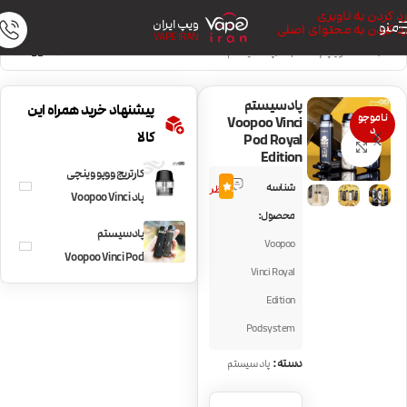
رد کردن به ناوبری
ویپ ایران
منو
رد کردن به محتوای اصلی
VAPE IRAN
خانه
/
دستگاه ویپ | Vape Kit
/
پاد سیستم
پادسیستم
پیشنهاد خرید همراه این
ناموجو
Voopoo Vinci
د
کالا
Pod Royal
بزرگنمایی تصویر
Edition
کارتریج ووپو وینچی
8
شناسه
4.9
نظر
پاد Voopoo Vinci
محصول:
Pod
پادسیستم
Voopoo
Voopoo Vinci Pod
Vinci Royal
Edition
Podsystem
دسته:
پاد سیستم