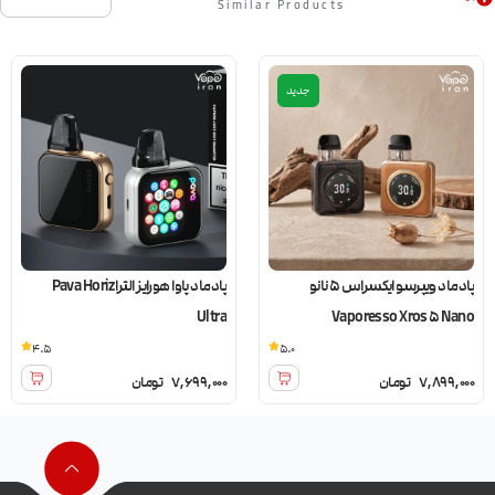
Similar Products
جدید
پادماد ویپرسو ایکسراس 5 نانو
پادماد پاوا هورایز الترا Pava Horiz
Ultra
Vaporesso Xros 5 Nano
4.5
5.0
7,899,000
تومان
7,699,000
تومان