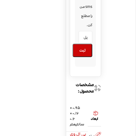
sms من
را مطلع
کن.
ثبت
مشخصات
محصول:
0.95 ×
0.16 ×
ابعاد
0.6
سانتیمتر
بی ال وی