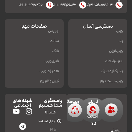
۰۲۱-۲۲۴۹۷۴۹۶
۰۲۱-۲۲۱۹۶۵۲۶
۰۹۳۳۵۵۷۷۷۲۳
دسترسی آسان
صفحات مهم
ویپ
جویس
پاد
سالت
ویپ ارزان
بلاگ
خرید پادماد
باتری ویپ
پاد یکبار مصرف
تعمیرات ویپ
ویپ دست دوم
کویل و کارتریج
پاسخگوی
شبکه های
گارانتی
ویپ‌های
شما هستیم
اجتماعی
و
کارکرده
شنبه تا
اصالت
چهارشنبه 10
کالا
تا 19
بخش