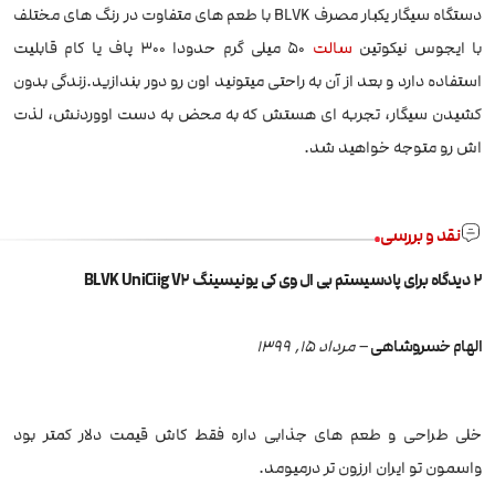
دستگاه سیگار یکبار مصرف BLVK با طعم های متفاوت در رنگ های مختلف
با ایجوس نیکوتین
سالت
50 میلی گرم حدودا 300 پاف یا کام قابلیت
استفاده دارد و بعد از آن به راحتی میتونید اون رو دور بندازید.زندگی بدون
کشیدن سیگار، تجربه ای هستش که به محض به دست اووردنش، لذت
اش رو متوجه خواهید شد.
نقد و بررسی
2 دیدگاه برای
پادسیستم بی ال وی کی یونیسینگ BLVK UniCiig V2
الهام خسروشاهی
–
مرداد 15, 1399
خلی طراحی و طعم های جذابی داره فقط کاش قیمت دلار کمتر بود
واسمون تو ایران ارزون تر درمیومد.