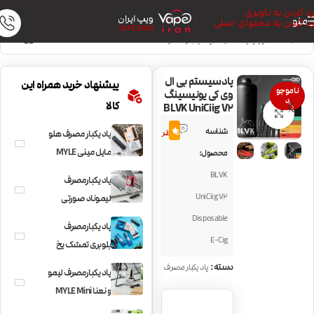
رد کردن به ناوبری
ویپ ایران
منو
رد کردن به محتوای اصلی
VAPE IRAN
خانه
/
دستگاه ویپ | Vape Kit
/
پاد یکبار مصرف
پادسیستم بی ال
پیشنهاد خرید همراه این
ناموجو
وی کی یونیسینگ
د
کالا
BLVK UniCiig V2
بزرگنمایی تصویر
2
شناسه
5.0
نظر
پاد یکبار مصرف هلو
مایل مینی MYLE
محصول:
Mini Peach
BLVK
پاد یکبارمصرف
UniCiig V2
لیموناد صورتی
MYLE Mini Pink
Disposable
پاد یکبارمصرف
Lemonade
E-Cig
بلوبری تمشک یخ
MYLE Mini Iced
دسته:
پاد یکبار مصرف
پاد یکبارمصرف لیمو
Quadberry
و نعنا MYLE Mini
Lemon Mint