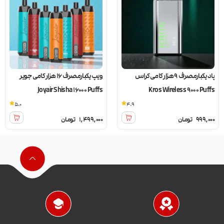
پاد یکبارمصرف 9 هزار کامی کراس
ویپ یکبارمصرف 16 هزار کامی جویر
Joyair Shisha 16000 Puffs
Kros Wireless 9000 Puffs
5.0
4.9
999,000
تومان
1,499,000
تومان