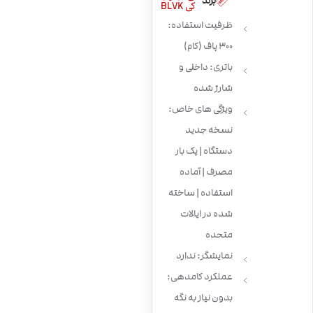
برند
کی BLVK
ظرفیت استفاده:
300 پاف (کام)
باتری: داخلی و
شارژ شده
ویژگی های خاص:
نسخه جدید
دستگاه | یک بار
مصرف | آماده
استفاده | ساخته
شده در ایالات
متحده
نمایشگر: ندارد
عملکرد کامدهی:
بدون نیاز به نگه