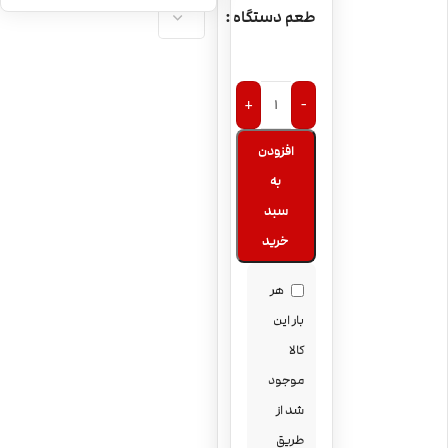
پاد یکبارمصرف نعنا
طعم دستگاه
یخ MYLE Mini Iced
Mint
پاد یکبارمصرف
هندوانه و یخ MYLE
+
-
Mini Iced
پاد یکبارمصرف
افزودن
Watermelon
سیب انبه یخ MYLE
به
Mini Iced Apple
پاد یکبارمصرف
سبد
Mango
سیب قرمز MYLE
خرید
Mini Red Apple
هر
بار این
کالا
موجود
شد از
طریق