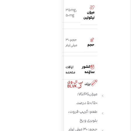
35mg
,
میزان
50mg
نیکوتین
حجم 30
حجم
میلی لیتر
کشور
ایالات
سازنده
متحده
بی ال وی
برند
کی BLVK
میزان VG/PG:
50/50 درصد
طعم: گریپ فروت،
بلوبری و یخ
حجم: 30 میلی لیتر