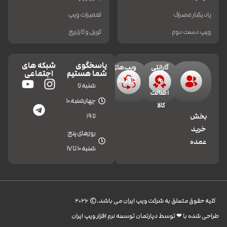
پاد یکبار مصرف
تعمیرات ویپ
ویپ دست دوم
کویل و کارتریج
پاسخگوی
شبکه های
گارانتی
ویپ‌های
شما هستیم
اجتماعی
و
کارکرده
شنبه تا
اصالت
چهارشنبه 10
کالا
تا 19
بخش
خرید
روزهای پنج
عمده
شنبه 10 تا 17
کليه حقوق متعلق به شرکت ویپ ایران می باشد.© 2026
طراحی شده با ❤︎ توسط دپارتمان توسعه نرم افزار ویپ ایران