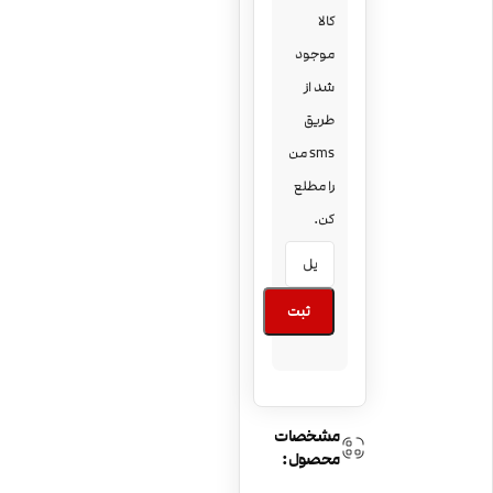
کالا
موجود
شد از
طریق
sms من
را مطلع
کن.
ثبت
مشخصات
محصول: