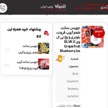
رد کردن به ناوبری
ویپ ایران
منو
رد کردن به محتوای اصلی
VAPE IRAN
خانه
/
جویس ویپ
/
سالت نیکوتین
/
سالت خنک و نعنایی
جویس سالت
پیشنهاد خرید همراه این
ناموجو
طعم گریپ فروت،
د
کالا
بلوبری و یخ بی ال
بزرگنمایی تصویر
وی کا BLVK
Grapefruit
جویس سالت
Blueberry ice
لیمو، رزبری و گریپ
1
فروت PodSalt
شناسه
5.0
نظر
جویس سالت گریپ
Lime Raspberry
محصول:
فروت و یخ Tokyo
Grapefruit
BLVK
Iced Grapefruit
Grapefruit
Blueberry
ice Saltnic
,
دسته:
سالت نیکوتین