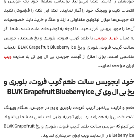
خودشان را دارند. شما می‌توانید براساس سلیقه خود یک جویس را
انتخاب کنید و ویپینگ خود را آغاز نمایید. البته این نکته را فراموش نکنید
که جویس‌ها میزان نیکوتین متفاوتی دارند و هنگام خرید باید خصوصیات
آن‌ها را مورد بررسی قرار دهید. با توجه به توضیحات داده شده، شما اگر
به دنبال
خرید جویس
با طعم گریپ فروت، بلوبری و یخ هستید، جویس
سالت گریپ فروت، بلوبری و یخ BLVK Grapefruit Blueberry ice انتخاب
مناسبی است. برای اطلاع از قیمت جویس بی ال وی کی به سایت
ویپ
ایران مراجعه نمایید.
خرید ایجویس سالت طعم گریپ فروت، بلوبری و
یخ بی ال وی کی BLVK Grapefruit Blueberry ice
طعم و ترکیب بی‌نظیر گریپ فروت، بلوبری و یخ در جویس، هنگام ویپینگ
لذت خاصی را به همراه دارد. برای تجربه چنین احساسی به شما پیشنهاد
می‌کنیم که جویس سالت طعم گریپ فروت، بلوبری و یخ BLVK Grapefruit
Blueberry ice را از سایت ویپ ایران خریداری نمایید.