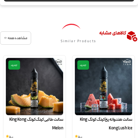
کالاهای مشابه
مشاهده همه
Similar Products
جدید
جدید
سالت هندوانه یخ کینگ کونگ King
سالت طالبی کینگ کونگ King Kong
Melon
Kong Lush Ice
5.0
5.0