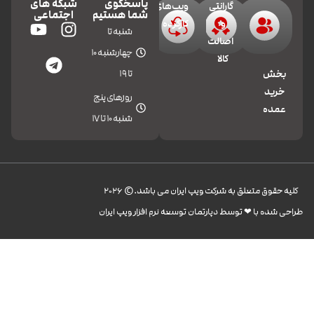
پاسخگوی
شبکه های
گارانتی
ویپ‌های
شما هستیم
اجتماعی
و
کارکرده
شنبه تا
اصالت
چهارشنبه 10
کالا
تا 19
بخش
خرید
روزهای پنج
عمده
شنبه 10 تا 17
کليه حقوق متعلق به شرکت ویپ ایران می باشد.© 2026
طراحی شده با ❤︎ توسط دپارتمان توسعه نرم افزار ویپ ایران