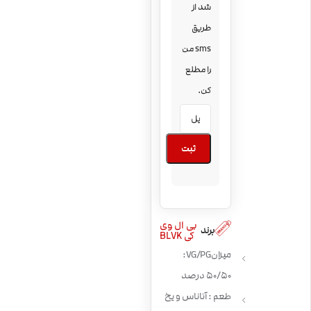
شد از
طریق
sms من
را مطلع
کن.
ثبت
بی ال وی
برند
کی BLVK
میزان VG/PG:
50/50 درصد
طعم : آناناس و یخ