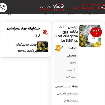
رد کردن به ناوبری
ویپ ایران
منو
رد کردن به محتوای اصلی
VAPE IRAN
خانه
/
جویس ویپ
/
سالت نیکوتین
/
سالت خنک و نعنایی
جویس سالت
پیشنهاد خرید همراه این
ناموجو
آناناس و یخ
د
کالا
BLVK Pineapple
بزرگنمایی تصویر
Ice SaltPlus
جویس سالت آلوئه
1
شناسه
5.0
نظر
ورا و آناناس BLVK
محصول:
Aloe Pineapple
BLVK
Pineapple
Ice Saltnic
,
دسته:
سالت نیکوتین
,
سالت خنک و نعنایی
سالت میوه‌ای