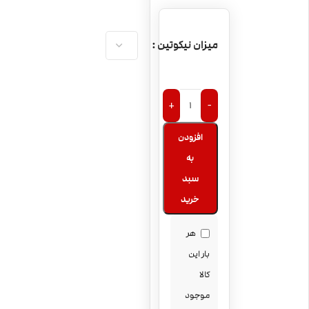
میزان نیکوتین
+
-
افزودن
به
سبد
خرید
هر
بار این
کالا
موجود