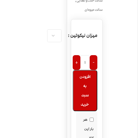
,
سالت خنک و نعنایی
سالت میوه‌ای
میزان نیکوتین
+
-
افزودن
به
سبد
خرید
هر
بار این