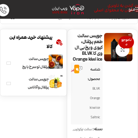
رد کردن به ناوبری
ویپ ایران
منو
رد کردن به محتوای اصلی
VAPE IRAN
خانه
/
جویس ویپ
/
سالت نیکوتین
/
سالت خنک و نعنایی
جویس سالت
پیشنهاد خرید همراه این
ناموجو
طعم پرتقال،
د
کالا
کیوی و یخ بی ال
بزرگنمایی تصویر
وی کا BLVK
Orange kiwi ice
جویس سالت
1
پرتقال تو‌‌ سرخ با یخ
شناسه
5.0
نظر
BLVK Red Orange
محصول:
جویس سالت
SaltPlus
پرتقال و آناناس
BLVK
Ripe Vapes
Orange
Orange pineapple
kiwi ice
Saltnic
,
دسته:
سالت نیکوتین