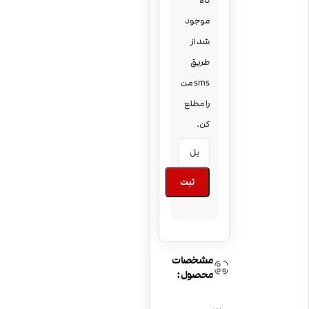
کالا
موجود
شد از
طریق
sms من
را مطلع
کن.
ثبت
مشخصات
محصول: