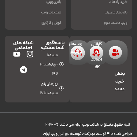
خرید پادماد
باتری ویپ
پاد یکبار مصرف
تعمیرات ویپ
ویپ دست دوم
کویل و کارتریج
پاسخگوی
شبکه های
گارانتی
ویپ‌های
شما هستیم
اجتماعی
و
کارکرده
شنبه تا
اصالت
چهارشنبه 10
کالا
تا 19
بخش
خرید
روزهای پنج
عمده
شنبه 10 تا 17
کليه حقوق متعلق به شرکت ویپ ایران می باشد.© 2026
طراحی شده با ❤︎ توسط دپارتمان توسعه نرم افزار ویپ ایران