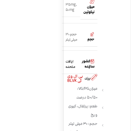
35mg
,
میزان
50mg
نیکوتین
حجم 30
حجم
میلی لیتر
کشور
ایالات
سازنده
متحده
بی ال وی
برند
کی BLVK
میزان VG/PG:
50/50 درصد
طعم: پرتقال، کیوی
و یخ
حجم: 30 میلی لیتر