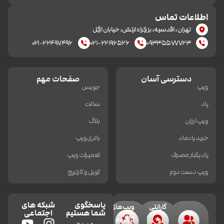
اطلاعات تماس
تهران، اقدسیه، بزرکراه ارتش، خیابان ازگل
۰۲۱-۲۲۴۹۷۴۹۶
۰۲۱-۲۲۱۹۶۵۲۶
۰۹۳۳۵۵۷۷۷۲۳
دسترسی آسان
صفحات مهم
ویپ
جویس
پاد
سالت
ویپ ارزان
بلاگ
خرید پادماد
باتری ویپ
پاد یکبار مصرف
تعمیرات ویپ
ویپ دست دوم
کویل و کارتریج
پاسخگوی
شبکه های
گارانتی
ویپ‌های
شما هستیم
اجتماعی
و
کارکرده