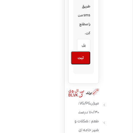
طریق
sms من
را مطلع
کن.
ثبت
بی ال وی
برند
کی BLVK
میزان VG/PG:
70/30 درصد
طعم : شکلات و
شیر خامه ای