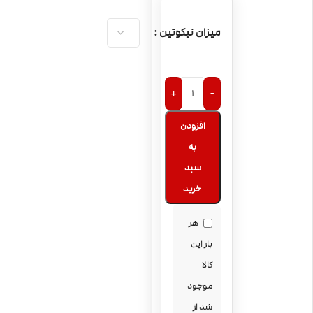
میزان نیکوتین
+
-
افزودن
به
سبد
خرید
هر
بار این
کالا
موجود
شد از