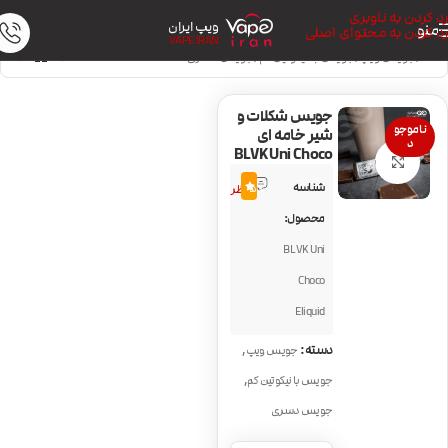
رد کردن به ناوبری
ویپ ایران
منو
رد کردن به محتوای اصلی
VAPE IRAN
خانه
/
جویس ویپ
/
جویس با نیکوتین کم
/
جویس دسری
جویس شکلات و
ناموجو
شیر خامه ای
د
BLVK Uni Choco
بزرگنمایی تصویر
2
شناسه
5.0
نظر
محصول:
BLVK Uni
Choco
Eliquid
,
دسته:
جویس ویپ
,
جویس با نیکوتین کم
جویس دسری