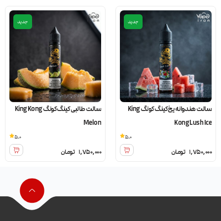
جدید
جدید
سالت هندوانه یخ کینگ کونگ King
سالت طالبی کینگ کونگ King Kong
Melon
Kong Lush Ice
5.0
5.0
1,750,000
تومان
1,750,000
تومان