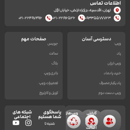
اطلاعات تماس
تهران، اقدسیه، بزرکراه ارتش، خیابان ازگل
۰۲۱-۲۲۴۹۷۴۹۶
۰۲۱-۲۲۱۹۶۵۲۶
۰۹۳۳۵۵۷۷۷۲۳
دسترسی آسان
صفحات مهم
ویپ
جویس
پاد
سالت
ویپ ارزان
بلاگ
خرید پادماد
باتری ویپ
پاد یکبار مصرف
تعمیرات ویپ
ویپ دست دوم
کویل و کارتریج
پاسخگوی
شبکه های
گارانتی
ویپ‌های
شما هستیم
اجتماعی
و
کارکرده
شنبه تا
اصالت