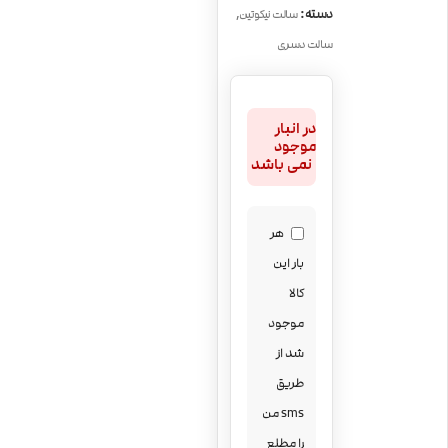
,
دسته:
سالت نیکوتین
سالت دسری
در انبار
موجود
نمی باشد
هر
بار این
کالا
موجود
شد از
طریق
sms من
را مطلع