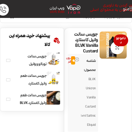
رد کردن به ناوبری
ویپ ایران
منو
رد کردن به محتوای اصلی
VAPE IRAN
خانه
/
جویس ویپ
/
سالت نیکوتین
/
سالت دسری
جویس سالت
پیشنهاد خرید همراه این
ناموجو
وانیل کاستارد
د
کالا
BLVK Vanilla
بزرگنمایی تصویر
Custard
جویس سالت
بدون
شناسه
0.0
نظر
توباکو و وانیل
محصول:
کاستارد I Love Salt
جویس سالت طعم
BLVK
Sweet Tobacco
وانیل کاستارد
Unicron
Vapetasia Killer
جویس سالت طعم
Vanilla
Kustard Saltnic
وانیل کاستارد BLVK
Custard
Vanilla Custard
10ml Saltnic
Eliquid