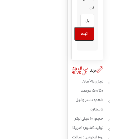
کن.
ثبت
بی ال وی
برند
کی BLVK
میزان VG/PG:
50/50 درصد
طعم: دسر وانیل
کاستارد
حجم: 10 میلی لیتر
تولید کشور: آمریکا
نوع ایجوس: سالت