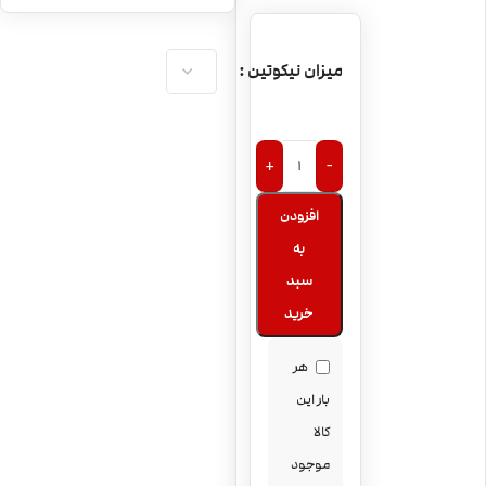
Broski berry
میزان نیکوتین
+
-
افزودن
به
سبد
خرید
هر
بار این
کالا
موجود