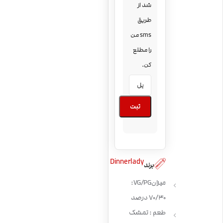
شد از
طریق
sms من
را مطلع
کن.
ثبت
Dinnerlady
برند
میزان VG/PG:
70/30 درصد
طعم : تمشک