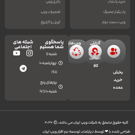
خرید پادماد
باتری ویپ
پاد یکبار مصرف
تعمیرات ویپ
ویپ دست دوم
کویل و کارتریج
پاسخگوی
شبکه های
گارانتی
ویپ‌های
شما هستیم
اجتماعی
و
کارکرده
شنبه تا
اصالت
چهارشنبه 10
کالا
تا 19
بخش
خرید
روزهای پنج
عمده
شنبه 10 تا 17
کليه حقوق متعلق به شرکت ویپ ایران می باشد.© 2026
طراحی شده با ❤︎ توسط دپارتمان توسعه نرم افزار ویپ ایران