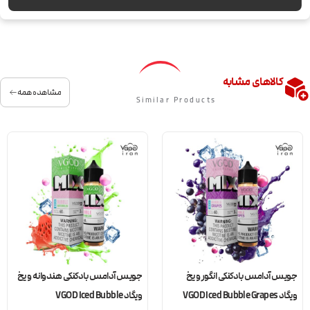
کالاهای مشابه
مشاهده همه
Similar Products
جویس آدامس بادکنکی انگور و یخ
جویس آدامس بادکنکی هندوانه و یخ
ویگاد VGOD Iced Bubble Grapes
ویگاد VGOD Iced Bubble