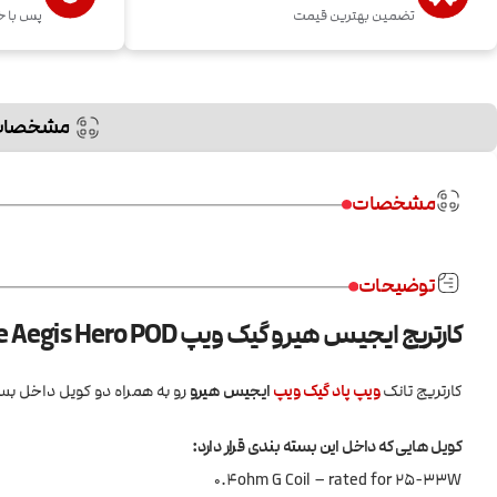
تضمین بهترین قیمت
پس با خ
مشخصات
مشخصات
توضیحات
کارتریج ایجیس هیرو گیک ویپ Geekvape Aegis Hero POD
کارتریج تانک
ویپ
پاد
گیک ویپ
ایجیس هیرو
رو به همراه دو کویل داخل بسته بندی به صور
کویل هایی که داخل این بسته بندی قرار دارد:
0.4ohm G Coil – rated for 25-33W