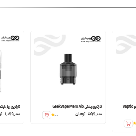
کارتریج پاد سیستم ویپشیو استیلو Vaptio
کارتریج یدکی Geekvape Mero Aio
کارتریج ریل ایکس اسپای
599,000
تومان
1,099,000
تو
0.0