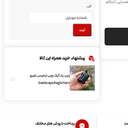
یشود | کارتریج آهنربایی | ایرفلو
کن.
ثبت
پیشنهاد خرید همراه این کالا
ویپ پاد گیک ویپ ایجیس هیرو
Geekvape Aegis Hero
ست
پرداخت با روش های مختلف