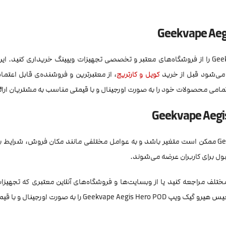
شما می‌توانید کارتریج ایجیس هیرو گیک ویپ Geekvape Aegis Hero POD را از فروشگاه‌های معتبر و تخصصی تجهیزات ویپینگ خریداری ک
د می‌شود قبل از خرید
کویل و کارتریج
، از معتبرترین و فروشنده‌ی قابل اعتماد 
 تمامی محصولات خود را به صورت اورجینال و با قیمتی مناسب به مشتریان ارا
ایجیس هیرو گیک ویپ Geekvape Aegis Hero POD ممکن است متغیر باشد و به عوامل مختلفی مانند مکان فروش، شرای
قبول برای کاربران عرضه می‌شوند.
لف مراجعه کنید یا از وبسایت‌ها و فروشگاه‌های آنلاین معتبری که تجهیزات
عرضه می‌کنند، استفاده کنید. ویپ ایران مجموعه‌ای است که کارتریج ایجیس هیرو گیک ویپ kvape Aegis Hero POD