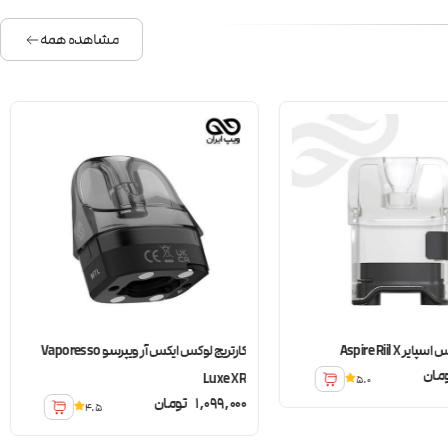
مشاهده همه
ر Aspire Riil X
کارتریج لوکس ایکس آر ویپرسو Vaporesso
مان
Luxe XR
5.0
1,099,000
تومان
4.5