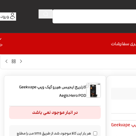
ورود 
6
ری سفارشات
خط
کارتریج ایجیس هیرو گیک ویپ Geekvape
Aegis Hero POD
در انبار موجود نمی باشد
Geekv
هر بار این کالا موجود شد از طریق sms من را مطلع