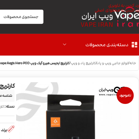
رد کردن به ناوبری
رد کردن به محتوای اصلی
ویپ ایران
VAPE IRAN
دسته‌بندی محصولات
خانه
/
لوازم جانبی ویپ و پاد
/
کارتریج پاد و ویپ
/
کارتریج ایجیس هیرو گیک ویپ Geekvape Aegis Hero POD
کارتریج ایج
ناموجود
شناسه م
دسته:
کار
برند