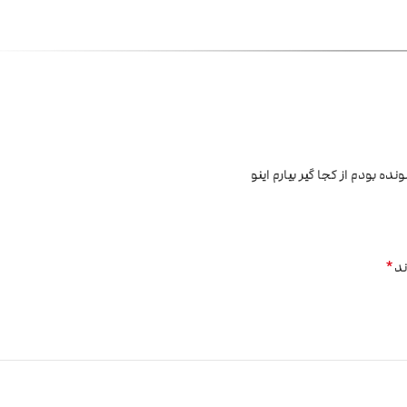
 بودم از کجا گیر بیارم اینو
*
ند