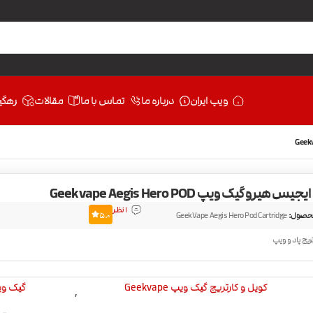
ویپ ایران
درباره ما
تماس با ما
مقالات
رهگی
یس هیرو گیک ویپ Geekvape Aegis Hero POD
1 نظر
حصول:
GeekVape Aegis Hero Pod Cartridge
5.0
تریج پاد و ویپ
کویل و کارتریج گیک ویپ Geekvape
گیک ویپ ape
,