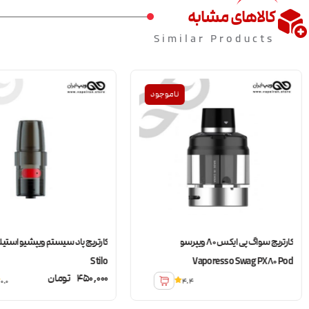
کالاهای مشابه
Similar Products
ناموجود
کارتریج سواگ پی ایکس 80 ویپرسو
Stilo
Vaporesso Swag PX80 Pod
450,000
تومان
0.0
4.4