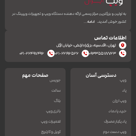
به اولین و بزرگترین مرکز رسمی ارائه دهنده دستگاه ویپ و تجهیزات ویپینگ در
کشور خوش آمدید.
ادامه…
اطلاعات تماس
تهران، اقدسیه، بزرکراه ارتش، خیابان ازگل
۰۲۱-۲۲۴۹۷۴۹۶
۰۲۱-۲۲۱۹۶۵۲۶
۰۹۳۳۵۵۷۷۷۲۳
دسترسی آسان
صفحات مهم
ویپ
جویس
پاد
سالت
ویپ ارزان
بلاگ
خرید پادماد
باتری ویپ
پاد یکبار مصرف
تعمیرات ویپ
ویپ دست دوم
کویل و کارتریج