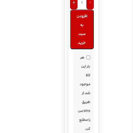
+
-
افزودن
به
سبد
خرید
هر
بار این
کالا
موجود
شد از
طریق
sms من
را مطلع
کن.