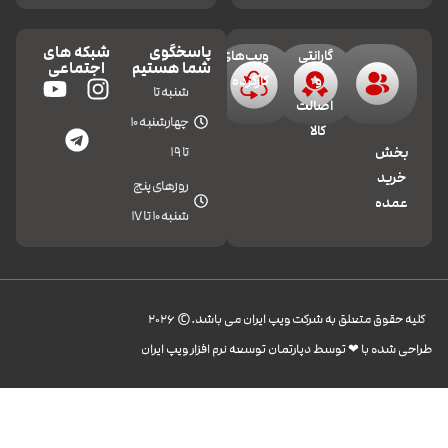
پاسخگوی
شبکه های
گارانتی
ویپ‌های
شما هستیم
اجتماعی
و
کارکرده
شنبه تا
اصالت
چهارشنبه 10
کالا
تا 19
بخش
خرید
روزهای پنج
عمده
شنبه 10 تا 17
کليه حقوق متعلق به شرکت ویپ ایران می باشد.© 2026
طراحی شده با ❤︎ توسط دپارتمان توسعه نرم افزار ویپ ایران