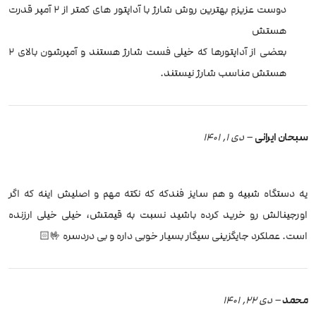
دوست عزیزم بهترین روش شارژ با آداپتور های کمتر از 2 آمپر قدرت
هستش
بعضی از آداپتورها که خیلی فست شارژ هستند و آمپرشون بالای 2
هستش مناسب شارژ نیستند.
سبحان ایرانی
–
دی 1, 1401
یه دستگاه شبیه و هم سایز فندکه که نکته مهم و اصلیش اینه که اگر
اورجینالش رو خرید کرده باشید نسبت به قیمتش، خیلی خیلی ارزنده
است. عملکرد جایگزینی سیگار بسیار خوبی داره و‌ بی دردسره 🤟🏻
محمد
–
دی 22, 1401