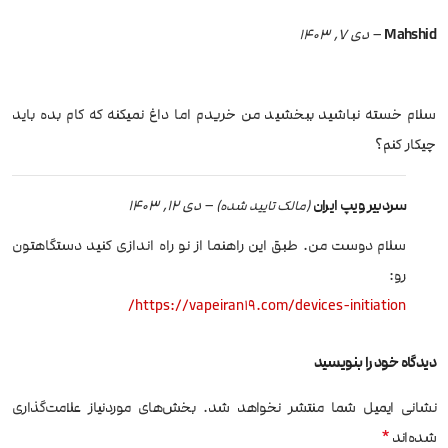
Mahshid
–
دی 7, 1403
سلام خسته نباشید ببخشید من خریدم اما داغ نمیکنه ‌که کام بده باید
چیکار کنم؟
سردبیر ویپ ایران
–
دی 12, 1403
(مالک تایید شده)
سلام دوست من. طبق این راهنما از نو راه اندازی کنید دستگاهتون
رو:
https://vapeiran19.com/devices-initiation/
دیدگاه خود را بنویسید
نشانی ایمیل شما منتشر نخواهد شد.
بخش‌های موردنیاز علامت‌گذاری
*
شده‌اند