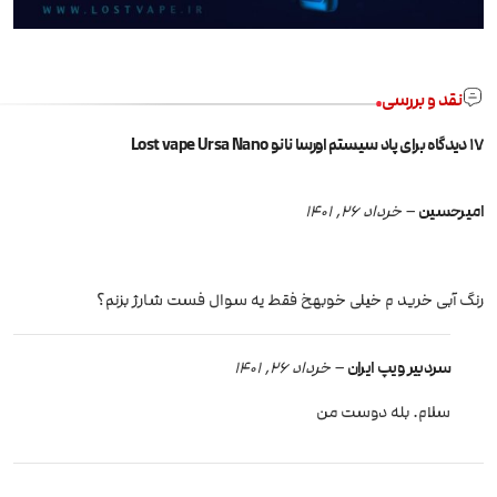
نقد و بررسی
17 دیدگاه برای
پاد سیستم اورسا نانو Lost vape Ursa Nano
امیرحسین
–
خرداد 26, 1401
رنگ آبی خرید م خیلی خوبهخ فقط یه سوال فست شارژ بزنم؟
سردبیر ویپ ایران
–
خرداد 26, 1401
سلام. بله دوست من