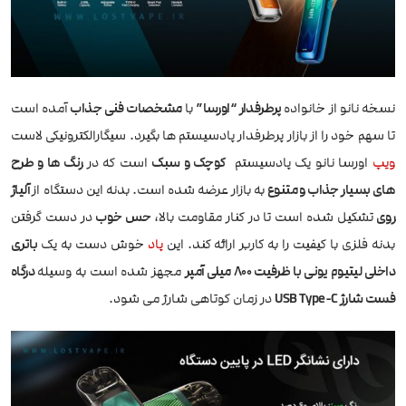
نسخه نانو از خانواده
پرطرفدار “اورسا”
با
مشخصات فنی جذاب
آمده است
تا سهم خود را از بازار پرطرفدار پادسیستم ها بگیرد. سیگارالکترونیکی لاست
ویپ
اورسا نانو یک پادسیستم
کوچک و سبک
است که در
رنگ ها و طرح
های بسیار جذاب و متنوع
به بازار عرضه شده است. بدنه این دستگاه از
آلیاژ
روی
تشکیل شده است تا در کنار مقاومت بالا،
حس خوب
در دست گرفتن
بدنه فلزی با کیفیت را به کاربر ارائه کند. این
پاد
خوش دست به یک
باتری
داخلی لیتیوم یونی با ظرفیت 800 میلی آمپر
مجهز شده است به وسیله
درگاه
فست شارژ USB Type-C
در زمان کوتاهی شارژ می شود.