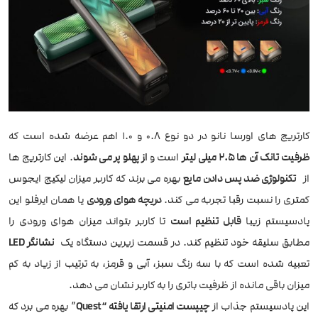
کارتریج های اورسا نانو در دو نوع 0.8 و 1.0 اهم عرضه شده است که
ظرفیت تانک آن ها 2.5 میلی لیتر
است و
از پهلو پر می شوند
. این کارتریج ها
از
تکنولوژی ضد پس دادن مایع
بهره می برند که کاربر میزان لیکیج ایجوس
کمتری را نسبت رقبا تجربه می کند.
دریچه هوای ورودی
یا همان ایرفلو این
پادسیستم زیبا
قابل تنظیم است
تا کاربر بتواند میزان هوای ورودی را
مطابق سلیقه خود تنظیم کند. در قسمت زیرین دستگاه یک
نشانگر LED
تعبیه شده است که با سه رنگ سبز، آبی و قرمز، به ترتیب از زیاد به کم
میزان باقی مانده از ظرفیت باتری را به کاربر نشان می دهد.
این پادسیستم جذاب از
چیپست امنیتی ارتقا یافته “Quest
” بهره می برد که