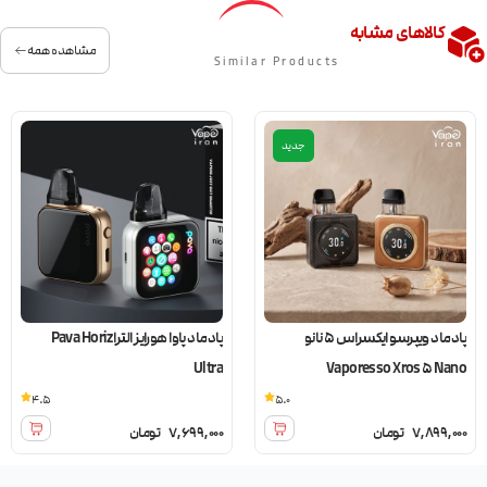
کالاهای مشابه
مشاهده همه
Similar Products
جدید
پادماد ویپرسو ایکسراس 5 نانو
پادماد پاوا هورایز الترا Pava Horiz
Ultra
Vaporesso Xros 5 Nano
4.5
5.0
7,899,000
تومان
7,699,000
تومان