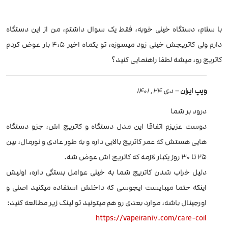
با سلام، دستگاه خیلی خوبه، فقط یک سوال داشتم، من از این دستگاه
دارم ولی کاتریجش خیلی زود میسوزه، تو یکماه اخیر 4،5 بار عوض کردم
کاتریج رو، میشه لطفا راهنمایی کنید؟
ویپ ایران
–
دی 24, 1401
درود بر شما
دوست عزیزم اتفاقا این مدل دستگاه و کاتریج اش، جزو دستگاه
هایی هستش که عمر کاتریج بالایی داره و به طور عادی و نورمال، بین
25 تا 30 روز یکبار لازمه که کاتریج اش عوض شه.
دلیل خراب شدن کاتریج شما به خیلی عوامل بستگی داره، اولیش
اینکه حتما میبایست ایجوسی که داخلش استفاده میکنید اصلی و
اورجینال باشه، موارد بعدی رو هم میتونید تو لینک زیر مطالعه کنید:
https://vapeiran17.com/care-coil