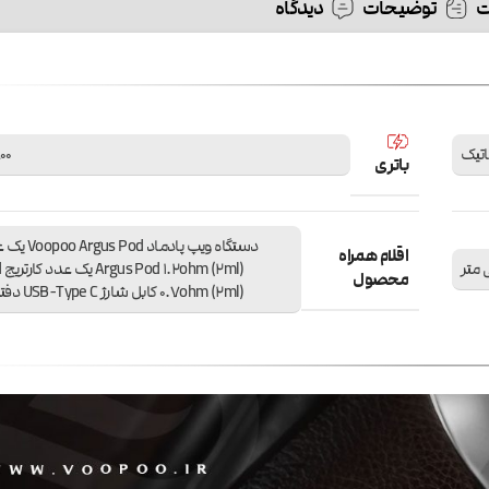
توضیحات
دیدگاه
اتیک
800 میلی
باتری
دستگاه ویپ پادم
اقلام همراه
ml
محصول
0.7ohm (2ml) کابل شارژ USB-Type C دفترچه راهنما