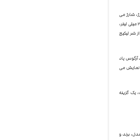
ه USB Type-C و با تکنولوژی فست شارژ، شارژ می
شوند. این پادماد سبک و خوش دست در حقیقت نسل جدید پادماد موفق و پرطرفدار ووپوو آرگوس ایر می باشد. کارتریج آرگوس پاد با ظرفیت تانک 2 میلی لیتر،
ز شر لیکیج
ند. پادماد آرگوس پاد
را نمایش می
، یک گزینه
Voopoo  بسته به مدل، برند و