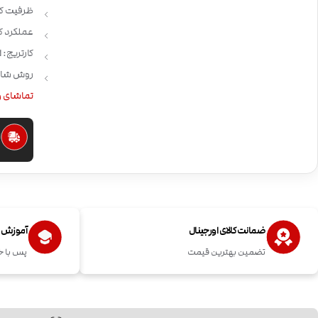
ظرفیت کارتریج:
عملکرد ک
کارتریج: Argus Pod
روش شارژ: ype-C
تماشای و
ا
ضمانت کالای اورجینال
آموزش اس
تضمین بهترین قیمت
پس با خ