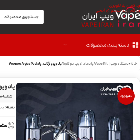
رد کردن به ناوبری
رد کردن به محتوای اصلی
ویپ ایران
VAPE IRAN
دسته‌بندی محصولات
خانه
/
دستگاه ویپ | Vape Kit
/
پادماد (ویپ دو کاره)
/
پاد وپوو آرگاس پاد Voopoo Argus Pod
پاد وپوو آرگا
ناموجود
شناسه م
دسته:
پاد
مشخ