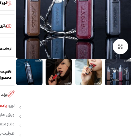
نوع 
باتری
بزرگنمایی تصویر
ابعاد دس
اقلام همر
محصول
برند
نوع:
پادم
ویژگی های
ولتاژ متغ
ظرفیت باتری: 800