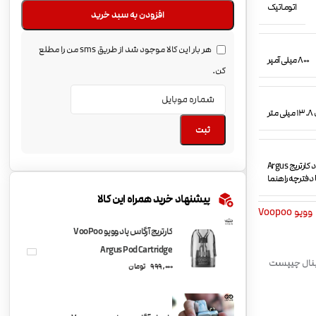
اتوماتیک
افزودن به سبد خرید
هر بار این کالا موجود شد از طریق sms من را مطلع
800 میلی آمپر
کن.
ثبت
دستگاه ویپ پادماد Voopoo Argus Pod یک عدد کارتریج Argus Pod 1.2ohm (2ml) یک عدد کارتریج Argus
پیشنهاد خرید همراه این کالا
ووپو Voopoo
کارتریج آرگاس پاد ووپو VooPoo
Argus Pod Cartridge
جینال چیپست
999,000
تومان