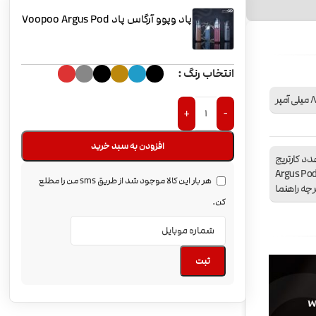
پاد وپوو آرگاس پاد Voopoo Argus Pod
انتخاب رنگ
 آمپر
+
-
افزودن به سبد خرید
اد Voopoo Argus Pod یک عدد کارتریج
Argus Pod 1.2ohm (2) یک عدد کارتریج Argus Pod
هر بار این کالا موجود شد از طریق sms من را مطلع
کن.
ثبت