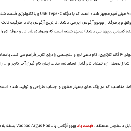
دوکاره آرگوس پاد به یک باتری داخلی لیتیوم یونی با ظرفیت 800 میلی آمپر مجهز شده است که با درگا
 کمپانی ووپوو می باشد) مجهز شده است که ویپرهای تازه کار و حرفه ای را ا
همچنین این دستگاه ویپ پادماد، با وجود ایرفلو قابل تنظیم و ورودی هوای 4 گانه کارتریج، کام دهی نرم و دلچسبی را برای کاربر فراهم می ک
ی از میزان شارژ لحظه ای، تعداد کام قابل استفاده، مدت زمان کام گیری آخر کاربر و… 
 کاملا مناسب که در رنگ های بسیار متنوع و جذاب طراحی و تولید شده است
ه قابل دسترس هستند.
قیمت پاد
وپوو آرگاس پاد Argus Pod