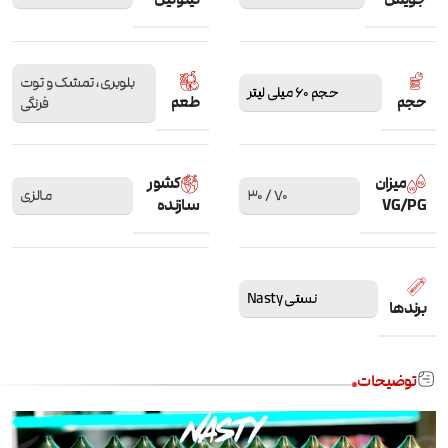
بلوبری، تمشک و توت
حجم 60 میلی لیتر
حجم
طعم
فرنگی
میزان
کشور
70 / 30
مالزی
VG/PG
سازنده
نستی Nasty
برندها
توضیحات