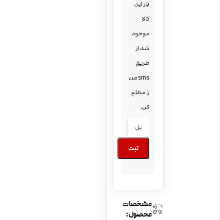
بار این
کالا
موجود
شد از
طریق
sms من
را مطلع
کن.
ثبت
مشخصات
محصول: