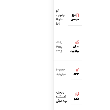
کم
نوع
نیکوتین
جویس
(High
VG)
0mg
,
میزان
3mg
,
نیکوتین
6mg
حجم 60
حجم
میلی لیتر
بلوبری،
تمشک و
طعم
توت فرنگی