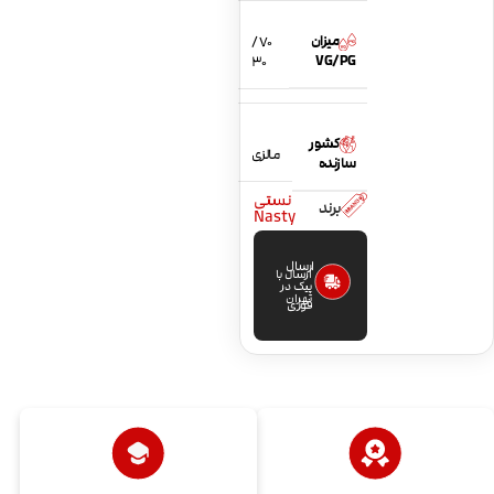
میزان
70 /
VG/PG
30
کشور
مالزی
سازنده
نستی
برند
Nasty
ارسال
ارسال با
پیک در
تهران
فوری