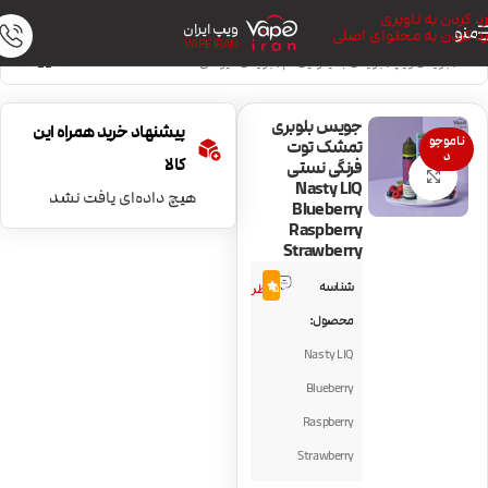
رد کردن به ناوبری
ویپ ایران
منو
رد کردن به محتوای اصلی
VAPE IRAN
خانه
/
جویس ویپ
/
جویس با نیکوتین کم
/
جویس میوه‌ای
جویس بلوبری
پیشنهاد خرید همراه این
ناموجو
تمشک توت
د
کالا
فرنگی نستی
بزرگنمایی تصویر
Nasty LIQ
هیچ داده‌ای یافت نشد
Blueberry
Raspberry
Strawberry
1
شناسه
5.0
نظر
محصول:
Nasty LIQ
Blueberry
Raspberry
Strawberry