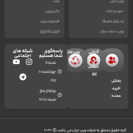
ویپ ارزان
بلاگ
خرید پادماد
باتری ویپ
پاد یکبار مصرف
تعمیرات ویپ
ویپ دست دوم
کویل و کارتریج
پاسخگوی
شبکه های
گارانتی
ویپ‌های
شما هستیم
اجتماعی
و
کارکرده
شنبه تا
اصالت
چهارشنبه 10
کالا
تا 19
بخش
خرید
روزهای پنج
عمده
شنبه 10 تا 17
کليه حقوق متعلق به شرکت ویپ ایران می باشد.© 2026