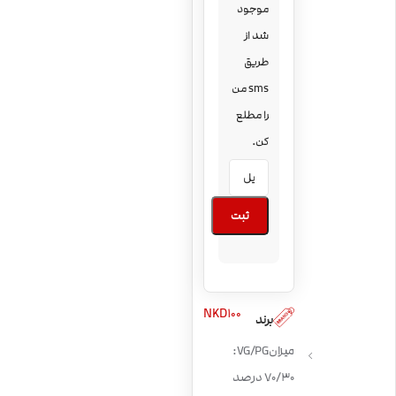
موجود
شد از
طریق
sms من
را مطلع
کن.
ثبت
NKD100
برند
میزان VG/PG:
70/30 درصد