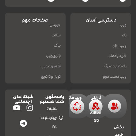
دسترسی آسان
صفحات مهم
ویپ
جویس
پاد
سالت
ویپ ارزان
بلاگ
خرید پادماد
باتری ویپ
پاد یکبار مصرف
تعمیرات ویپ
ویپ دست دوم
کویل و کارتریج
پاسخگوی
شبکه های
گارانتی
ویپ‌های
شما هستیم
اجتماعی
و
کارکرده
شنبه تا
اصالت
چهارشنبه 10
کالا
تا 19
بخش
خرید