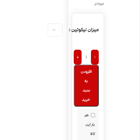
میوه‌ای
میزان نیکوتین
+
-
افزودن
به
سبد
خرید
هر
بار این
کالا