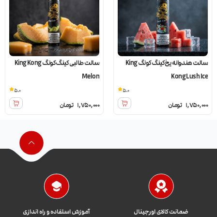
سالت هندوانه یخ کینگ کونگ King
سالت طالبی کینگ کونگ King Kong
Melon
Kong Lush Ice
5.0
5.0
1,750,000
تومان
1,750,000
تومان
ضمانت کالای اورجینال
آموزش استفاده و راه اندازی