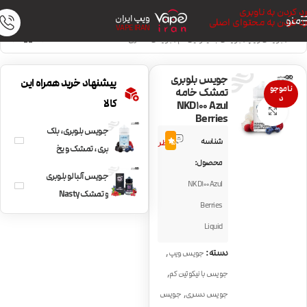
رد کردن به ناوبری
ویپ ایران
منو
رد کردن به محتوای اصلی
VAPE IRAN
خانه
/
جویس ویپ
/
جویس با نیکوتین کم
/
جویس دسری
جویس بلوبری
پیشنهاد خرید همراه این
ناموجو
تمشک خامه
د
کالا
NKD100 Azul
بزرگنمایی تصویر
Berries
جویس بلوبری، بلک
1
شناسه
5.0
نظر
بری، تمشک و یخ
محصول:
NKD100 Berry
جویس آلبالو بلوبری
NKD100 Azul
و تمشک Nasty
Berries
Broski berry
Liquid
,
دسته:
جویس ویپ
,
جویس با نیکوتین کم
,
جویس دسری
جویس