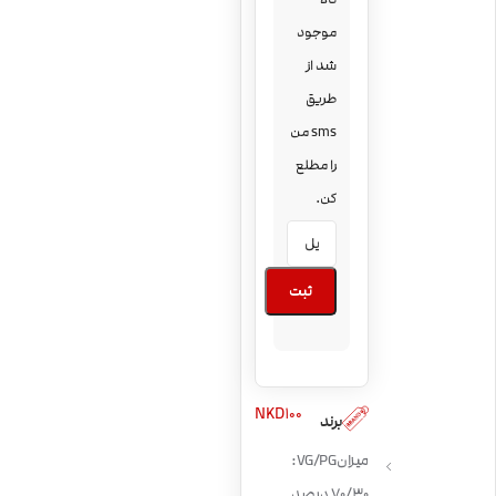
موجود
شد از
طریق
sms من
را مطلع
کن.
ثبت
NKD100
برند
میزان VG/PG:
70/30 درصد