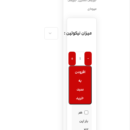
جویس دسری
جویس
میوه‌ای
میزان نیکوتین
+
-
افزودن
به
سبد
خرید
هر
بار این
کالا