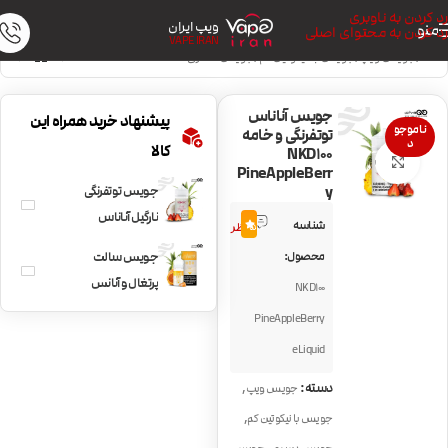
رد کردن به ناوبری
ویپ ایران
منو
رد کردن به محتوای اصلی
VAPE IRAN
خانه
/
جویس ویپ
/
جویس با نیکوتین کم
/
جویس دسری
جویس آناناس
پیشنهاد خرید همراه این
ناموجو
توتفرنگی و خامه
د
کالا
NKD100
بزرگنمایی تصویر
PineAppleBerr
y
جویس توتفرنگی
1
نارگیل آناناس
شناسه
5.0
نظر
NKD100 Lavaflow
محصول:
جویس سالت
پرتغال و آنانس
NKD100
NKD100 Maui Sun
PineAppleBerry
eLiquid
,
دسته:
جویس ویپ
,
جویس با نیکوتین کم
,