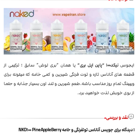
ایجوس
نیکد100 “پاین اپل بری”
یا همان “بری لوش” سابق ؛ ترکیبی از
قطعه های آناناس تازه و توت فرنگی شیرین و کمی خامه که میتونه برای
ویپینگ تمام روز مناسب باشه.طعم شیرین و تند اون بسیار جذابه و حتما
از بوی خوبش لذت خواهید برد.
نقد و بررسی
1 دیدگاه برای
جویس آناناس توتفرنگی و خامه NKD100 PineAppleBerry