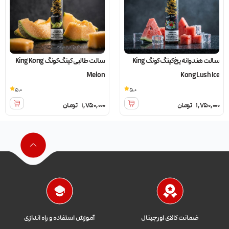
سالت هندوانه یخ کینگ کونگ King
سالت طالبی کینگ کونگ King Kong
Melon
Kong Lush Ice
5.0
5.0
1,750,000
تومان
1,750,000
تومان
ضمانت کالای اورجینال
آموزش استفاده و راه اندازی