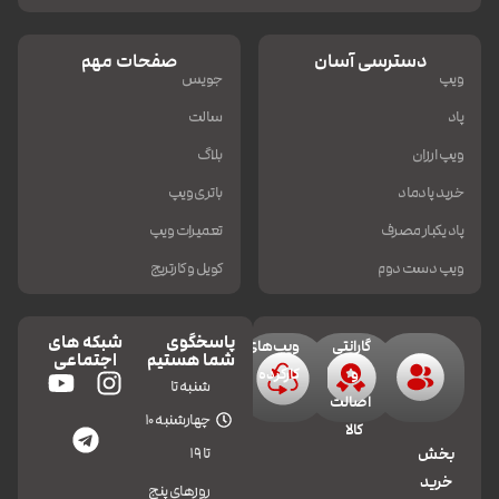
دسترسی آسان
صفحات مهم
ویپ
جویس
پاد
سالت
ویپ ارزان
بلاگ
خرید پادماد
باتری ویپ
پاد یکبار مصرف
تعمیرات ویپ
ویپ دست دوم
کویل و کارتریج
پاسخگوی
شبکه های
گارانتی
ویپ‌های
شما هستیم
اجتماعی
و
کارکرده
شنبه تا
اصالت
چهارشنبه 10
کالا
تا 19
بخش
خرید
روزهای پنج