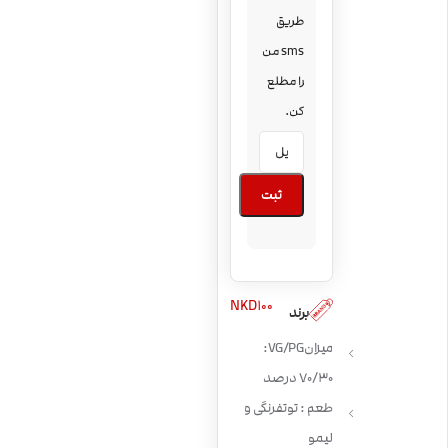
طریق
sms من
را مطلع
کن.
ثبت
NKD100
برند
میزان VG/PG:
70/30 درصد
طعم : توتفرنگی و
لیمو