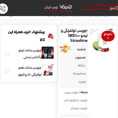
رد کردن به ناوبری
ویپ ایران
منو
رد کردن به محتوای اصلی
VAPE IRAN
خانه
/
جویس ویپ
/
جویس با نیکوتین کم
/
جویس میوه‌ای
جویس توتفرنگی و
پیشنهاد خرید همراه این
ناموجو
لیمو NKD100
د
کالا
Strawlime
بزرگنمایی تصویر
بدون
شناسه
0.0
نظر
جویس سالت لیمو
و آناناس نستی
محصول:
Nasty Pineapple
NKD100
جویس سالت طعم
Lemonade
Strawlime
توتفرنگی، انار و کیوی
و یخ NKD100
Liquid
Strawberry POM
,
دسته:
جویس ویپ
,
جویس با نیکوتین کم
جویس میوه‌ای