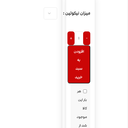
میزان نیکوتین
+
-
افزودن
به
سبد
خرید
هر
بار این
کالا
موجود
شد از