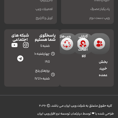
خرید پادماد
باتری ویپ
پاد یکبار مصرف
تعمیرات ویپ
ویپ دست دوم
کویل و کارتریج
پاسخگوی
شبکه های
گارانتی
ویپ‌های
شما هستیم
اجتماعی
و
کارکرده
شنبه تا
اصالت
چهارشنبه 10
کالا
تا 19
بخش
خرید
روزهای پنج
عمده
شنبه 10 تا 17
کليه حقوق متعلق به شرکت ویپ ایران می باشد.© 2026
طراحی شده با ❤︎ توسط دپارتمان توسعه نرم افزار ویپ ایران