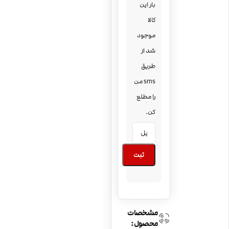
بار این
کالا
موجود
شد از
طریق
sms من
را مطلع
کن.
ثبت
مشخصات
محصول: