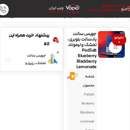
رد کردن به ناوبری
ویپ ایران
منو
رد کردن به محتوای اصلی
VAPE IRAN
خانه
/
جویس ویپ
/
سالت نیکوتین
/
سالت میوه‌ای
جویس سالت
پیشنهاد خرید همراه این
ناموجو
پادسالت بلوبری،
د
کالا
تمشک و لیموناد
بزرگنمایی تصویر
PodSalt
Blueberry
جویس سالت
Blackberry
تمشک، رزبری و
Lemonade
لیموناد I Love Salt
1
شناسه
5.0
نظر
Blue Raspberry
محصول:
Lemon
PodSalt
Blueberry
Blackberry
Lemonade