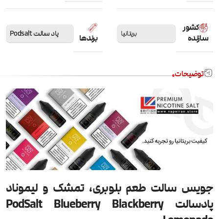
کشور
بریتانیا
پاد سالت Podsalt
سازنده
برندها
توضیحات
جویس سالت طعم بلوبری، تمشک و لیموناد
پادسالت PodSalt Blueberry Blackberry