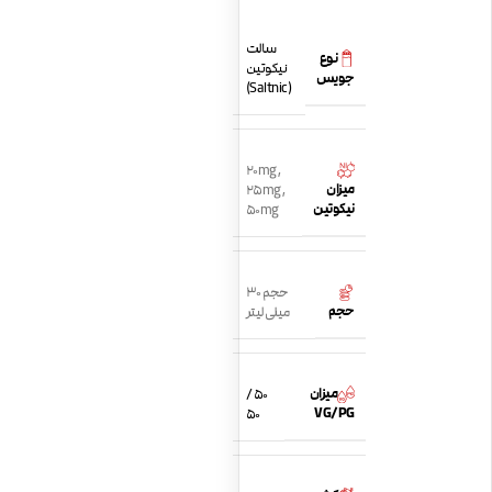
سالت
نوع
نیکوتین
جویس
(Saltnic)
20mg
,
میزان
25mg
,
نیکوتین
50mg
حجم 30
حجم
میلی لیتر
میزان
50 /
VG/PG
50