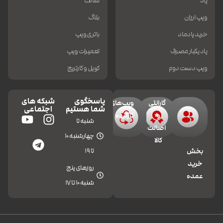
پاد
سالت
ویپ ارزان
بلاگ
خرید پادماد
باتری ویپ
پاد یکبار مصرف
تعمیرات ویپ
ویپ دست دوم
کویل و کارتریج
پاسخگوی
شبکه های
گارانتی
ویپ‌های
شما هستیم
اجتماعی
و
کارکرده
شنبه تا
اصالت
چهارشنبه 10
کالا
تا 19
بخش
خرید
روزهای پنج
عمده
شنبه 10 تا 17