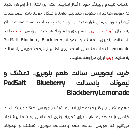
انتخاب کنید و ویپینگ خود را آغاز نمایید. البته این نکته را فراموش نکنید
که جویس‌ها میزان نیکوتین متفاوتی دارند و هنگام خرید باید خصوصیات
آن‌ها را مورد بررسی قرار دهید. با توجه به توضیحات داده شده، شما اگر
به دنبال
خرید جویس
با طعم بری و لیموناد هستید، جویس
سالت
طعم
پادسالت بلوبری، تمشک و لیموناد PodSalt Blueberry Blackberry
Lemonade انتخاب مناسبی است. برای اطلاع از قیمت جویس پادسالت
به سایت
ویپ
ایران مراجعه نمایید.
خرید ایجویس سالت طعم بلوبری، تمشک و
لیموناد پادسالت PodSalt Blueberry
Blackberry Lemonade
طعم و ترکیب بی‌نظیر میوه های آبدار و لذیذ در جویس، هنگام ویپینگ لذت
خاصی را به همراه دارد. برای تجربه چنین احساسی به شما پیشنهاد
می‌کنیم که جویس سالت طعم پادسالت بلوبری، تمشک و لیموناد