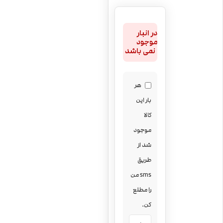
در انبار
موجود
نمی باشد
هر
بار این
کالا
موجود
شد از
طریق
sms من
را مطلع
کن.