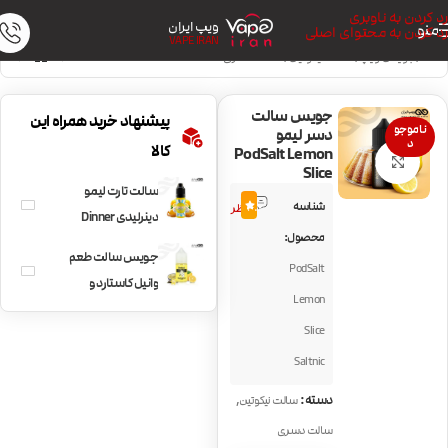
رد کردن به ناوبری
ویپ ایران
منو
رد کردن به محتوای اصلی
VAPE IRAN
خانه
/
جویس ویپ
/
سالت نیکوتین
/
سالت دسری
جویس سالت
پیشنهاد خرید همراه این
ناموجو
دسر لیمو
د
کالا
PodSalt Lemon
بزرگنمایی تصویر
Slice
سالت تارت لیمو
5
شناسه
4.6
نظر
دینرلیدی Dinner
محصول:
Lady Lemon Tart
جویس سالت طعم
PodSalt
SaltNic
وانیل کاستارد و
Lemon
لیمو Vapetasia
Slice
Killer Kustard
Lemon
Saltnic
,
دسته:
سالت نیکوتین
سالت دسری