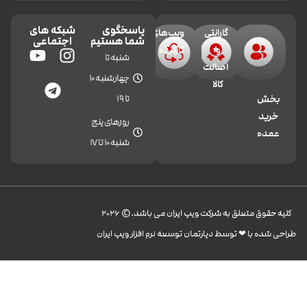
پاسخگوی
شبکه های
گارانتی
ویپ‌های
شما هستیم
اجتماعی
و
کارکرده
شنبه تا
اصالت
چهارشنبه 10
کالا
تا 19
بخش
خرید
روزهای پنج
عمده
شنبه 10 تا 17
کليه حقوق متعلق به شرکت ویپ ایران می باشد.© 2026
طراحی شده با ❤︎ توسط دپارتمان توسعه نرم افزار ویپ ایران