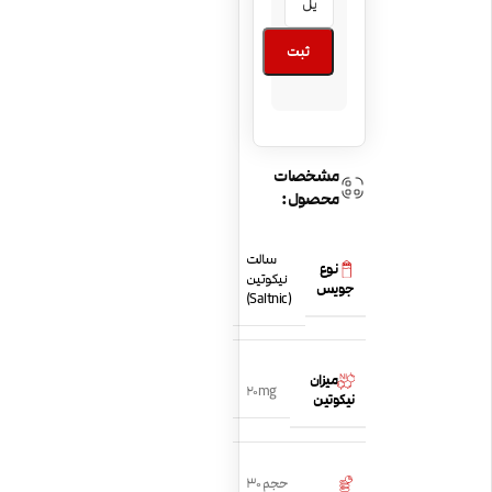
ثبت
مشخصات
محصول:
سالت
نوع
نیکوتین
جویس
(Saltnic)
میزان
20mg
نیکوتین
حجم 30