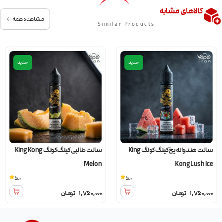
کالاهای مشابه
مشاهده همه
Similar Products
جدید
جدید
سالت هندوانه یخ کینگ کونگ King
سالت طالبی کینگ کونگ King Kong
Melon
Kong Lush Ice
5.0
5.0
1,750,000
تومان
1,750,000
تومان