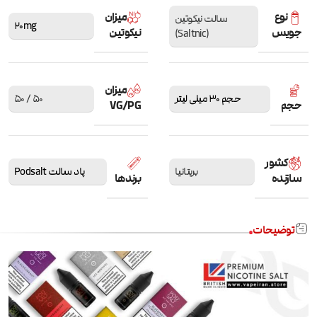
نوع
میزان
سالت نیکوتین
20mg
جویس
نیکوتین
(Saltnic)
میزان
حجم 30 میلی لیتر
50 / 50
حجم
VG/PG
کشور
بریتانیا
پاد سالت Podsalt
سازنده
برندها
توضیحات