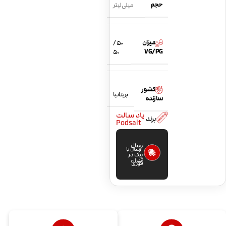
حجم
میلی لیتر
میزان
50 /
VG/PG
50
کشور
بریتانیا
سازنده
پاد سالت
برند
Podsalt
ارسال
ارسال با
پیک در
تهران
فوری