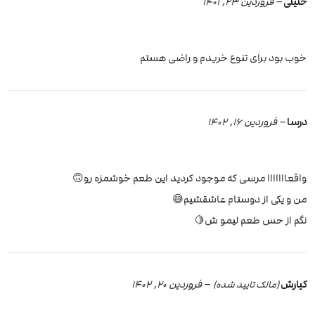
خلیلی
–
فروردین 23, 1401
خوب بود برای تنوع خریدم و راضی هستم
درسا
–
فروردین 16, 1402
واقعااااااا مرسی که موجود کردید این طعم خوشمزه رو🙃
من و یکی از دوستام عاشقشیم😅
نگم از حس طعم لیمو ش🍋
کیارش
–
فروردین 20, 1402
(مالک تایید شده)