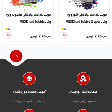
جویس آدامس بادکنکی انگور و یخ
جویس آدامس بادکنکی هندوانه و یخ
ویگاد VGOD Iced Bubble Grapes
ویگاد VGOD Iced Bubble
Watermelon
5.0
5.0
2,450,000
تومان
2,450,000
تومان
ضمانت کالای اورجینال
آموزش استفاده و راه اندازی
تضمین بهترین قیمت
پس با خیال آسوده خرید کنید