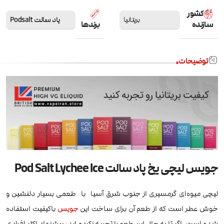
کشور
بریتانیا
پاد سالت Podsalt
سازنده
برندها
توضیحات
جویس لیچی یخ پاد سالت Pod Salt Lychee Ice
لیچی میوه‌ای گرمسیری از جنوب شرق آسیا با طعمی بسیار دلنشین و
خوش عطر است که از طعم آن برای ساخت این
جویس
باکیفیت استفاده
شده است. اگر تا به حال این طعم را تجربه نکرده اید، پیشنهاد اکثر افرادی