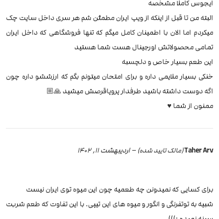
ایجوس کاملا مشخصه
البته من تا قبل از اینکه از ویپ ایران مطمئن شم هر سری داخل سایت چک
میکردم اما الان با اطمینان کامل میگم که تنها فروشگاهی که داخل ایران
تمامی محصولاتش اورجینال هست شما هستید
این طعم بسیار خاص و دلچسبه
خنکی بسیار ملایمی داره و برای امتحان میتونم بگم که ارزششو داره چون
اگه دوست داشته باشید طرفدار پروپاقرصش میشید 🙏🏼
ممنون از شما ♥️
Taher Arv
–
اردیبهشت 11, 1402
(مالک تایید شده)
برای کسایی که نمیدونن چه طعمیه چون این میوه توی ایران نیست
شبیه به توتفرنگی و انگور و میوه های این تیپی. با این تفاوت که طعم شربت
سینه نمیده :)))