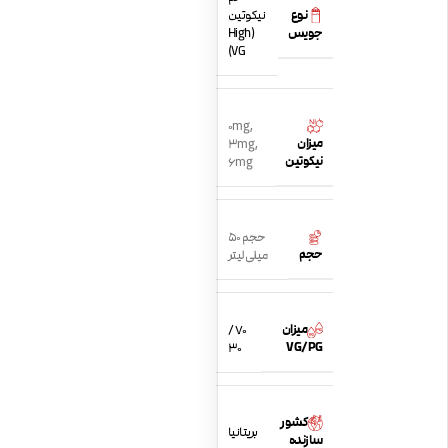
نوع
نیکوتین
جویس
(High
VG)
0mg
,
میزان
3mg
,
نیکوتین
6mg
حجم 50
حجم
میلی لیتر
میزان
70 /
VG/PG
30
کشور
بریتانیا
سازنده