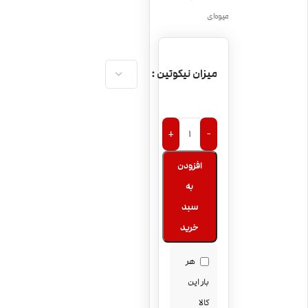
میوه‌ای
میزان نیکوتین
+
-
افزودن
به
سبد
خرید
هر
بار این
کالا