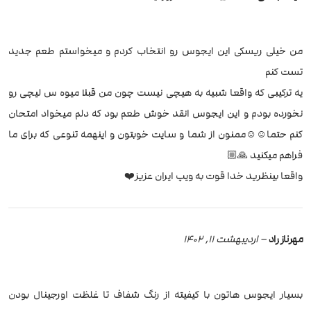
من خیلی ریسکی این ایجوس رو انتخاب کردم و میخواستم طعم جدید
تست کنم
یه ترکیبی که واقعا شبیه به هیچی نیست چون من قبلا میوه س لیچی رو
نخورده بودم و این ایجوس انقد خوش طعم بود که دلم میخواد امتحان
کنم حتما☺️☺️ممنون از شما و سایت خوبتون و اینهمه تنوعی که برای ما
فراهم میکنید 🙏🏼
واقعا بینظرید خدا قوت به ویپ ایران عزیز❤️
مهرناز راد
–
اردیبهشت 11, 1402
بسیار ایجوس هاتون با کیفیته از رنگ شفاف تا غلظت اورجینال بودن