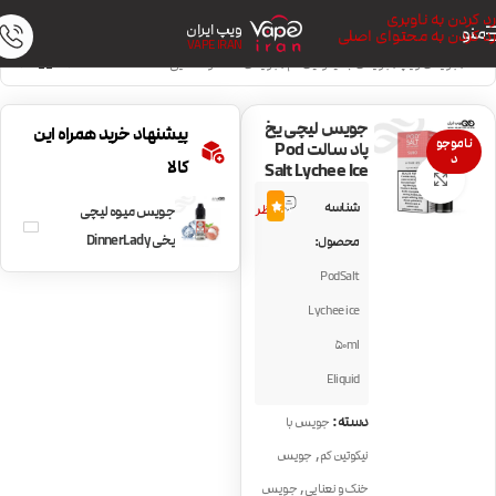
رد کردن به ناوبری
ویپ ایران
منو
رد کردن به محتوای اصلی
VAPE IRAN
خانه
/
جویس ویپ
/
جویس با نیکوتین کم
/
جویس خنک و نعنایی
جویس لیچی یخ
پیشنهاد خرید همراه این
ناموجو
پاد سالت Pod
د
کالا
Salt Lychee Ice
بزرگنمایی تصویر
9
شناسه
4.8
نظر
جویس میوه لیچی
یخی DinnerLady
محصول:
Lychee Ice
PodSalt
Lychee ice
50ml
Eliquid
دسته:
جویس با
,
نیکوتین کم
جویس
,
خنک و نعنایی
جویس