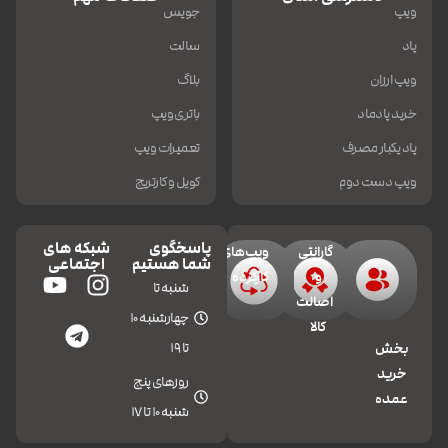
ویپ
جویس
پاد
سالت
ویپ ارزان
بلاگ
خرید پادماد
باتری ویپ
پاد یکبار مصرف
تعمیرات ویپ
ویپ دست دوم
کویل و کارتریج
پاسخگوی
شبکه های
گارانتی
ویپ‌های
شما هستیم
اجتماعی
و
کارکرده
شنبه تا
اصالت
چهارشنبه 10
کالا
تا 19
بخش
خرید
روزهای پنج
عمده
شنبه 10 تا 17