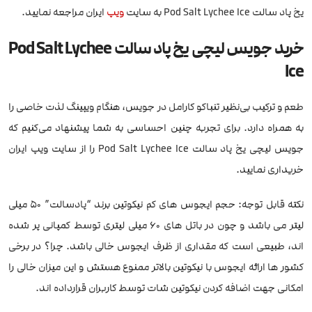
یخ پاد سالت Pod Salt Lychee Ice به سایت
ویپ
ایران مراجعه نمایید.
خرید جویس لیچی یخ پاد سالت Pod Salt Lychee
Ice
طعم و ترکیب بی‌نظیر تنباکو کارامل در جویس، هنگام ویپینگ لذت خاصی را
به همراه دارد. برای تجربه چنین احساسی به شما پیشنهاد می‌کنیم که
جویس لیچی یخ پاد سالت Pod Salt Lychee Ice را از سایت ویپ ایران
خریداری نمایید.
نکته قابل توجه: حجم ایجوس های کم نیکوتین برند “پادسالت” 50 میلی
لیتر می باشد و چون در باتل های 60 میلی لیتری توسط کمپانی پر شده
اند، طبیعی است که مقداری از ظرف ایجوس خالی باشد. چرا؟ در برخی
کشور ها ارائه ایجوس با نیکوتین بالاتر ممنوع هستش و این میزان خالی را
امکانی جهت اضافه کردن نیکوتین شات توسط کاربران قرارداده اند.