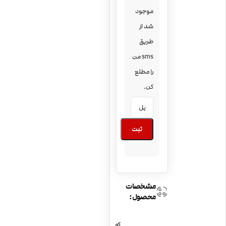
موجود
شد از
طریق
sms من
را مطلع
کن.
ثبت
مشخصات
محصول:
کم