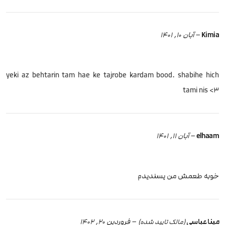
Kimia
–
آبان 10, 1401
yeki az behtarin tam hae ke tajrobe kardam bood. shabihe hich
tami nis <3
elhaam
–
آبان 11, 1401
خوبه طعمش من پسندیدم
مینا عباسی
–
فروردین 20, 1402
(مالک تایید شده)