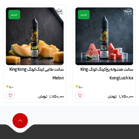
جدید
جدید
سالت هندوانه یخ کینگ کونگ King
سالت طالبی کینگ کونگ King Kong
Melon
Kong Lush Ice
5.0
5.0
1,750,000
تومان
1,750,000
تومان