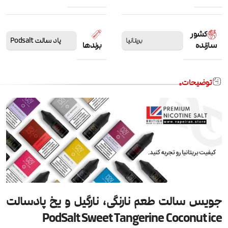
کشور
بریتانیا
پاد سالت Podsalt
سازنده
برندها
توضیحات
جویس سالت طعم نارنگی، نارگیل و یخ پادسالت
PodSalt Sweet Tangerine Coconut ice