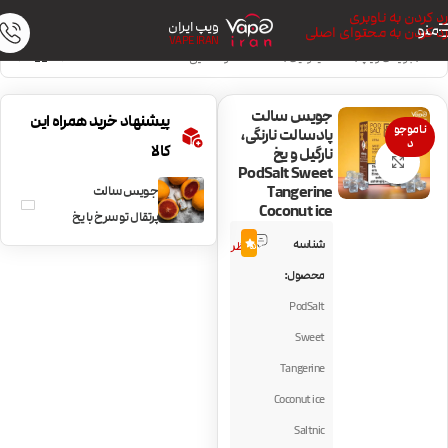
رد کردن به ناوبری
ویپ ایران
منو
رد کردن به محتوای اصلی
VAPE IRAN
خانه
/
جویس ویپ
/
سالت نیکوتین
/
سالت خنک و نعنایی
جویس سالت
پیشنهاد خرید همراه این
ناموجو
پادسالت نارنگی،
د
کالا
نارگیل و یخ
بزرگنمایی تصویر
PodSalt Sweet
Tangerine
جویس سالت
Coconut ice
پرتقال تو‌‌ سرخ با یخ
2
BLVK Red Orange
شناسه
5.0
نظر
SaltPlus
محصول:
PodSalt
Sweet
Tangerine
Coconut ice
Saltnic