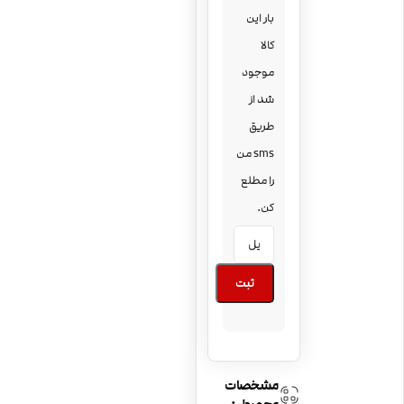
بار این
کالا
موجود
شد از
طریق
sms من
را مطلع
کن.
ثبت
مشخصات