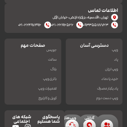
اطلاعات تماس
تهران، اقدسیه، بزرکراه ارتش، خیابان ازگل
۰۲۱-۲۲۴۹۷۴۹۶
۰۲۱-۲۲۱۹۶۵۲۶
۰۹۳۳۵۵۷۷۷۲۳
دسترسی آسان
صفحات مهم
ویپ
جویس
پاد
سالت
ویپ ارزان
بلاگ
خرید پادماد
باتری ویپ
پاد یکبار مصرف
تعمیرات ویپ
ویپ دست دوم
کویل و کارتریج
پاسخگوی
شبکه های
گارانتی
ویپ‌های
شما هستیم
اجتماعی
و
کارکرده