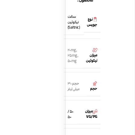
محصول:
سالت
نوع
نیکوتین
جویس
(Saltnic)
20mg
,
میزان
25mg
,
نیکوتین
50mg
حجم 30
حجم
میلی لیتر
میزان
50 /
VG/PG
50