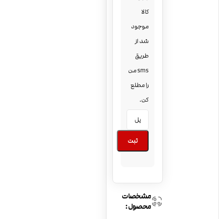
کالا
موجود
شد از
طریق
sms من
را مطلع
کن.
ثبت
مشخصات
محصول: