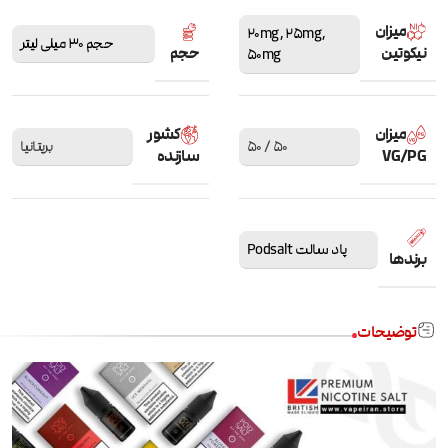
میزان
20mg
,
25mg
,
حجم 30 میلی لیتر
نیکوتین
حجم
50mg
میزان
کشور
50 / 50
بریتانیا
VG/PG
سازنده
پاد سالت Podsalt
برندها
توضیحات