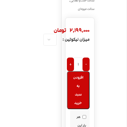
,
سالت خنک و نعنایی
سالت میوه‌ای
2,199,000
تومان
میزان نیکوتین
+
-
افزودن
به
سبد
خرید
هر
بار این