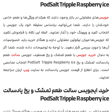
PodSalt Tripple Raspberry ice
جویس
‌های متفاوتی در بازار وجود دارند که هرکدام ویژگی‌ها و طعم خاص
خودشان را دارند. شما می‌توانید براساس سلیقه خود یک جویس را
انتخاب کنید و ویپینگ خود را آغاز نمایید. البته این نکته را فراموش نکنید
که جویس‌ها میزان نیکوتین متفاوتی دارند و هنگام خرید باید خصوصیات
آن‌ها را مورد بررسی قرار دهید. با توجه به توضیحات داده شده، شما اگر
به دنبال
خرید جویس
با طعم تمشک و یخ هستید، جویس
سالت
طعم
پادسالت تمشک و یخ PodSalt Tripple Raspberry ice انتخاب مناسبی
است. برای اطلاع از قیمت جویس پادسالت به سایت
ویپ
ایران مراجعه
نمایید.
خرید ایجویس سالت طعم تمشک و یخ پادسالت
PodSalt Tripple Raspberry ice
طعم و ترکیب بی‌نظیر میوه های آبدار و لذیذ در جویس، هنگام ویپینگ لذت