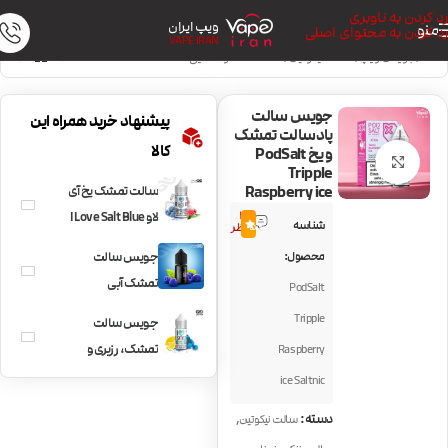
رد کردن به ناوبری
ویپ ایران
منو
رد کردن به محتوای اصلی
VAPE IRAN
خانه
/
جویس ویپ
/
سالت نیکوتین
/
سالت خنک و نعنایی
جویس سالت
پیشنهاد خرید همراه این
پادسالت تمشک
کالا
و یخ PodSalt
بزرگنمایی تصویر
Tripple
Raspberry ice
سالت تمشک یخ آی
3
لاو I Love Salt Blue
شناسه
5.0
نظر
Raspberry Ice
محصول:
جویس سالت
تمشک آبی
PodSalt
PodSalt Blue
Tripple
جویس سالت
Raspberry
تمشک، رزبری و
Raspberry
لیموناد I Love Salt
ice Saltnic
Blue Raspberry
,
دسته:
سالت نیکوتین
Lemon