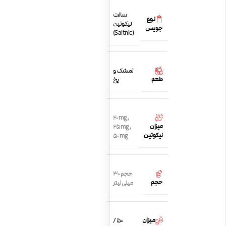
سالت
نوع
نیکوتین
جویس
(Saltnic)
تمشک و
طعم
یخ
20mg
,
میزان
25mg
,
نیکوتین
50mg
حجم 30
حجم
میلی لیتر
میزان
50 /