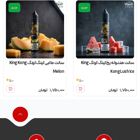
جدید
جدید
سالت هندوانه یخ کینگ کونگ King
سالت طالبی کینگ کونگ King Kong
Melon
Kong Lush Ice
5.0
5.0
1,750,000
تومان
1,750,000
تومان