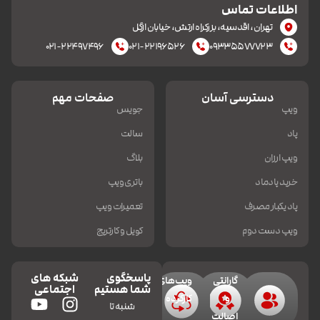
اطلاعات تماس
تهران، اقدسیه، بزرکراه ارتش، خیابان ازگل
۰۲۱-۲۲۴۹۷۴۹۶
۰۲۱-۲۲۱۹۶۵۲۶
۰۹۳۳۵۵۷۷۷۲۳
دسترسی آسان
صفحات مهم
ویپ
جویس
پاد
سالت
ویپ ارزان
بلاگ
خرید پادماد
باتری ویپ
پاد یکبار مصرف
تعمیرات ویپ
ویپ دست دوم
کویل و کارتریج
پاسخگوی
شبکه های
گارانتی
ویپ‌های
شما هستیم
اجتماعی
و
کارکرده
شنبه تا
اصالت