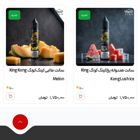
جدید
جدید
سالت هندوانه یخ کینگ کونگ King
سالت طالبی کینگ کونگ King Kong
Melon
Kong Lush Ice
5.0
5.0
1,750,000
تومان
1,750,000
تومان