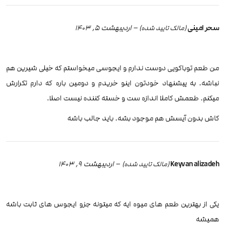
سحر امینی
–
اردیبهشت 5, 1403
(مالک تایید شده)
من طعم توباکویی دوست ندارم و ایجوسی میخواستم که خیلی شیرین هم
نباشه. به پیشنهاد خودتون اینو خریدم و دومین باره که دارم تکرارش
میکنم. طعمش کاملا اندازه ست و خسته کننده نیست اصلا.
کاش بدون آیسش هم موجود بشه. باید جالب باشه
Keyvan alizadeh
–
اردیبهشت 9, 1403
(مالک تایید شده)
یکی از بهترین طعم های میوه ایه که میتونه جزو ایجوس های ثابت باشه
همیشه