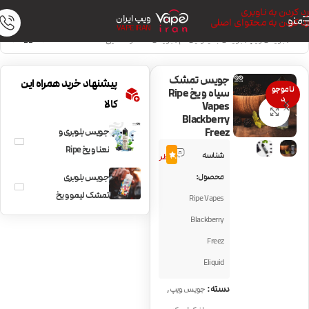
رد کردن به ناوبری
ویپ ایران
منو
رد کردن به محتوای اصلی
VAPE IRAN
خانه
/
جویس ویپ
/
جویس با نیکوتین کم
/
جویس خنک و نعنایی
جویس تمشک
پیشنهاد خرید همراه این
ناموجو
سیاه و یخ Ripe
د
کالا
Vapes
بزرگنمایی تصویر
Blackberry
Freez
جویس بلوبری و
6
نعنا و یخ Ripe
شناسه
4.8
نظر
Vapes Blueberry
محصول:
جویس بلوبری
Mint
تمشک لیمو و یخ
Ripe Vapes
Frozen Fruit
Blackberry
Monster
Freez
Blueberry
Eliquid
Raspberry Lemon
Ice
,
دسته:
جویس ویپ