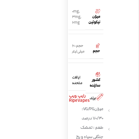
0mg
,
میزان
3mg
,
نیکوتین
6mg
حجم 60
حجم
میلی لیتر
ایالات
کشور
متحده
سازنده
رایپ ویپ
برند
RipeVapes
میزان VG/PG:
70/30 درصد
طعم : تمشک
جنگلی سیاه و یخ