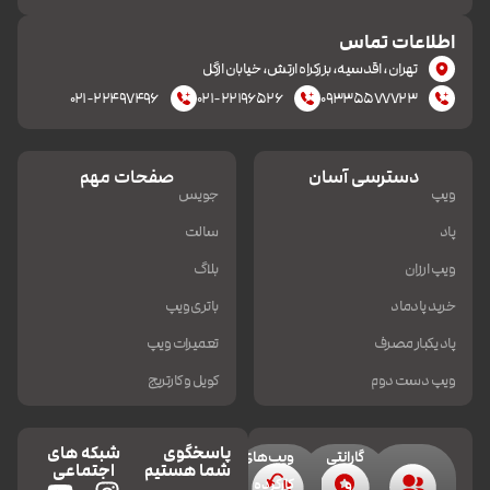
اطلاعات تماس
تهران، اقدسیه، بزرکراه ارتش، خیابان ازگل
۰۲۱-۲۲۴۹۷۴۹۶
۰۲۱-۲۲۱۹۶۵۲۶
۰۹۳۳۵۵۷۷۷۲۳
دسترسی آسان
صفحات مهم
ویپ
جویس
پاد
سالت
ویپ ارزان
بلاگ
خرید پادماد
باتری ویپ
پاد یکبار مصرف
تعمیرات ویپ
ویپ دست دوم
کویل و کارتریج
پاسخگوی
شبکه های
گارانتی
ویپ‌های
شما هستیم
اجتماعی
و
کارکرده