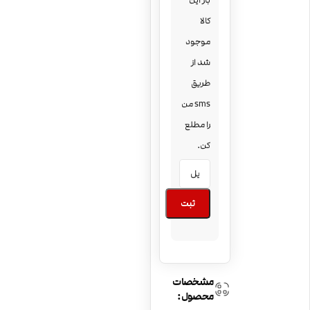
بار این
کالا
موجود
شد از
طریق
sms من
را مطلع
کن.
ثبت
مشخصات
محصول: