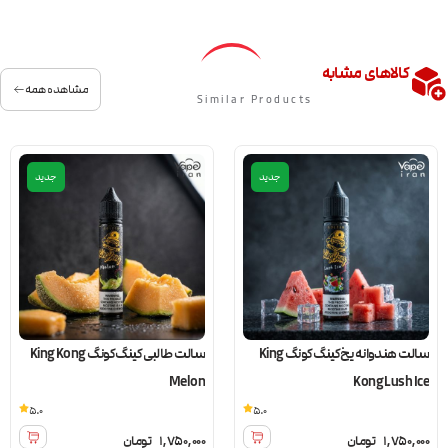
کالاهای مشابه
مشاهده همه
Similar Products
جدید
جدید
سالت هندوانه یخ کینگ کونگ King
سالت طالبی کینگ کونگ King Kong
Melon
Kong Lush Ice
5.0
5.0
1,750,000
تومان
1,750,000
تومان