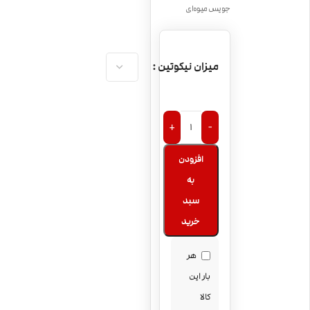
جویس میوه‌ای
میزان نیکوتین
+
-
افزودن
به
سبد
خرید
هر
بار این
کالا