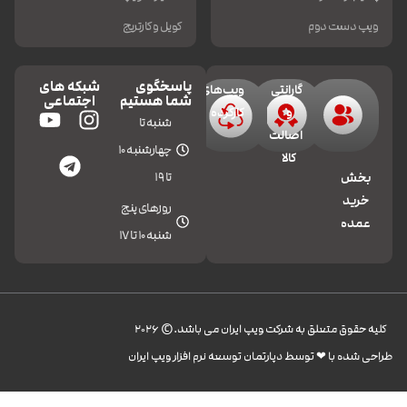
ویپ دست دوم
کویل و کارتریج
پاسخگوی
شبکه های
گارانتی
ویپ‌های
شما هستیم
اجتماعی
و
کارکرده
شنبه تا
اصالت
چهارشنبه 10
کالا
تا 19
بخش
خرید
روزهای پنج
عمده
شنبه 10 تا 17
کليه حقوق متعلق به شرکت ویپ ایران می باشد.© 2026
طراحی شده با ❤︎ توسط دپارتمان توسعه نرم افزار ویپ ایران