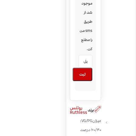
موجود
شد از
طریق
sms من
را مطلع
کن.
ثبت
روتلس
برند
Ruthless
میزان VG/PG:
60/40 درصد