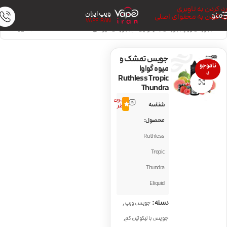
رد کردن به ناوبری
ویپ ایران
منو
رد کردن به محتوای اصلی
VAPE IRAN
خانه
/
جویس ویپ
/
جویس با نیکوتین کم
/
جویس میوه‌ای
جویس تمشک و
ناموجو
میوه گواوا
د
Ruthless Tropic
بزرگنمایی تصویر
Thundra
بدون
شناسه
0.0
نظر
محصول:
Ruthless
Tropic
Thundra
Eliquid
,
دسته:
جویس ویپ
,
جویس با نیکوتین کم