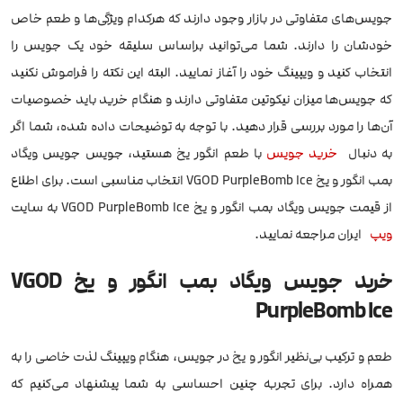
جویس‌های متفاوتی در بازار وجود دارند که هرکدام ویژگی‌ها و طعم خاص
خودشان را دارند. شما می‌توانید براساس سلیقه خود یک جویس را
انتخاب کنید و ویپینگ خود را آغاز نمایید. البته این نکته را فراموش نکنید
که جویس‌ها میزان نیکوتین متفاوتی دارند و هنگام خرید باید خصوصیات
آن‌ها را مورد بررسی قرار دهید. با توجه به توضیحات داده شده، شما اگر
به دنبال
خرید جویس
با طعم انگور یخ هستید، جویس جویس ویگاد
بمب انگور و یخ VGOD PurpleBomb Ice انتخاب مناسبی است. برای اطلاع
از قیمت جویس ویگاد بمب انگور و یخ VGOD PurpleBomb Ice به سایت
ویپ
ایران مراجعه نمایید.
خرید جویس ویگاد بمب انگور و یخ VGOD
PurpleBomb Ice
طعم و ترکیب بی‌نظیر انگور و یخ در جویس، هنگام ویپینگ لذت خاصی را به
همراه دارد. برای تجربه چنین احساسی به شما پیشنهاد می‌کنیم که