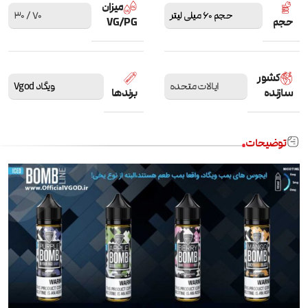
میزان
حجم 60 میلی لیتر
70 / 30
حجم
VG/PG
کشور
ایالات متحده
ویگاد Vgod
سازنده
برندها
توضیحات