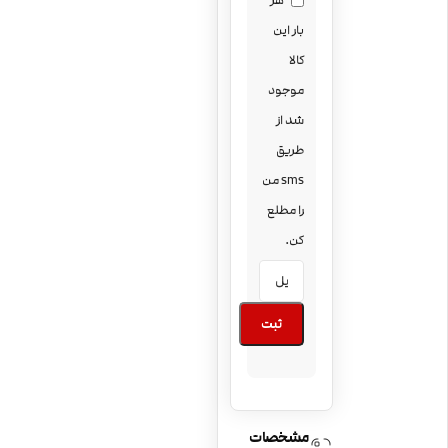
هر
بار این
کالا
موجود
شد از
طریق
sms من
را مطلع
کن.
ثبت
مشخصات