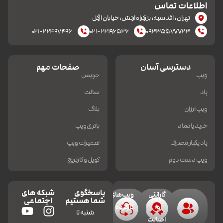
اطلاعات تماس
تهران، اقدسیه، بزرکراه ارتش، خیابان ازگل
۰۲۱-۲۲۴۹۷۴۹۶
۰۲۱-۲۲۱۹۶۵۲۶
۰۹۳۳۵۵۷۷۷۲۳
دسترسی آسان
صفحات مهم
ویپ
جویس
پاد
سالت
ویپ ارزان
بلاگ
خرید پادماد
باتری ویپ
پاد یکبار مصرف
تعمیرات ویپ
ویپ دست دوم
کویل و کارتریج
پاسخگوی
شبکه های
گارانتی
ویپ‌های
شما هستیم
اجتماعی
و
کارکرده
شنبه تا
اصالت