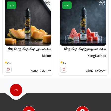
جدید
جدید
سالت هندوانه یخ کینگ کونگ King
سالت طالبی کینگ کونگ King Kong
Melon
Kong Lush Ice
5.0
5.0
1,750,000
تومان
1,750,000
تومان