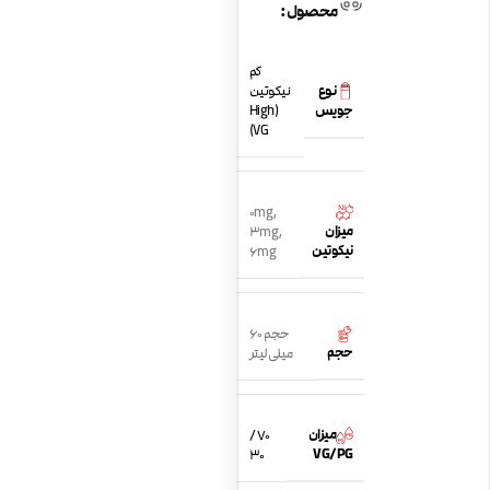
محصول:
کم
نوع
نیکوتین
جویس
(High
VG)
0mg
,
میزان
3mg
,
نیکوتین
6mg
حجم 60
حجم
میلی لیتر
میزان
70 /
VG/PG
30