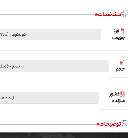
مشخصات
نوع
کم نیکوتین (High VG)
جویس
حجم 60 میلی لیتر
حجم
کشور
ایالات م
سازنده
توضیحات