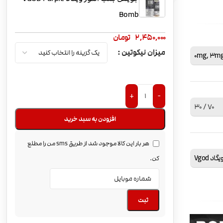
Bomb
2,450,000
تومان
میزان نیکوتین
0mg
,
3m
+
-
70 / 30
افزودن به سبد خرید
هر بار این کالا موجود شد از طریق sms من را مطلع
یگاد Vgod
کن.
ثبت