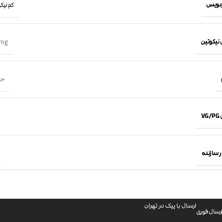
جویس
کم نیکوتین 
 نیکوتین
mg
حجم 60
VG
 سازنده
ارسال با پیک در تهران
رسال فوری