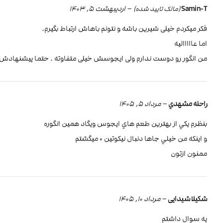
Samin-T
–
اردیبهشت 5, 1403
(مالک تایید شده)
فکر میکردم خیلی شیرین باشه و نتونم باهاش ارتباط بگیرم.
اما عااااالیه
من انگور رو دوست ندارم ولی ایجوسش خیلی متفاوته . حتما پیشنهادش 
راحله مشهدي
–
مرداد 5, 1405
بنظرم يكي از بهترين طعم هاي ايجوس ويگاد همين انگوره
و اينكه من خيلي جاها دنبال نيكوتين 0 ميگشتم
ممنون ازتون
شکیلا شیدایی
–
مرداد 10, 1405
یه سوال داشتم