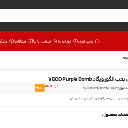
ویپ ایران
درباره ما
تماس با ما
مقالات
رهگی
نگور ویگاد VGOD Purple Bomb
5 نظر
حصول:
VGOD Purple Bomb eLiquid
5.0
,
,
یس ویپ
جویس با نیکوتین کم
جویس میوه‌ای
صات محصول: