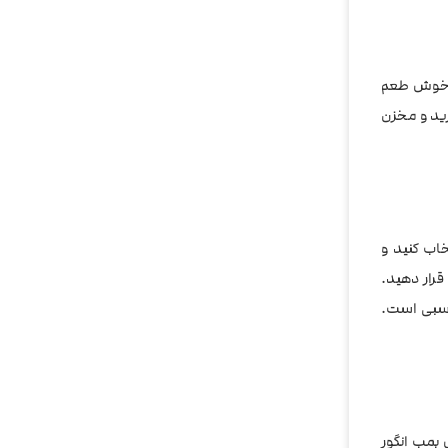
فیت و خوش طعم
رید و مخزن
اب کنید و
قرار دهید.
گاد VGOD Purple Bomb انتخاب مناسبی است.
 بمب انگور