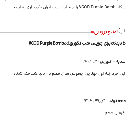
ویگاد VGOD Purple Bomb را از سایت ویپ ایران خریداری نمایید.
نقد و بررسی
5 دیدگاه برای
جویس بمب انگور ویگاد VGOD Purple Bomb
هدیه
–
فروردین 2, 1402
این جزء رتبه اول بهترین ایجوس های طعم دار دنیا شناخته شده
محمدرضا
–
تیر 31, 1402
خوش طعم