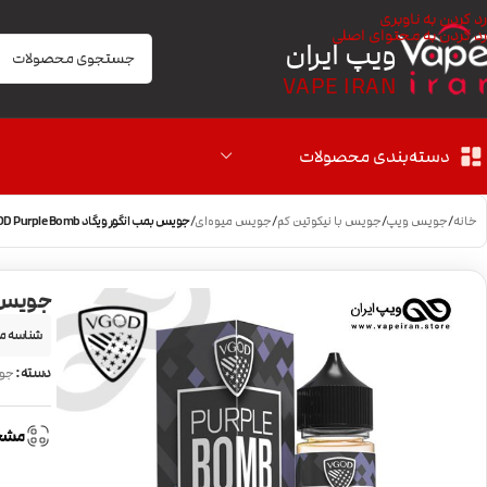
رد کردن به ناوبری
رد کردن به محتوای اصلی
ویپ ایران
VAPE IRAN
دسته‌بندی محصولات
خانه
/
جویس ویپ
/
جویس با نیکوتین کم
/
جویس میوه‌ای
/
جویس بمب انگور ویگاد VGOD Purple Bomb
جویس بمب ا
شناسه م
دسته:
جو
مشخ