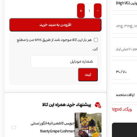
(High VG)
+
-
افزودن به سبد خرید
0mg
,
3mg
,
6
هر بار این کالا موجود شد از طریق sms من را مطلع
 میلی لیتر
کن.
70 / 30
ثبت
ایالات متحده
پیشنهاد خرید همراه این کالا
ویگاد Vgod
جویس کاشمن انبه انگور نستی
Nasty Grape Cushman