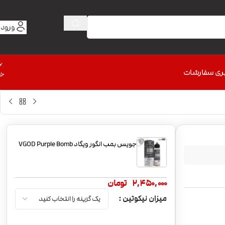
ورود 
6
ری سفارشات
خط
جویس بمب انگور ویگاد VGOD Purple Bomb
2,450,000
تومان
میزان نیکوتین