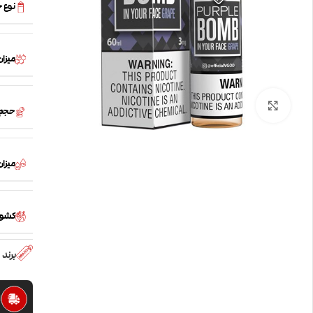
نوع 
میزان
بزرگنمایی تصویر
حجم
میزان /PG
کشور
برند
ا