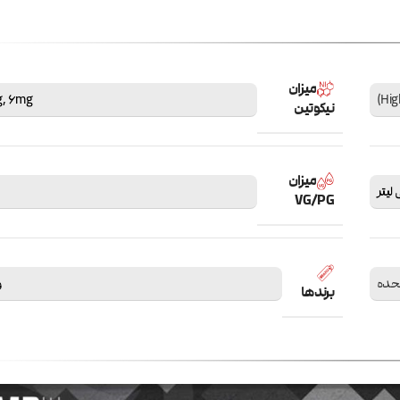
میزان
g
,
6mg
نیکوتین
میزان
VG/PG
تحده
و
برندها