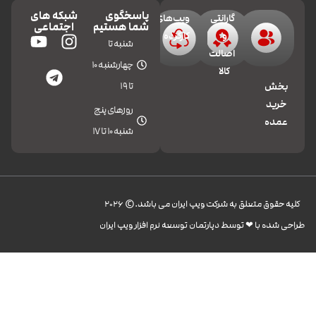
پاسخگوی
شبکه های
گارانتی
ویپ‌های
شما هستیم
اجتماعی
و
کارکرده
شنبه تا
اصالت
چهارشنبه 10
کالا
تا 19
بخش
خرید
روزهای پنج
عمده
شنبه 10 تا 17
کليه حقوق متعلق به شرکت ویپ ایران می باشد.© 2026
طراحی شده با ❤︎ توسط دپارتمان توسعه نرم افزار ویپ ایران