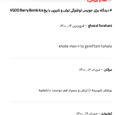
نقد و بررسی
4 دیدگاه برای
جویس توتفرنگی ترش و شیرین با یخ VGOD Berry Bomb Ice
ghazal farahani
–
فروردین 19, 1400
khobe man 2 ta gereftam tahala
عرفان
–
مرداد 12, 1400
بیشتر شیرینه تا ترش و بسیار هم دوست داشتنیه
کولیوند
–
مرداد 19, 1400