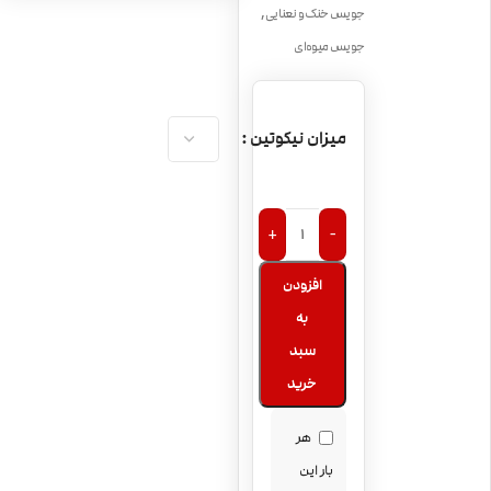
,
جویس خنک و نعنایی
جویس میوه‌ای
میزان نیکوتین
+
-
افزودن
به
سبد
خرید
هر
بار این