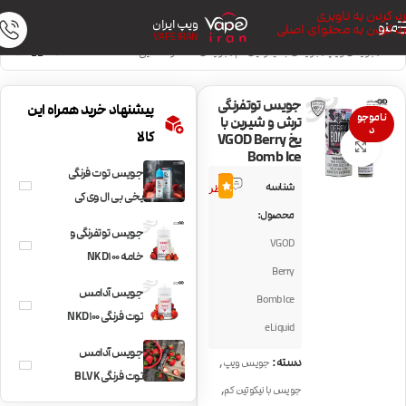
رد کردن به ناوبری
ویپ ایران
منو
رد کردن به محتوای اصلی
VAPE IRAN
خانه
/
جویس ویپ
/
جویس با نیکوتین کم
/
جویس خنک و نعنایی
جویس توتفرنگی
پیشنهاد خرید همراه این
ناموجو
ترش و شیرین با
د
کالا
یخ VGOD Berry
بزرگنمایی تصویر
Bomb Ice
جویس توت فرنگی
4
شناسه
4.8
نظر
یخی بی ال وی کی
محصول:
BLVK Frzn Berry
جویس توتفرنگی و
VGOD
خامه NKD100
Berry
Unicorn
جویس آدامس
Bomb Ice
توت فرنگی NKD100
eLiquid
Strawberry
جویس آدامس
,
دسته:
جویس ویپ
توت فرنگی BLVK
,
جویس با نیکوتین کم
UniChew