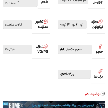
جویس
طعم
شیرین و یخ
میزان
کشور
6mg
,
3mg
,
0mg
ایالات متحده
نیکوتین
سازنده
میزان
حجم 60 میلی لیتر
70 / 30
حجم
VG/PG
ویگاد Vgod
برندها
توضیحات