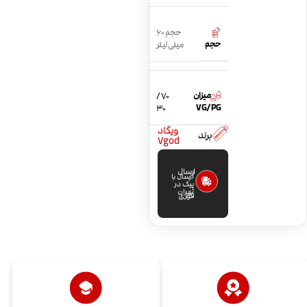
حجم 60
حجم
میلی لیتر
میزان
70 /
VG/PG
30
ویگاد
برند
Vgod
ارسال
ارسال با
پیک در
تهران
فوری