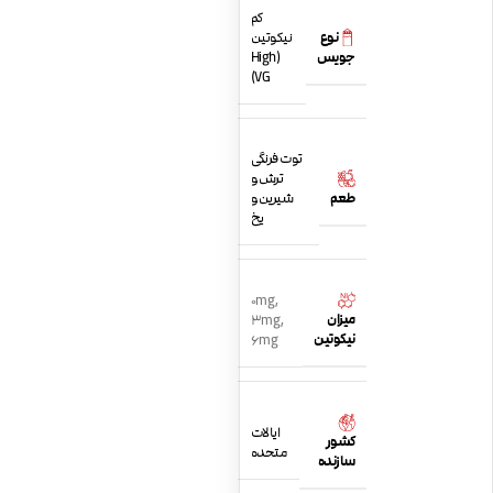
کم
نوع
نیکوتین
جویس
(High
VG)
توت فرنگی
ترش و
طعم
شیرین و
یخ
0mg
,
میزان
3mg
,
نیکوتین
6mg
ایالات
کشور
متحده
سازنده