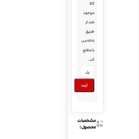
کالا
موجود
شد از
طریق
sms من
را مطلع
کن.
ثبت
مشخصات
محصول: