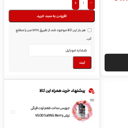
+
-
افزودن به سبد خرید
هر بار این کالا موجود شد از طریق sms من را مطلع
کن.
ثبت
پیشنهاد خرید همراه این کالا
جویس سالت طعم توت فرنگی
ترش VGOD SaltNic Berry
Bomb