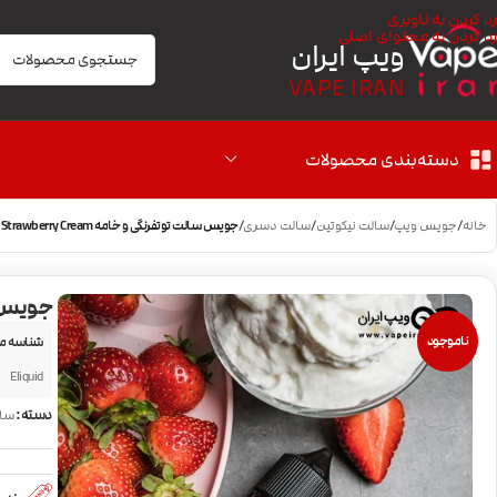
رد کردن به ناوبری
رد کردن به محتوای اصلی
ویپ ایران
VAPE IRAN
دسته‌بندی محصولات
خانه
/
جویس ویپ
/
سالت نیکوتین
/
سالت دسری
/
جویس سالت توتفرنگی و خامه BLVK Strawberry Cream
جویس سالت 
ناموجود
شناسه م
Eliquid
دسته:
سال