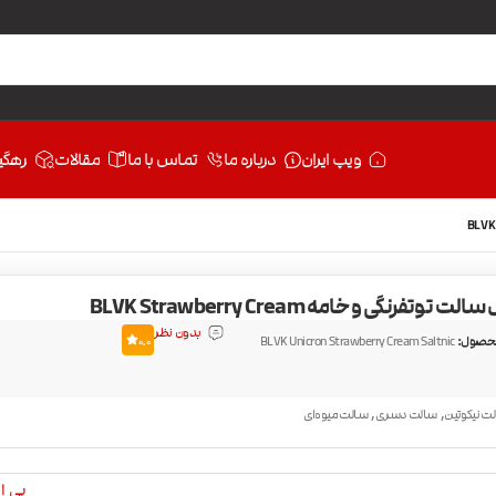
ویپ ایران
درباره ما
تماس با ما
مقالات
رهگی
توتفرنگی و خامه BLVK Strawberry Cream
بدون نظر
حصول:
BLVK Unicron Strawberry Cream Saltnic
0.0
,
,
ت نیکوتین
سالت دسری
سالت میوه‌ای
بی ال 