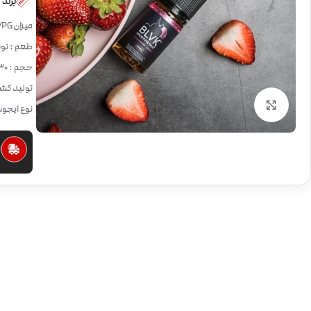
برند
میزان VG/PG:
طعم : تو
حجم : 30 میلی لیتر
تولید کشو
بزرگنمایی تصویر
نوع ایجو
ا