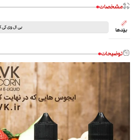
مشخصات
بی ال وی کی BLVK
برندها
توضیحات