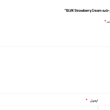
BLVK S”
*
ند
*
ایمیل