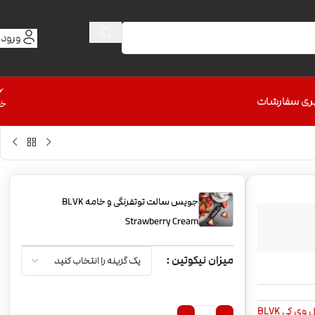
ورود 
6
ری سفارشات
خط
جویس سالت توتفرنگی و خامه BLVK
Strawberry Cream
میزان نیکوتین
وی کی BLVK