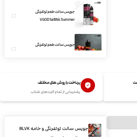
جویس سالت طعم توتفرنگی
VGOD SaltNic Summer
Strawberry
جویس سالت طعم توتفرنگی
BLVK Strawberry
ست
پرداخت با روش های مختلف
پشتیبانی از تمام کارت‌های شتاب
جویس سالت توتفرنگی و خامه BLVK