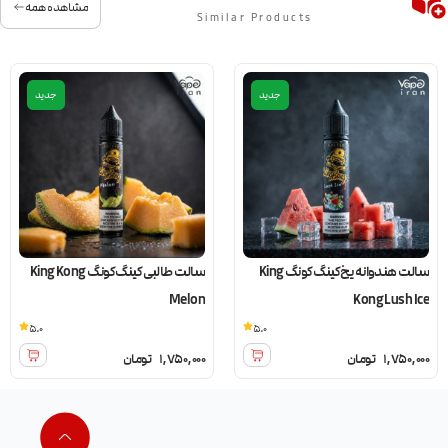
مشاهده همه
Similar Products
جدید
جدید
سالت هندوانه یخ کینگ کونگ King
سالت طالبی کینگ کونگ King Kong
Melon
Kong Lush Ice
5.0
5.0
1,750,000
تومان
1,750,000
تومان