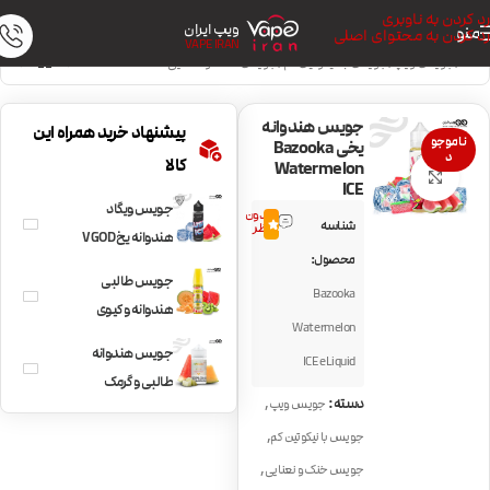
رد کردن به ناوبری
ویپ ایران
منو
رد کردن به محتوای اصلی
VAPE IRAN
خانه
/
جویس ویپ
/
جویس با نیکوتین کم
/
جویس خنک و نعنایی
جویس هندوانه
پیشنهاد خرید همراه این
ناموجو
یخی Bazooka
د
کالا
Watermelon
بزرگنمایی تصویر
ICE
جویس ویگاد
بدون
شناسه
0.0
نظر
هندوانه یخ VGOD
محصول:
Lush Ice
جویس طالبی
Bazooka
هندوانه و کیوی
Watermelon
Dinnerlady Melon
جویس هندوانه
ICE eLiquid
Twist
طالبی و گرمک
,
دسته:
جویس ویپ
NKD100 AllMelon
,
جویس با نیکوتین کم
,
جویس خنک و نعنایی