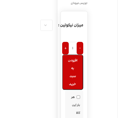
جویس میوه‌ای
میزان نیکوتین
+
-
افزودن
به
سبد
خرید
هر
بار این
کالا