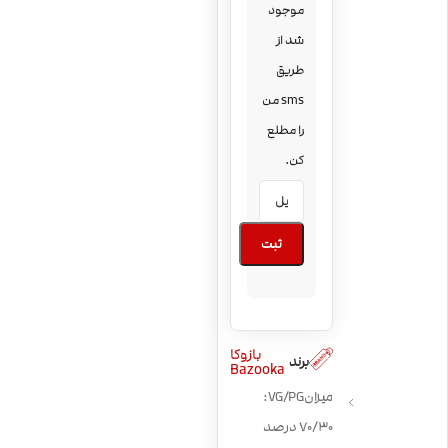
موجود
شد از
طریق
sms من
را مطلع
کن.
ثبت
بازوکا
برند
Bazooka
میزان VG/PG:
70/30 درصد