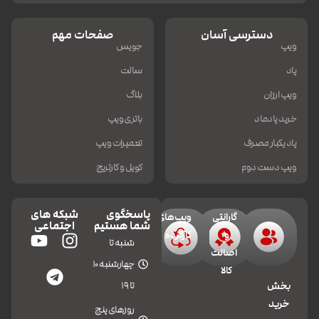
دسترسی آسان
صفحات مهم
ویپ
جویس
پاد
سالت
ویپ ارزان
بلاگ
خرید پادماد
باتری ویپ
پاد یکبار مصرف
تعمیرات ویپ
ویپ دست دوم
کویل و کارتریج
پاسخگوی
شبکه های
گارانتی
ویپ‌های
شما هستیم
اجتماعی
و
کارکرده
شنبه تا
اصالت
چهارشنبه 10
کالا
تا 19
بخش
خرید
روزهای پنج