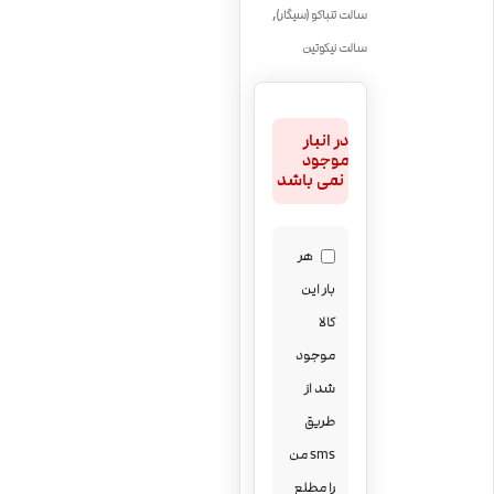
,
سالت تنباکو (سیگار)
سالت نیکوتین
در انبار
موجود
نمی باشد
هر
بار این
کالا
موجود
شد از
طریق
sms من
را مطلع