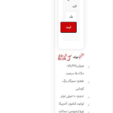
کن.
ثبت
بی ال وی
برند
کی BLVK
میزان VG/PG:
50/50 درصد
طعم: سیگار برگ
کوبایی
حجم: 10 میلی لیتر
تولید کشور: آمریکا
نوع ایجوس: سالت