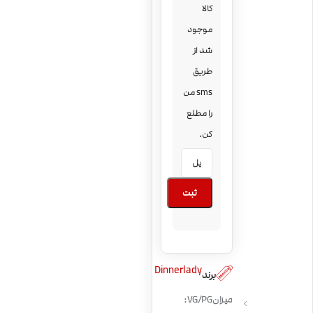
کالا
موجود
شد از
طریق
sms من
را مطلع
کن.
ثبت
Dinnerlady
برند
میزان VG/PG: