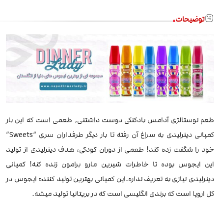
توضیحات
طعم نوستالژی آدامس بادکنکی دوست داشتنی, طعمی است که این بار
کمپانی دینرلیدی به سراغ آن رفته تا بار دیگر طرفداران سری “Sweets”
خود را شگفت زده کند! طعمی از دوران کودکی، هدف دینرلیدی از تولید
این ایجوس بوده تا خاطرات شیرین مارو برامون زنده کنه! کمپانی
دینرلیدی نیازی به تعریف نداره.این کمپانی بهترین تولید کننده ایجوس در
کل اروپا است که برندی انگلیسی است که در بریتانیا تولید میشه.