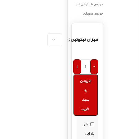
,
جویس با نیکوتین کم
جویس میوه‌ای
میزان نیکوتین
+
-
افزودن
به
سبد
خرید
هر
بار این