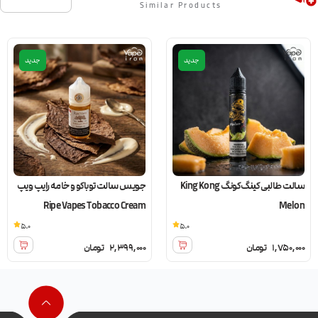
Similar Products
جدید
جدید
سالت طالبی کینگ کونگ King Kong
جویس سالت توباکو و خامه رایپ ویپ
Ripe Vapes Tobacco Cream
Melon
5.0
5.0
1,750,000
تومان
2,399,000
تومان