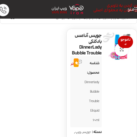
رد کردن به ناوبری
ویپ ایران
منو
رد کردن به محتوای اصلی
VAPE IRAN
خانه
/
جویس ویپ
/
جویس با نیکوتین کم
/
جویس میوه‌ای
جویس آدامس
ناموجو
بادکنکی
د
DinnerLady
بزرگنمایی تصویر
Bubble Trouble
1
شناسه
5.0
نظر
محصول:
Dinnerlady
Bubble
Trouble
Eliquid
60ml
,
دسته:
جویس ویپ