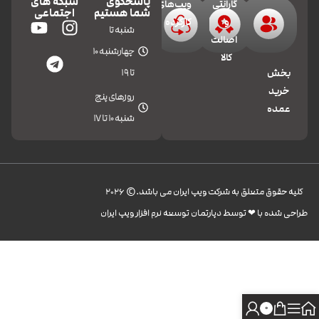
پاسخگوی
شبکه های
گارانتی
ویپ‌های
شما هستیم
اجتماعی
و
کارکرده
شنبه تا
اصالت
چهارشنبه 10
کالا
تا 19
بخش
خرید
روزهای پنج
عمده
شنبه 10 تا 17
کليه حقوق متعلق به شرکت ویپ ایران می باشد.© 2026
طراحی شده با ❤︎ توسط دپارتمان توسعه نرم افزار ویپ ایران
0