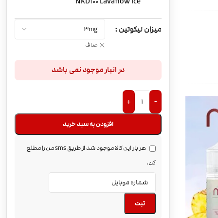
NKD100 Lavaflow Ice
میزان نیکوتین
صاف
در انبار موجود نمی باشد
+
-
افزودن به سبد خرید
هر بار این کالا موجود شد از طریق sms من را مطلع
کن.
ثبت