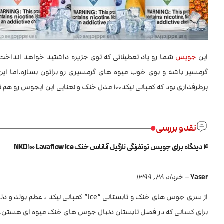
این
جویس
شما رو یاد تعطیلاتی که توی جزیره داشتید خواهد انداخت! تر
گرمسیر باشه و بوی خوب میوه های گرمسیری رو براتون بسازه.اما ای
پرطرفداری بود که کمپانی نیکد100 مدل خنک و نعنایی این ایجوس رو هم تولید کرد.چی بهتر از این؟
نقد و بررسی
4 دیدگاه برای
جویس توتفرنگی نارگیل آناناس خنک NKD100 Lavaflow Ice
Yaser
–
خرداد 28, 1399
از سری جوس های خنک و تابستانی “Ice” کم
برای کسانی که در فصل تابستان دنبال جوس های خنک میوه ای هستن.