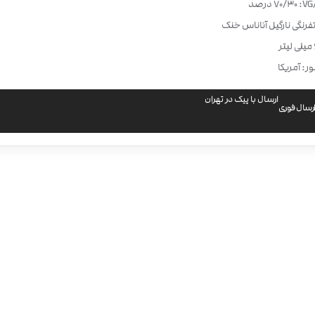
70/30 درصد
فرنگی نارگیل آناناس خنک
ر: آمریکا
ارسال با پیک در تهران
رسال فوری