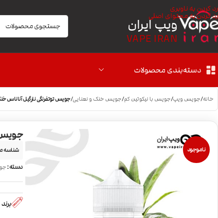
رد کردن به ناوبری
رد کردن به محتوای اصلی
ویپ ایران
VAPE IRAN
دسته‌بندی محصولات
خانه
/
جویس ویپ
/
جویس با نیکوتین کم
/
جویس خنک و نعنایی
/
جویس توتفرنگی نارگیل آناناس خنک 100 Lavaflow Ice
جویس توتفر
ناموجود
شناسه م
دسته:
جو
برند