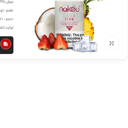
میزان VG/PG:
طعم : توت
حجم : 60 میلی لیتر
تولید کشو
بزرگنمایی تصویر
ا