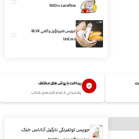
NKD100 Lavaflow
جویس شیرنارگیل و گلابی BLVK
UniCoco
ست
پرداخت با روش های مختلف
پشتیبانی از تمام کارت‌های شتاب
جویس توتفرنگی نارگیل آناناس خنک