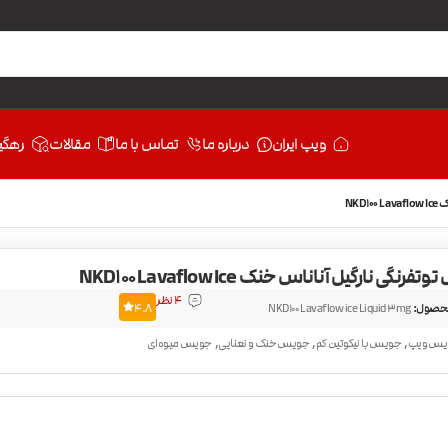
ویپ ایران
درباره ما
تماس با ما
مقالات
رهگی
NKD
نگی نارگیل آناناس خنک NKD100 Lavaflow Ice
4 نظر
حصول:
NKD100 Lavaflow ice Liquid 3mg
4.8
,
,
,
یس ویپ
جویس با نیکوتین کم
جویس خنک و نعنایی
جویس میوه‌ای