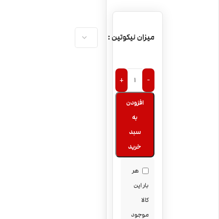
میزان نیکوتین
+
-
افزودن
به
سبد
خرید
هر
بار این
کالا
موجود