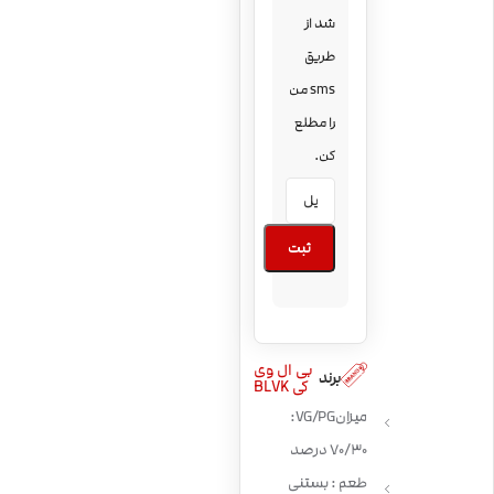
شد از
طریق
sms من
را مطلع
کن.
ثبت
بی ال وی
برند
کی BLVK
میزان VG/PG:
70/30 درصد
طعم : بستنی