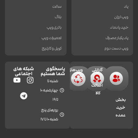
پاد
سالت
ویپ ارزان
بلاگ
خرید پادماد
باتری ویپ
پاد یکبار مصرف
تعمیرات ویپ
ویپ دست دوم
کویل و کارتریج
پاسخگوی
شبکه های
گارانتی
ویپ‌های
شما هستیم
اجتماعی
و
کارکرده
شنبه تا
اصالت
چهارشنبه 10
کالا
تا 19
بخش
خرید
روزهای پنج
عمده
شنبه 10 تا 17