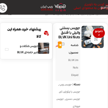
رد کردن به ناوبری
ویپ ایران
منو
رد کردن به محتوای اصلی
VAPE IRAN
خانه
/
جویس ویپ
/
جویس با نیکوتین کم
/
جویس دسری
جویس بستنی
پیشنهاد خرید همراه این
ناموجو
وانیلی با فندق
د
کالا
BLVK Uni Nuts
بزرگنمایی تصویر
3
شناسه
4.0
نظر
جویس شکلات و
شیر خامه ای BLVK
محصول:
Uni Choco
BLVK Uni
Nuts
Eliquid
,
دسته:
جویس ویپ
,
جویس با نیکوتین کم
,
جویس دسری
جویس
میوه‌ای