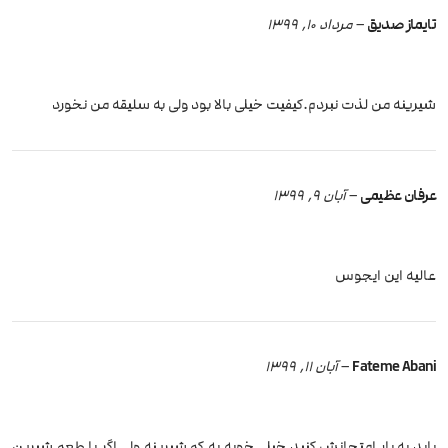
تایماز صدیق
–
مرداد 10, 1399
شیرینه من لذت نبردم.کیفیت خیلی بالا بود ولی به سلیقه من نخورد
عرفان عظیمی
–
آبان 9, 1399
عالیه این ایجوس
Fateme Abani
–
آبان 11, 1399
باید یه بار امتحانش کنید خیلی خوبه یه کم شیرینه ولی اگر با طعم شیرین