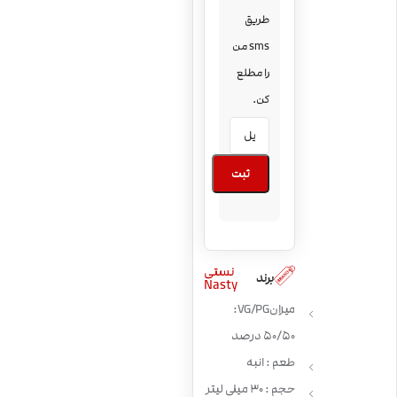
طریق
sms من
را مطلع
کن.
ثبت
نستی
برند
Nasty
میزان VG/PG:
50/50 درصد
طعم : انبه
حجم : 30 میلی لیتر