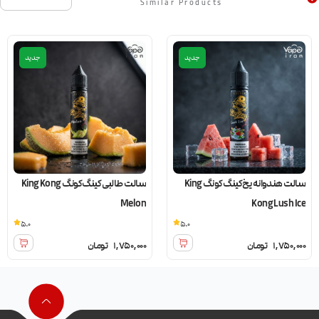
Similar Products
جدید
جدید
سالت هندوانه یخ کینگ کونگ King
سالت طالبی کینگ کونگ King Kong
Melon
Kong Lush Ice
5.0
5.0
1,750,000
تومان
1,750,000
تومان