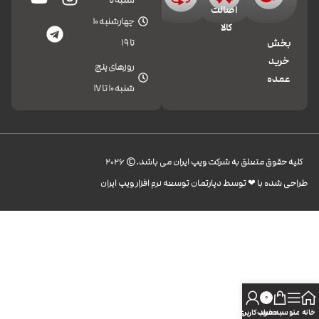
شنبه تا
اصالت
چهارشنبه 10
کالا
تا 19
بخش
خرید
روزهای پنج
عمده
شنبه 10 تا 17
کليه حقوق متعلق به شرکت ویپ ایران می باشد.© 2026
طراحی شده با ❤︎ توسط دپارتمان توسعه نرم افزار ویپ ایران
0
خانه
منو
سبد خرید
حساب کاربری من