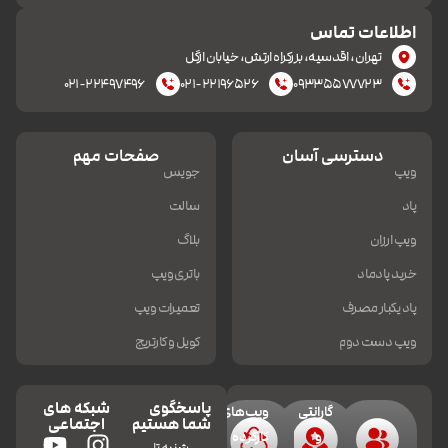
اطلاعات تماس
تهران، اقدسیه، بزرکراه ارتش، خیابان ازگل
۰۲۱-۲۲۴۹۷۴۹۶
۰۲۱-۲۲۱۹۶۵۲۶
۰۹۳۳۵۵۷۷۷۲۳
دسترسی آسان
صفحات مهم
ویپ
جویس
پاد
سالت
ویپ ارزان
بلاگ
خرید پادماد
باتری ویپ
پاد یکبار مصرف
تعمیرات ویپ
ویپ دست دوم
کویل و کارتریج
پاسخگوی
شبکه های
گارانتی
ویپ‌های
شما هستیم
اجتماعی
و
کارکرده