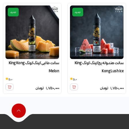
جدید
جدید
سالت هندوانه یخ کینگ کونگ King
سالت طالبی کینگ کونگ King Kong
Melon
Kong Lush Ice
5.0
5.0
1,750,000
تومان
1,750,000
تومان