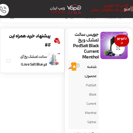
رد کردن به ناوبری
ویپ ایران
منو
رد کردن به محتوای اصلی
VAPE IRAN
خانه
/
جویس ویپ
/
سالت نیکوتین
/
سالت میوه‌ای
جویس سالت
پیشنهاد خرید همراه این
ناموجو
تمشک و یخ
د
کالا
PodSalt Black
بزرگنمایی تصویر
Current
Menthol
سالت تمشک یخ آی
3
لاو I Love Salt Blue
شناسه
4.7
نظر
Raspberry Ice
محصول:
PodSalt
Black
Current
Menthol
Saltnic