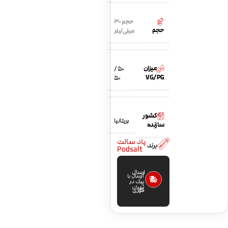
حجم 30
حجم
میلی لیتر
میزان
50 /
VG/PG
50
کشور
بریتانیا
سازنده
پاد سالت
برند
Podsalt
ارسال
ارسال با
پیک در
تهران
فوری