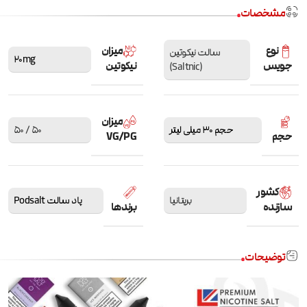
مشخصات
نوع
میزان
سالت نیکوتین
20mg
جویس
نیکوتین
(Saltnic)
میزان
حجم 30 میلی لیتر
50 / 50
حجم
VG/PG
کشور
بریتانیا
پاد سالت Podsalt
سازنده
برندها
توضیحات