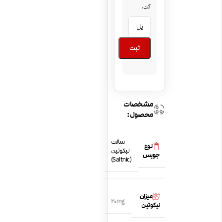
کن.
ثبت
مشخصات
محصول:
سالت
نوع
نیکوتین
جویس
(Saltnic)
میزان
20mg
نیکوتین