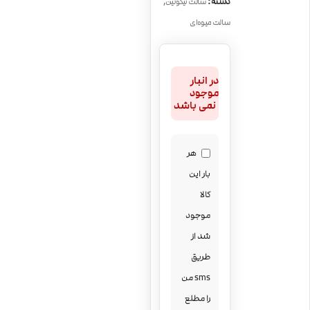
,
دسته:
سالت نیکوتین
سالت میوه‌ای
در انبار
موجود
نمی باشد
هر
بار این
کالا
موجود
شد از
طریق
sms من
را مطلع