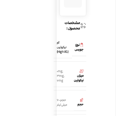
مشخصات
محصول:
کم
نوع
نیکوتین
جویس
(High VG)
0mg
,
میزان
3mg
,
نیکوتین
6mg
حجم 60
حجم
میلی لیتر