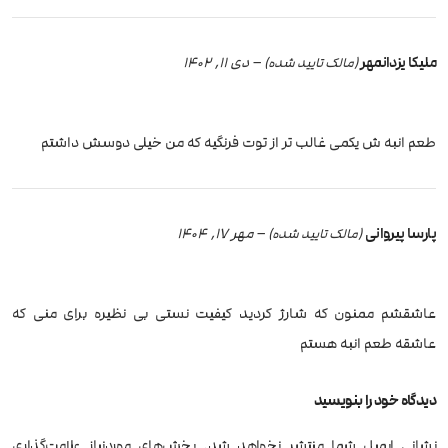
ملیکا یزدانمهر
–
دی 11, 1402
(مالک تایید شده)
طعم انبه ش یکمی غالب تر از توت فرنگیه که من خیلی دوسش داشتم
پارسا پیروانی
–
مهر 17, 1404
(مالک تایید شده)
عاشقشم ممنون که شارژ کردید کیفیت نستی بی نظیره برای منی که
عاشقه طعم انبه هستم
دیدگاه خود را بنویسید
نشانی ایمیل شما منتشر نخواهد شد.
بخش‌های موردنیاز علامت‌گذاری