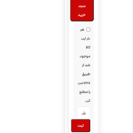
سبد
خرید
هر
بار این
کالا
موجود
شد از
طریق
sms من
را مطلع
کن.
ثبت