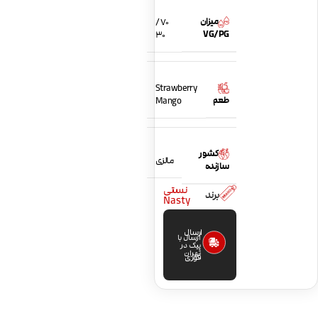
میزان
70 /
VG/PG
30
Strawberry
طعم
Mango
کشور
مالزی
سازنده
نستی
برند
Nasty
ارسال
ارسال با
پیک در
تهران
فوری