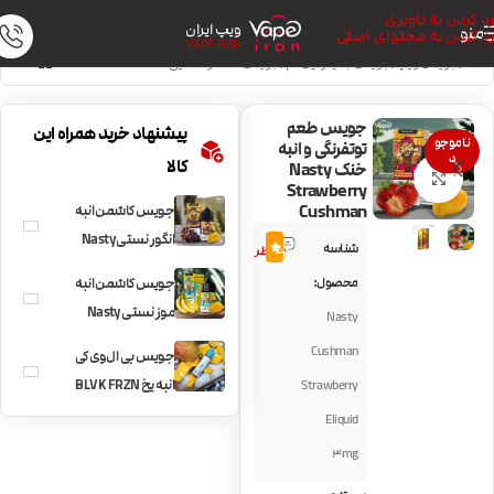
رد کردن به ناوبری
ویپ ایران
منو
رد کردن به محتوای اصلی
VAPE IRAN
خانه
/
جویس ویپ
/
جویس با نیکوتین کم
/
جویس خنک و نعنایی
جویس طعم
پیشنهاد خرید همراه این
ناموجو
توتفرنگی و انبه
د
کالا
خنک Nasty
بزرگنمایی تصویر
Strawberry
Cushman
جویس کاشمن انبه
5
انگور نستی Nasty
شناسه
5.0
نظر
Grape Cushman
محصول:
جویس کاشمن انبه
موز نستی Nasty
Nasty
Banana Cushman
Cushman
جویس بی ال وی کی
انبه یخ BLVK FRZN
Strawberry
MANGO
Eliquid
3mg