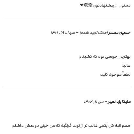
ممنون از پیشنهادتون🙈🙈❤
حسین معمار
–
مرداد 18, 1401
(مالک تایید شده)
بهترین جوسی بود که کشیدم
عالیه
لطفاً موجود کنید
ملیکا یزدانمهر
–
دی 11, 1402
طعم انبه ش یکمی غالب تر از توت فرنگیه که من خیلی دوسش داشتم