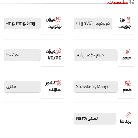
مشخصات
نوع
میزان
کم نیکوتین (High VG)
6mg
,
3mg
,
0mg
جویس
نیکوتین
میزان
حجم 60 میلی لیتر
70 / 30
حجم
VG/PG
کشور
Strawberry Mango
مالزی
طعم
سازنده
نستی Nasty
برندها