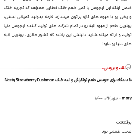
ضمن اینکه این ایجوس با کمی طعم خنک نعنایی همراهه که تجربه خنک
و یخی رو با میوه های تازه براتون میسازه. لازمه بدونید کمپانی نستی،
بهترین طعم از
میوه انبه
رو در تمام شرکت های تولید کننده ایجوس دنیا
تولید و ارائه میکنه.شاید دلیلش این باشه که کشور مالزی، بهترین انبه
های دنیا رو داره!
نقد و بررسی
5 دیدگاه برای
جویس طعم توتفرنگی و انبه خنک Nasty Strawberry Cushman
mory
–
مهر 27, 1400
پرفکتتتت
عجب طعمی بود