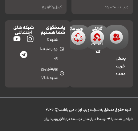
ویپ دست دوم
کویل و کارتریج
پاسخگوی
شبکه های
گارانتی
ویپ‌های
شما هستیم
اجتماعی
و
کارکرده
شنبه تا
اصالت
چهارشنبه 10
کالا
تا 19
بخش
خرید
روزهای پنج
عمده
شنبه 10 تا 17
کليه حقوق متعلق به شرکت ویپ ایران می باشد.© 2026
طراحی شده با ❤︎ توسط دپارتمان توسعه نرم افزار ویپ ایران