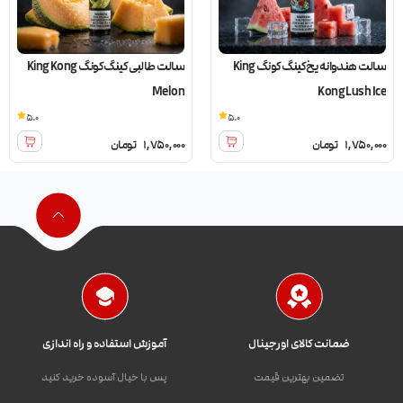
سالت هندوانه یخ کینگ کونگ King
سالت طالبی کینگ کونگ King Kong
Melon
Kong Lush Ice
5.0
5.0
1,750,000
تومان
1,750,000
تومان
ضمانت کالای اورجینال
آموزش استفاده و راه اندازی
تضمین بهترین قیمت
پس با خیال آسوده خرید کنید