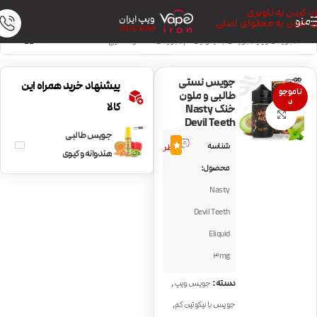
رد کردن به ناوبری
ویپ ایران
منو
رد کردن به محتوای اصلی
VAPE IRAN
خانه
/
جویس ویپ
/
جویس با نیکوتین کم
/
جویس خنک و نعنایی
جویس نستی
پیشنهاد خرید همراه این
ناموجو
طالبی و ملون
د
کالا
خنک Nasty
بزرگنمایی تصویر
Devil Teeth
جویس طالبی
7
شناسه
4.9
نظر
هندوانه و کیوی
محصول:
Dinnerlady Melon
Nasty
Twist
Devil Teeth
Eliquid
3mg
,
دسته:
جویس ویپ
,
جویس با نیکوتین کم