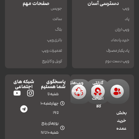
دسترسی آسان
صفحات مهم
ویپ
جویس
پاد
سالت
ویپ ارزان
بلاگ
خرید پادماد
باتری ویپ
پاد یکبار مصرف
تعمیرات ویپ
ویپ دست دوم
کویل و کارتریج
پاسخگوی
شبکه های
گارانتی
ویپ‌های
شما هستیم
اجتماعی
و
کارکرده
شنبه تا
اصالت
چهارشنبه 10
کالا
تا 19
بخش
خرید
روزهای پنج
عمده
شنبه 10 تا 17