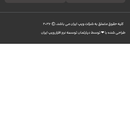
کليه حقوق متعلق به شرکت ویپ ایران می باشد.© 2026
طراحی شده با ❤︎ توسط دپارتمان توسعه نرم افزار ویپ ایران