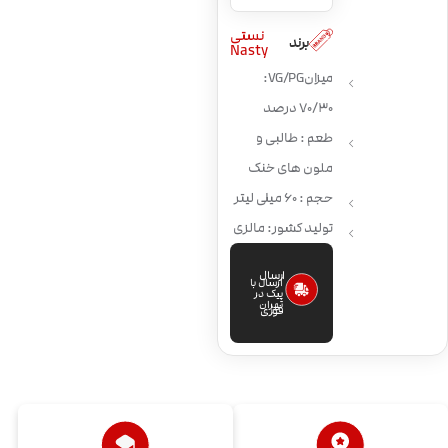
نستی
برند
Nasty
میزان VG/PG:
70/30 درصد
طعم : طالبی و
ملون های خنک
حجم : 60 میلی لیتر
تولید کشور: مالزی
ارسال
ارسال با
پیک در
تهران
فوری