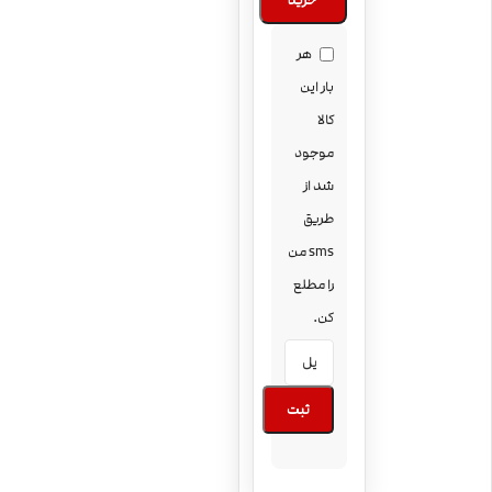
خرید
هر
بار این
کالا
موجود
شد از
طریق
sms من
را مطلع
کن.
ثبت