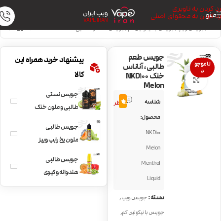
رد کردن به ناوبری
ویپ ایران
منو
رد کردن به محتوای اصلی
VAPE IRAN
خانه
/
جویس ویپ
/
جویس با نیکوتین کم
/
جویس خنک و نعنایی
جویس طعم
پیشنهاد خرید همراه این
ناموجو
طالبی، آناناس
د
کالا
خنک NKD100
بزرگنمایی تصویر
Melon
جویس نستی
5
شناسه
5.0
نظر
طالبی و ملون خنک
محصول:
Nasty Devil Teeth
جویس طالبی
NKD100
ملون یخ رایپ ویپز
Melon
Ripe Vapes Melon
جویس طالبی
Menthol
Freez
هندوانه و کیوی
Liquid
Dinnerlady Melon
,
دسته:
جویس ویپ
Twist
,
جویس با نیکوتین کم