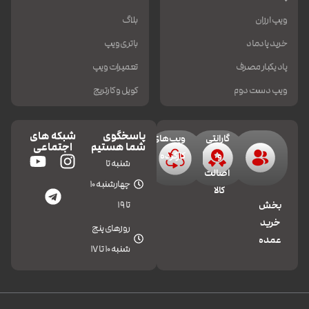
ویپ ارزان
بلاگ
خرید پادماد
باتری ویپ
پاد یکبار مصرف
تعمیرات ویپ
ویپ دست دوم
کویل و کارتریج
پاسخگوی
شبکه های
گارانتی
ویپ‌های
شما هستیم
اجتماعی
و
کارکرده
شنبه تا
اصالت
چهارشنبه 10
کالا
تا 19
بخش
خرید
روزهای پنج
عمده
شنبه 10 تا 17