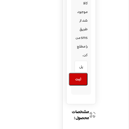
کالا
موجود
شد از
طریق
sms من
را مطلع
کن.
ثبت
مشخصات
محصول: