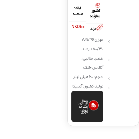
ایالات
کشور
متحده
سازنده
NKD100
برند
میزان VG/PG:
70/30 درصد
طعم: طالبی،
آناناس خنک
حجم: 60 میلی لیتر
تولید کشور: آمریکا
ارسال
ارسال با
پیک در
تهران
فوری