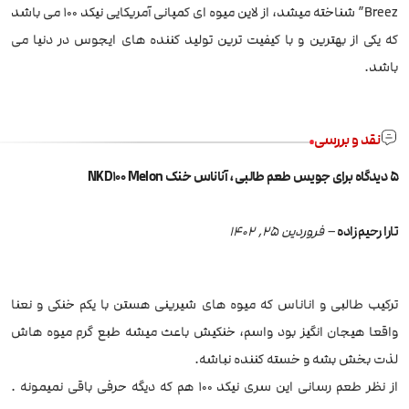
Breez” شناخته میشد، از لاین میوه ای کمپانی آمریکایی نیکد 100 می باشد
که یکی از بهترین و با کیفیت ترین تولید کننده های ایجوس در دنیا می
باشد.
نقد و بررسی
5 دیدگاه برای
جویس طعم طالبی، آناناس خنک NKD100 Melon
تارا رحیم زاده
–
فروردین 25, 1402
ترکیب طالبی و اناناس که میوه های شیرینی هستن با یکم خنکی و نعنا
واقعا هیجان انگیز بود واسم، خنکیش باعث میشه طبع گرم میوه هاش
لذت بخش بشه و خسته کننده نباشه.
از نظر‌ طعم رسانی این سری نیکد ۱۰۰ هم که دیگه حرفی باقی نمیمونه .