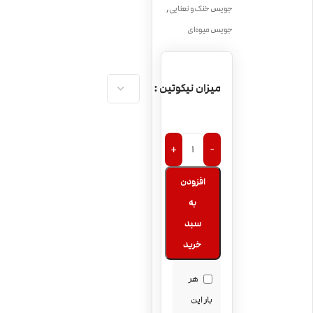
,
جویس خنک و نعنایی
جویس میوه‌ای
میزان نیکوتین
+
-
افزودن
به
سبد
خرید
هر
بار این